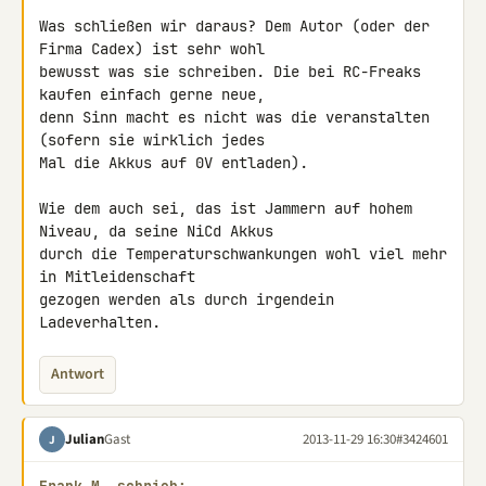
Was schließen wir daraus? Dem Autor (oder der 
Firma Cadex) ist sehr wohl 

bewusst was sie schreiben. Die bei RC-Freaks 
kaufen einfach gerne neue, 

denn Sinn macht es nicht was die veranstalten 
(sofern sie wirklich jedes 

Mal die Akkus auf 0V entladen).

Wie dem auch sei, das ist Jammern auf hohem 
Niveau, da seine NiCd Akkus 

durch die Temperaturschwankungen wohl viel mehr 
in Mitleidenschaft 

gezogen werden als durch irgendein 
Ladeverhalten.
Antwort
Julian
Gast
2013-11-29 16:30
#3424601
J