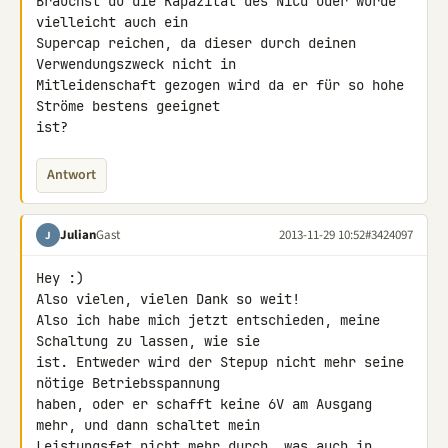
Brauchst du die Kapazität des NiCd oder würde 
vielleicht auch ein 

Supercap reichen, da dieser durch deinen 
Verwendungszweck nicht in 

Mitleidenschaft gezogen wird da er für so hohe 
Ströme bestens geeignet 

ist?
Antwort
Julian
Gast
2013-11-29 10:52
#3424097
J
Hey :)

Also vielen, vielen Dank so weit!

Also ich habe mich jetzt entschieden, meine 
Schaltung zu lassen, wie sie 

ist. Entweder wird der Stepup nicht mehr seine 
nötige Betriebsspannung 

haben, oder er schafft keine 6V am Ausgang 
mehr, und dann schaltet mein 

Leistungsfet nicht mehr durch, was auch in 