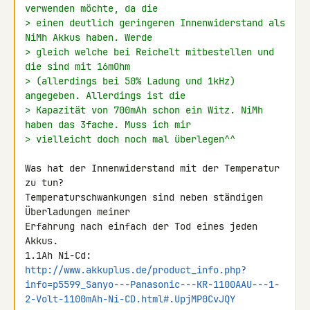
verwenden möchte, da die
> einen deutlich geringeren Innenwiderstand als 
NiMh Akkus haben. Werde
> gleich welche bei Reichelt mitbestellen und 
die sind mit 16mOhm
> (allerdings bei 50% Ladung und 1kHz) 
angegeben. Allerdings ist die
> Kapazität von 700mAh schon ein Witz. NiMh 
haben das 3fache. Muss ich mir
> vielleicht doch noch mal überlegen^^
Was hat der Innenwiderstand mit der Temperatur 
zu tun? 

Temperaturschwankungen sind neben ständigen 
Überladungen meiner 

Erfahrung nach einfach der Tod eines jeden 
Akkus.

http://www.akkuplus.de/product_info.php?
info=p5599_Sanyo---Panasonic---KR-1100AAU---1-
2-Volt-1100mAh-Ni-CD.html#.UpjMP0CvJQY