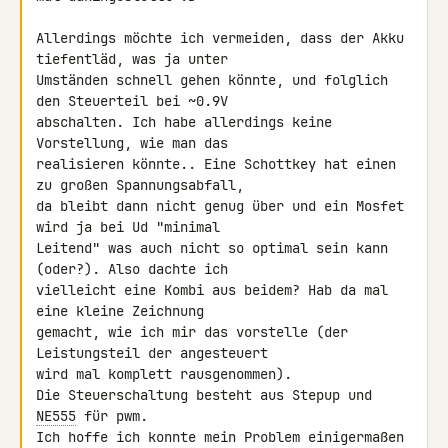
Allerdings möchte ich vermeiden, dass der Akku 
tiefentläd, was ja unter 

Umständen schnell gehen könnte, und folglich 
den Steuerteil bei ~0.9V 

abschalten. Ich habe allerdings keine 
Vorstellung, wie man das 

realisieren könnte.. Eine Schottkey hat einen 
zu großen Spannungsabfall, 

da bleibt dann nicht genug über und ein Mosfet 
wird ja bei Ud "minimal 

Leitend" was auch nicht so optimal sein kann 
(oder?). Also dachte ich 

vielleicht eine Kombi aus beidem? Hab da mal 
eine kleine Zeichnung 

gemacht, wie ich mir das vorstelle (der 
Leistungsteil der angesteuert 

wird mal komplett rausgenommen).

Die Steuerschaltung besteht aus Stepup und 
NE555
 für pwm.

Ich hoffe ich konnte mein Problem einigermaßen 