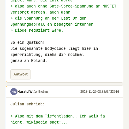
gepolt wäre. Die Last würde
> also auch ohne Gate-Sorce-Spannung am MOSFET 
versorgt werden, auch wenn
> die Spannung an der Last um den 
Spannungsabfall an besagter internen
> Diode reduziert wäre.
So ein Quatsch!

Die sogenannte Bodydiode liegt hier in 
Sperrrichtung, siehs dir nochmal 

genau an Roland.
Antwort
Harald W.
(wilhelms)
2013-11-29 08:38
#3423916
HW
Julian schrieb:
> Also mit dem Tiefentladen.. Ich weiß ja 
nicht. Wikipedia sagt:...