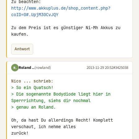
http://www.akkuplus.de/shop_content.php?
coID=0#.UpjM30CvJQY
Zu dem Preis ist es günstiger Ni-Mh Akkus zu 
kaufen.
Antwort
Roland ..
(rowland)
2013-11-29 20:52
#3425038
R.
Nico ... schrieb:
> So ein Quatsch!
> Die sogenannte Bodydiode liegt hier in 
Sperrrichtung, siehs dir nochmal
> genau an Roland.
Oh, da hast Du allerdings Recht! Komplett 
verschaut, ich nehme alles 

zurück!