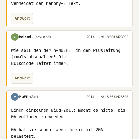
vermeidet den Memory-Effekt.
Antwort
Roland ..
(rowland)
2013-11-28 18:56
#3423393
R.
Wie soll den der n-MOSFET in der Plusleitung 
jemals abschalten? Die 

Bulkdiode leitet immer.
Antwort
MaWin
Gast
2013-11-28 18:56
#3423395
M
Einer einzelnen NiCd-Zelle macht es nicts, bis 
0V entladen zu werden.

0V hat sie schon, wenn du sie mit 20A 
belastest.
