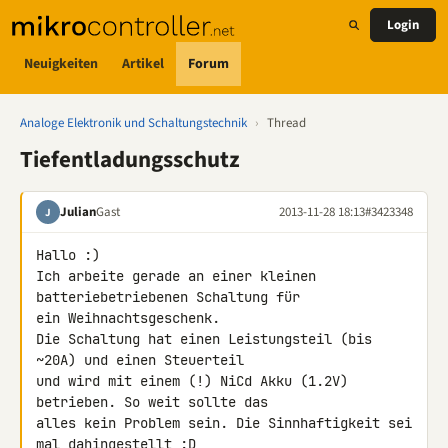
Login
Neuigkeiten
Artikel
Forum
Analoge Elektronik und Schaltungstechnik
›
Thread
Tiefentladungsschutz
Julian
Gast
2013-11-28 18:13
#3423348
J
Hallo :)

Ich arbeite gerade an einer kleinen 
batteriebetriebenen Schaltung für 

ein Weihnachtsgeschenk.

Die Schaltung hat einen Leistungsteil (bis 
~20A) und einen Steuerteil 

und wird mit einem (!) NiCd Akku (1.2V) 
betrieben. So weit sollte das 

alles kein Problem sein. Die Sinnhaftigkeit sei 
mal dahingestellt :D
