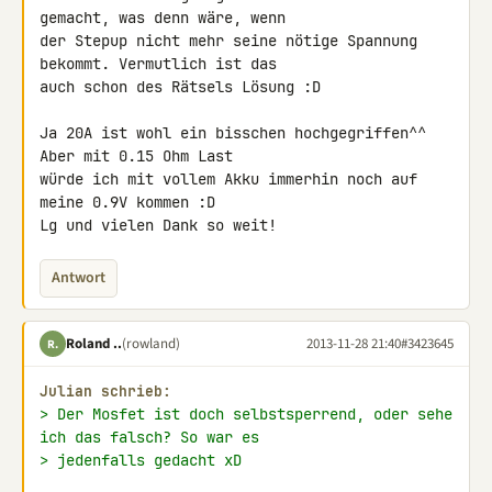
gemacht, was denn wäre, wenn 

der Stepup nicht mehr seine nötige Spannung 
bekommt. Vermutlich ist das 

auch schon des Rätsels Lösung :D

Ja 20A ist wohl ein bisschen hochgegriffen^^ 
Aber mit 0.15 Ohm Last 

würde ich mit vollem Akku immerhin noch auf 
meine 0.9V kommen :D

Lg und vielen Dank so weit!
Antwort
Roland ..
(rowland)
2013-11-28 21:40
#3423645
R.
Julian schrieb:
> Der Mosfet ist doch selbstsperrend, oder sehe 
ich das falsch? So war es
> jedenfalls gedacht xD