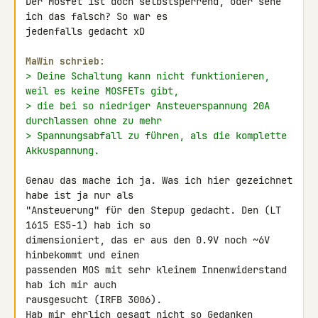
Der Mosfet ist doch selbstsperrend, oder sehe 
ich das falsch? So war es 

jedenfalls gedacht xD

MaWin schrieb:
> Deine Schaltung kann nicht funktionieren, 
weil es keine MOSFETs gibt,
> die bei so niedriger Ansteuerspannung 20A 
durchlassen ohne zu mehr
> Spannungsabfall zu führen, als die komplette 
Akkuspannung.
Genau das mache ich ja. Was ich hier gezeichnet 
habe ist ja nur als 

"Ansteuerung" für den Stepup gedacht. Den (LT 
1615 ES5-1) hab ich so 

dimensioniert, das er aus den 0.9V noch ~6V 
hinbekommt und einen 

passenden MOS mit sehr kleinem Innenwiderstand 
hab ich mir auch 

rausgesucht (IRFB 3006).

Hab mir ehrlich gesagt nicht so Gedanken 