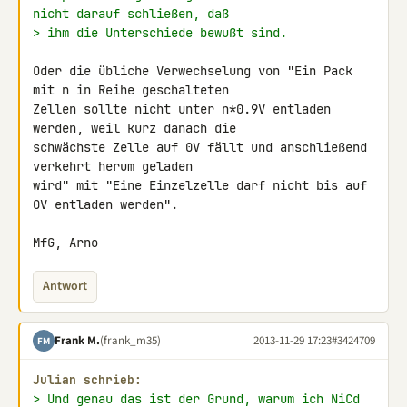
nicht darauf schließen, daß
> ihm die Unterschiede bewußt sind.
Oder die übliche Verwechselung von "Ein Pack 
mit n in Reihe geschalteten 

Zellen sollte nicht unter n*0.9V entladen 
werden, weil kurz danach die 

schwächste Zelle auf 0V fällt und anschließend 
verkehrt herum geladen 

wird" mit "Eine Einzelzelle darf nicht bis auf 
0V entladen werden".

MfG, Arno
Antwort
Frank M.
(frank_m35)
2013-11-29 17:23
#3424709
FM
Julian schrieb:
> Und genau das ist der Grund, warum ich NiCd 