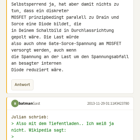
Selbstsperrend ja, hat aber damit nichts zu 
tun, dass ein diskreter 

MOSFET prinzipbedingt paralell zu Drain und 
Sorce eine Diode bildet, die 

in Deinem Schaltbild in Durchlassrichtung 
gepolt wäre. Die Last würde 

also auch ohne Gate-Sorce-Spannung am MOSFET 
versorgt werden, auch wenn 

die Spannung an der Last um den Spannungsabfall 
an besagter internen 

Diode reduziert wäre.
Antwort
batman
Gast
2013-11-29 01:11
#3423780
B
Julian schrieb:
> Also mit dem Tiefentladen.. Ich weiß ja 
nicht. Wikipedia sagt:
>