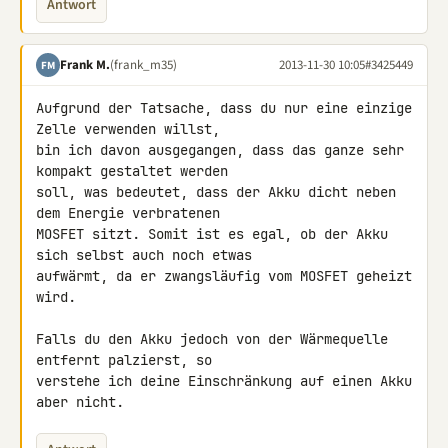
Antwort
Frank M.
(frank_m35)
2013-11-30 10:05
#3425449
FM
Aufgrund der Tatsache, dass du nur eine einzige 
Zelle verwenden willst, 

bin ich davon ausgegangen, dass das ganze sehr 
kompakt gestaltet werden 

soll, was bedeutet, dass der Akku dicht neben 
dem Energie verbratenen 

MOSFET sitzt. Somit ist es egal, ob der Akku 
sich selbst auch noch etwas 

aufwärmt, da er zwangsläufig vom MOSFET geheizt 
wird.

Falls du den Akku jedoch von der Wärmequelle 
entfernt palzierst, so 

verstehe ich deine Einschränkung auf einen Akku 
aber nicht.