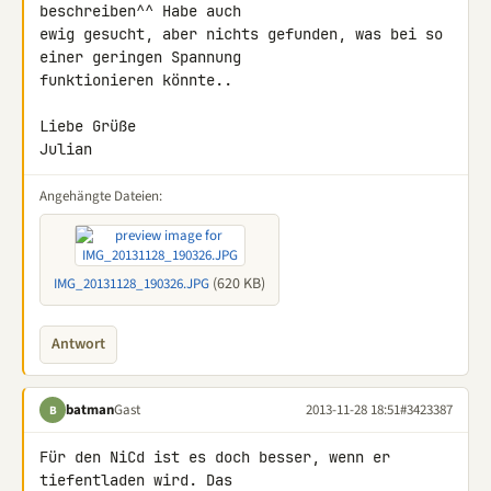
beschreiben^^ Habe auch 

ewig gesucht, aber nichts gefunden, was bei so 
einer geringen Spannung 

funktionieren könnte..

Liebe Grüße

Julian
Angehängte Dateien:
(620 KB)
IMG_20131128_190326.JPG
Antwort
batman
Gast
2013-11-28 18:51
#3423387
B
Für den NiCd ist es doch besser, wenn er 
tiefentladen wird. Das 
