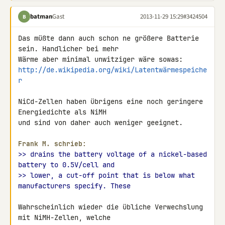
batman
Gast
2013-11-29 15:29
#3424504
B
Das müßte dann auch schon ne größere Batterie 
sein. Handlicher bei mehr 

http://de.wikipedia.org/wiki/Latentwärmespeiche
r
NiCd-Zellen haben übrigens eine noch geringere 
Energiedichte als NiMH 

und sind von daher auch weniger geeignet.

Frank M. schrieb:
>> drains the battery voltage of a nickel-based 
battery to 0.5V/cell and
>> lower, a cut-off point that is below what 
manufacturers specify. These
Wahrscheinlich wieder die übliche Verwechslung 
mit NiMH-Zellen, welche 
