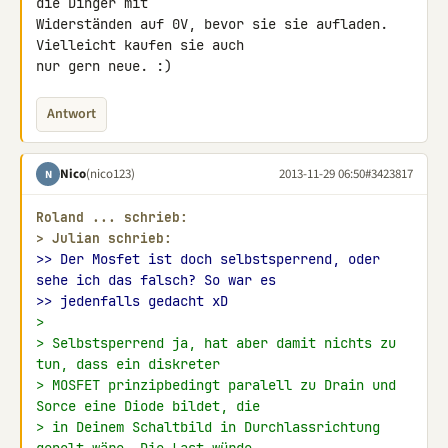
die Dinger mit 

Widerständen auf 0V, bevor sie sie aufladen. 
Vielleicht kaufen sie auch 

nur gern neue. :)
Antwort
Nico
(nico123)
2013-11-29 06:50
#3423817
N
Roland ... schrieb:
> 
Julian schrieb:
>> Der Mosfet ist doch selbstsperrend, oder 
sehe ich das falsch? So war es
>> jedenfalls gedacht xD
>
> Selbstsperrend ja, hat aber damit nichts zu 
tun, dass ein diskreter
> MOSFET prinzipbedingt paralell zu Drain und 
Sorce eine Diode bildet, die
> in Deinem Schaltbild in Durchlassrichtung 