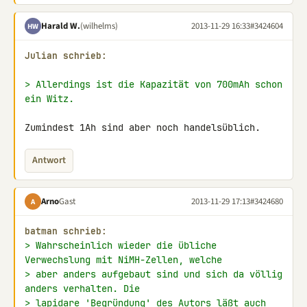
Harald W.
(wilhelms)
2013-11-29 16:33
#3424604
HW
Julian schrieb:
> Allerdings ist die Kapazität von 700mAh schon 
ein Witz.
Zumindest 1Ah sind aber noch handelsüblich.
Antwort
Arno
Gast
2013-11-29 17:13
#3424680
A
batman schrieb:
> Wahrscheinlich wieder die übliche 
Verwechslung mit NiMH-Zellen, welche
> aber anders aufgebaut sind und sich da völlig 
anders verhalten. Die
> lapidare 'Begründung' des Autors läßt auch 