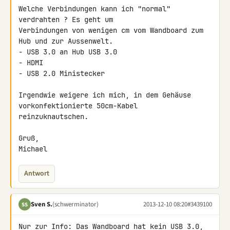
Welche Verbindungen kann ich "normal" 
verdrahten ? Es geht um 

Verbindungen von wenigen cm vom Wandboard zum 
Hub und zur Aussenwelt.

- USB 3.0 an Hub USB 3.0

- HDMI

- USB 2.0 Ministecker

Irgendwie weigere ich mich, in dem Gehäuse 
vorkonfektionierte 50cm-Kabel 

reinzuknautschen.

Gruß,

Michael
Antwort
Sven S.
(schwerminator)
2013-12-10 08:20
#3439100
SS
Nur zur Info: Das Wandboard hat kein USB 3.0, 