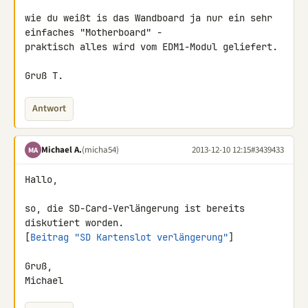
wie du weißt is das Wandboard ja nur ein sehr 
einfaches "Motherboard" - 

praktisch alles wird vom EDM1-Modul geliefert.

Gruß T.
Antwort
Michael A.
(micha54)
2013-12-10 12:15
#3439433
MA
Hallo,

so, die SD-Card-Verlängerung ist bereits 
diskutiert worden.

[
Beitrag "SD Kartenslot verlängerung"
]

Gruß,

Michael