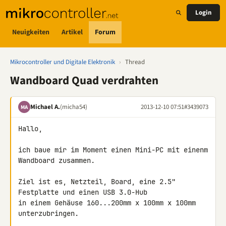
Login
Neuigkeiten
Artikel
Forum
Mikrocontroller und Digitale Elektronik
›
Thread
Wandboard Quad verdrahten
Michael A.
(micha54)
2013-12-10 07:51
#3439073
MA
Hallo,

ich baue mir im Moment einen Mini-PC mit einenm 
Wandboard zusammen.

Ziel ist es, Netzteil, Board, eine 2.5" 
Festplatte und einen USB 3.0-Hub 

in einem Gehäuse 160...200mm x 100mm x 100mm 
unterzubringen.
