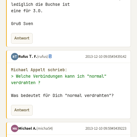
lediglich die Buchse ist 

eine für 3.0.

Gruß Sven
Antwort
Rufus Τ. F.
(rufus)
2013-12-10 09:05
#3439142
RΤ
Michael Appelt schrieb:
> Welche Verbindungen kann ich "normal" 
verdrahten ?
Was bedeutet für Dich "normal verdrahten"?
Antwort
Michael A.
(micha54)
2013-12-10 09:59
#3439223
MA