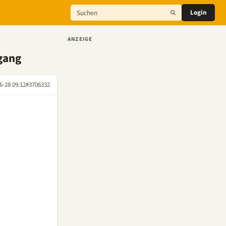
Login
ANZEIGE
gang
6-28 09:12
#3706332