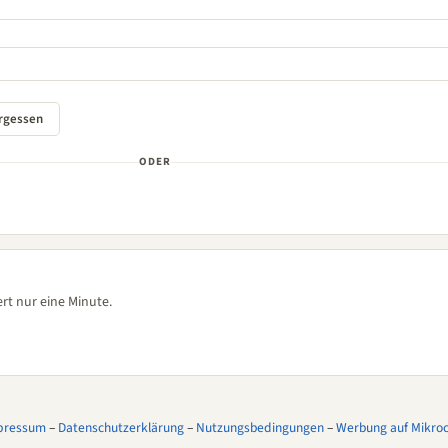
ODER
rt nur eine Minute.
pressum
–
Datenschutzerklärung
–
Nutzungsbedingungen
–
Werbung auf Mikroco