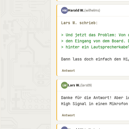
Harald W.
(wilhelms)
HW
Lars W. schrieb:
> Und jetzt das Problem: Von 
> den Eingang von dem Board. 
> hinter ein Lautsprecherkabe
Dann lass doch einfach den Hi
Antwort
Lars W.
(lars09)
LW
Danke für die Antwort! Aber i
High Signal in einen Mikrofon
Antwort