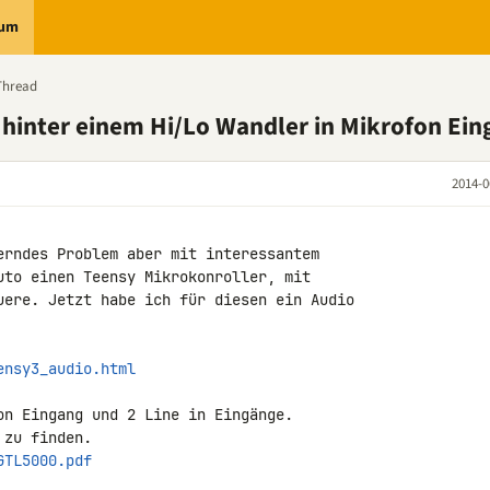
rum
Thread
hinter einem Hi/Lo Wandler in Mikrofon Ein
2014-0
erndes Problem aber mit interessantem 

uto einen Teensy Mikrokonroller, mit 

uere. Jetzt habe ich für diesen ein Audio 

ensy3_audio.html
on Eingang und 2 Line in Eingänge.

GTL5000.pdf