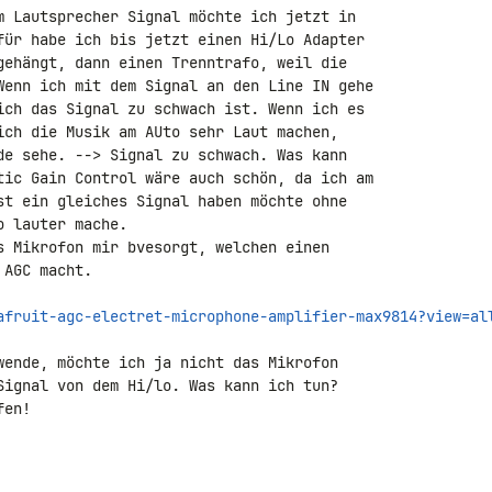
m Lautsprecher Signal möchte ich jetzt in 

für habe ich bis jetzt einen Hi/Lo Adapter 

gehängt, dann einen Trenntrafo, weil die 

Wenn ich mit dem Signal an den Line IN gehe 

ich das Signal zu schwach ist. Wenn ich es 

ich die Musik am AUto sehr Laut machen, 

de sehe. --> Signal zu schwach. Was kann 

tic Gain Control wäre auch schön, da ich am 

st ein gleiches Signal haben möchte ohne 

 lauter mache.

s Mikrofon mir bvesorgt, welchen einen 

AGC macht.

afruit-agc-electret-microphone-amplifier-max9814?view=al
wende, möchte ich ja nicht das Mikrofon 

Signal von dem Hi/lo. Was kann ich tun?

en!
