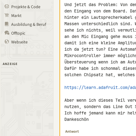
Und jetzt das Problem: Von de
Projekte & Code
den Eingang von dem Board. Da
Markt
hinter ein Lautsprecherkabel 
Massen unterschiedlich sind. 
Ausbildung & Beruf
sehe ich nichts, weil vermutl
Offtopic
an den Mic Eingang gehe muss 
Webseite
damit ich eine kleine Amplitu
ich da jetzt tun? Eine Automa
Mikrocontroller immer möglich
Übersteuerung wenn ich am Auto
ANZEIGE
Dafür habe ich schonmal diese
solchen Chipsatz hat, welches 
https://learn.adafruit.com/ad
Aber wenn ich dieses Teil ver
nutzen, sondern das Line Out 
Ich hoffe jemand kann mir helf
Dankeschön
Antwort