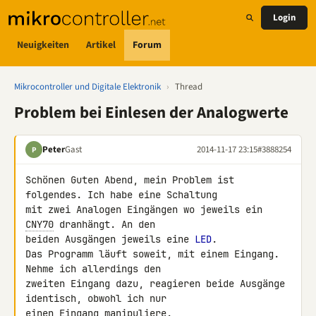
Login
Neuigkeiten
Artikel
Forum
Mikrocontroller und Digitale Elektronik
›
Thread
Problem bei Einlesen der Analogwerte
Peter
Gast
2014-11-17 23:15
#3888254
P
Schönen Guten Abend, mein Problem ist 
folgendes. Ich habe eine Schaltung 

mit zwei Analogen Eingängen wo jeweils ein 
CNY70
 dranhängt. An den 

beiden Ausgängen jeweils eine 
LED
.

Das Programm läuft soweit, mit einem Eingang. 
Nehme ich allerdings den 

zweiten Eingang dazu, reagieren beide Ausgänge 
identisch, obwohl ich nur 

einen Eingang manipuliere.
