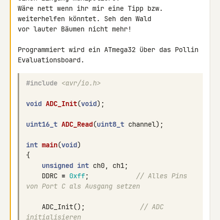
Wäre nett wenn ihr mir eine Tipp bzw. 
weiterhelfen könntet. Seh den Wald 

vor lauter Bäumen nicht mehr!

Programmiert wird ein ATmega32 über das Pollin 
#include
<avr/io.h>
void
ADC_Init
(
void
);
uint16_t
ADC_Read
(
uint8_t
channel
);
int
main
(
void
)
{
unsigned
int
ch0
,
ch1
;
DDRC
=
0xff
;
// Alles Pins 
von Port C als Ausgang setzen
ADC_Init
();
// ADC 
initialisieren