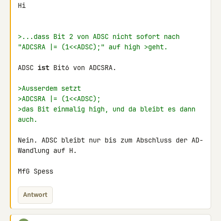
Hi

>...dass Bit 2 von ADSC nicht sofort nach 
"ADCSRA |= (1<<ADSC);" auf high >geht.
ADSC 
ist
 Bit6 von ADCSRA.

>Ausserdem setzt
>ADCSRA |= (1<<ADSC);
>das Bit einmalig high, und da bleibt es dann 
auch.
Nein. ADSC bleibt nur bis zum Abschluss der AD-
Wandlung auf H.

MfG Spess
Antwort