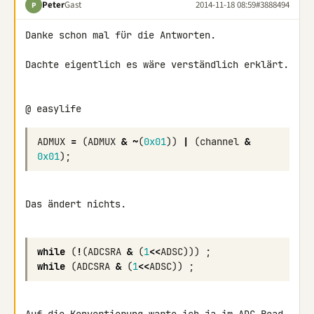
Peter
Gast
2014-11-18 08:59
#3888494
P
Danke schon mal für die Antworten.

Dachte eigentlich es wäre verständlich erklärt.

@ easylife
ADMUX
=
(
ADMUX
&
~
(
0x01
))
|
(
channel
&
0x01
);
Das ändert nichts.

while
(
!
(
ADCSRA
&
(
1
<<
ADSC
)))
;
while
(
ADCSRA
&
(
1
<<
ADSC
))
;