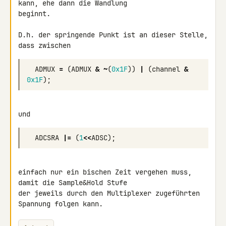
kann, ehe dann die Wandlung 

beginnt.

D.h. der springende Punkt ist an dieser Stelle, 
dass zwischen
ADMUX
=
(
ADMUX
&
~
(
0x1F
))
|
(
channel
&
0x1F
);
und
ADCSRA
|=
(
1
<<
ADSC
);
einfach nur ein bischen Zeit vergehen muss, 
damit die Sample&Hold Stufe 

der jeweils durch den Multiplexer zugeführten 
Spannung folgen kann.