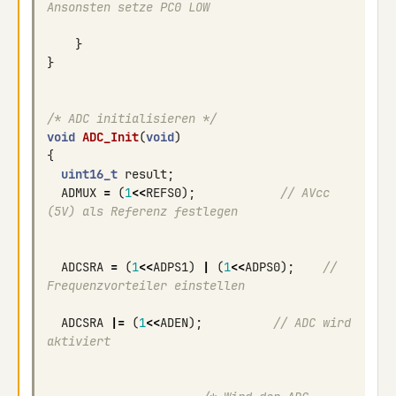
Ansonsten setze PC0 LOW
}
}
/* ADC initialisieren */
void
ADC_Init
(
void
)
{
uint16_t
result
;
ADMUX
=
(
1
<<
REFS0
);
// AVcc 
(5V) als Referenz festlegen
ADCSRA
=
(
1
<<
ADPS1
)
|
(
1
<<
ADPS0
);
// 
Frequenzvorteiler einstellen
ADCSRA
|=
(
1
<<
ADEN
);
// ADC wird 
aktiviert