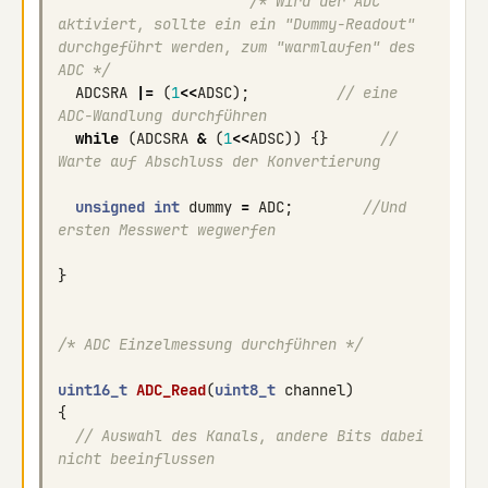
/* Wird der ADC 
aktiviert, sollte ein ein "Dummy-Readout" 
durchgeführt werden, zum "warmlaufen" des 
ADC */
ADCSRA
|=
(
1
<<
ADSC
);
// eine 
ADC-Wandlung durchführen
while
(
ADCSRA
&
(
1
<<
ADSC
))
{}
// 
Warte auf Abschluss der Konvertierung
unsigned
int
dummy
=
ADC
;
//Und 
ersten Messwert wegwerfen
}
/* ADC Einzelmessung durchführen */
uint16_t
ADC_Read
(
uint8_t
channel
)
{
// Auswahl des Kanals, andere Bits dabei 
nicht beeinflussen