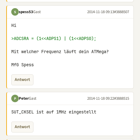
spess53
Gast
2014-11-18 09:13
#3888507
S
Hi

>ADCSRA = (1<<ADPS1) | (1<<ADPS0);
Mit welcher Frequenz läuft dein ATMega?

MfG Spess
Antwort
Peter
Gast
2014-11-18 09:22
#3888515
P
SUT_CKSEL ist auf 1MHz eingestellt
Antwort