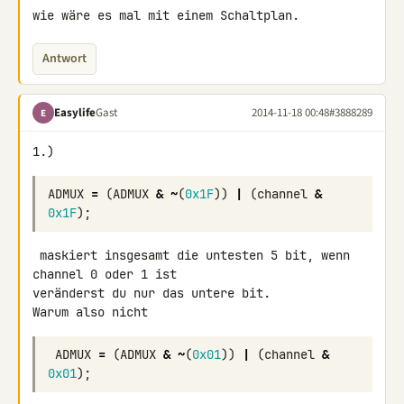
wie wäre es mal mit einem Schaltplan.
Antwort
Easylife
Gast
2014-11-18 00:48
#3888289
E
1.)
ADMUX
=
(
ADMUX
&
~
(
0x1F
))
|
(
channel
&
0x1F
);
 maskiert insgesamt die untesten 5 bit, wenn 
channel 0 oder 1 ist 

veränderst du nur das untere bit.

Warum also nicht
ADMUX
=
(
ADMUX
&
~
(
0x01
))
|
(
channel
&
0x01
);