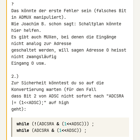
?

Das könnte der erste Fehler sein (falsches Bit 
in ADMUX manipuliert).

Wie Joachim B. schon sagt: Schaltplan könnte 
hier helfen.

Es gibt auch MUXen, bei denen die Eingänge 
nicht analog zur Adresse 

geschaltet werden, will sagen Adresse 0 heisst 
nicht zwangsläufig 

Eingang 0 usw.

2.)

Zur Sicherheit könntest du so auf die 
Konvertierung warten (für den Fall 

dass Bit 2 von ADSC nicht sofort nach "ADCSRA 
|= (1<<ADSC);" auf high 

while
(
!
(
ADCSRA
&
(
1
<<
ADSC
)))
;
while
(
ADCSRA
&
(
1
<<
ADSC
))
;