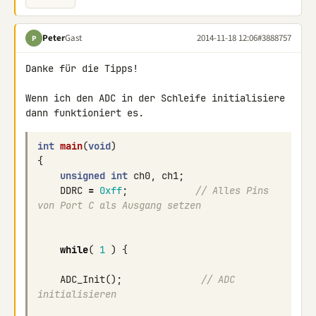
Peter
Gast
2014-11-18 12:06
#3888757
P
Danke für die Tipps!

Wenn ich den ADC in der Schleife initialisiere 
dann funktioniert es.
int
main
(
void
)
{
unsigned
int
ch0
,
ch1
;
DDRC
=
0xff
;
// Alles Pins 
von Port C als Ausgang setzen
while
(
1
)
{
ADC_Init
();
// ADC 
initialisieren