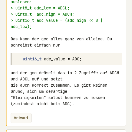
auslesen:
> uint8_t adc_low = ADCL;
> uint8_t  adc_high = ADCH;
> uint16_t adc_value = (adc_high << 8 | 
adc_low);
Das kann der gcc alles ganz von alleine. Du 
schreibst einfach nur
uint16_t
adc_value
=
ADC
;
und der gcc dröselt das in 2 Zugriffe auf ADCH 
und ADCL auf und setzt 

die auch korrekt zusammen. Es gibt keinen 
Grund, sich um derartige 

"Kleinigkeiten" selbst kümmern zu müssen 
(zumindest nicht beim ADC).
Antwort