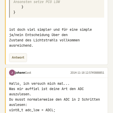
Ansonsten setze PC0 LOW
}
}
ist doch viel simpler und für eine simple 
ja/nein Entscheidung über den 

Zustand des Lichtstrahls vollkommen 
ausreichend.
Antwort
johann
Gast
2014-11-18 12:57
#3888851
J
Hallo, ich versuch mich mal...

Was mir auffiel ist deine Art den ADC 
auszulesen.

Du musst normalerweise den ADC in 2 Schritten 
auslesen:

uint8_t adc_low = ADCL;
