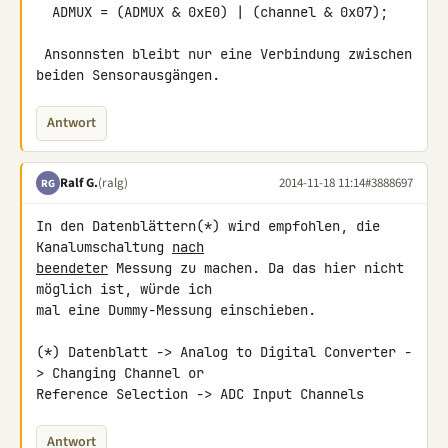
  ADMUX = (ADMUX & 0xE0) | (channel & 0x07);

 Ansonnsten bleibt nur eine Verbindung zwischen 
beiden Sensorausgängen.
Antwort
Ralf G.
(ralg)
2014-11-18 11:14
#3888697
RG
In den Datenblättern(*) wird empfohlen, die 
Kanalumschaltung 
nach
beendeter
 Messung zu machen. Da das hier nicht 
möglich ist, würde ich 

mal eine Dummy-Messung einschieben.

(*) Datenblatt -> Analog to Digital Converter -
> Changing Channel or 

Reference Selection -> ADC Input Channels
Antwort