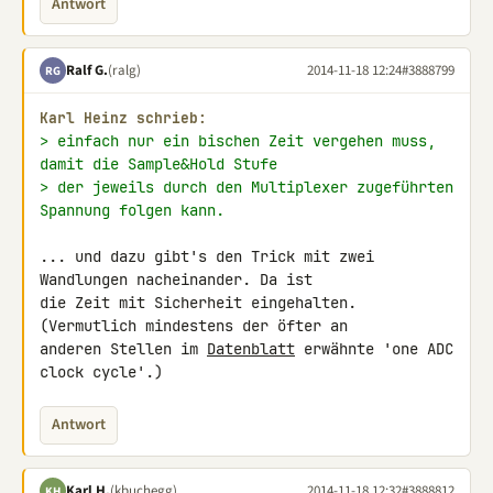
Antwort
Ralf G.
(ralg)
2014-11-18 12:24
#3888799
RG
Karl Heinz schrieb:
> einfach nur ein bischen Zeit vergehen muss, 
damit die Sample&Hold Stufe
> der jeweils durch den Multiplexer zugeführten 
Spannung folgen kann.
... und dazu gibt's den Trick mit zwei 
Wandlungen nacheinander. Da ist 

die Zeit mit Sicherheit eingehalten. 
(Vermutlich mindestens der öfter an 

anderen Stellen im 
Datenblatt
 erwähnte 'one ADC 
clock cycle'.)
Antwort
Karl H.
(kbuchegg)
2014-11-18 12:32
#3888812
KH