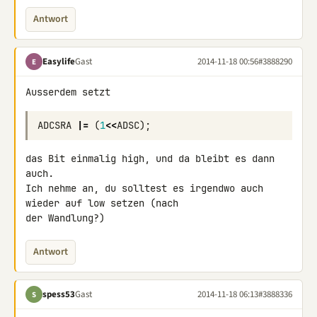
Antwort
Easylife
Gast
2014-11-18 00:56
#3888290
E
Ausserdem setzt
ADCSRA
|=
(
1
<<
ADSC
);
das Bit einmalig high, und da bleibt es dann 
auch.

Ich nehme an, du solltest es irgendwo auch 
wieder auf low setzen (nach 

der Wandlung?)
Antwort
spess53
Gast
2014-11-18 06:13
#3888336
S