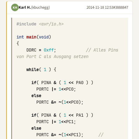
Karl H.
(kbuchegg)
2014-11-18 12:53
#3888847
KH
#include
<avr/io.h>
int
main
(
void
)
{
DDRC
=
0xff
;
// Alles Pins 
von Port C als Ausgang setzen
while
(
1
)
{
if
(
PINA
&
(
1
<<
PA0
)
)
PORTC
|=
1
<<
PC0
;
else
PORTC
&=
~
(
1
<<
PC0
);
if
(
PINA
&
(
1
<<
PA1
)
)
PORTC
|=
1
<<
PC1
;
else
PORTC
&=
~
(
1
<<
PC1
);
// 