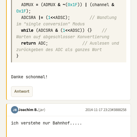
ADMUX
=
(
ADMUX
&
~
(
0x1F
))
|
(
channel
&
0x1F
);
ADCSRA
|=
(
1
<<
ADSC
);
// Wandlung 
im "single conversion" Modus
while
(
ADCSRA
&
(
1
<<
ADSC
))
{}
// 
Warten auf abgeschlosser Konvertierung
return
ADC
;
// Auslesen und 
zurückgeben des ADC als ganzes Wort
}
Danke schonmal!
Antwort
Joachim B.
(jar)
2014-11-17 23:23
#3888258
JB
ich verstehe nur Bahnhof.....
