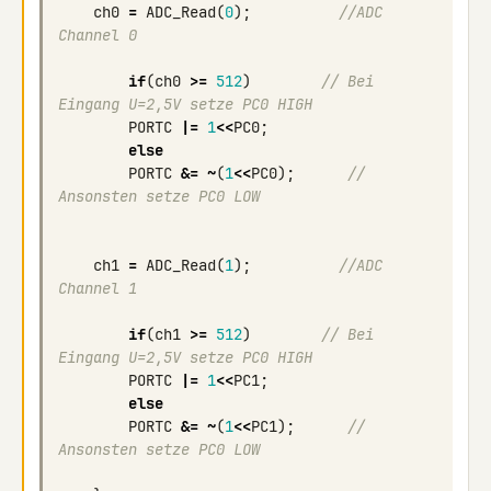
ch0
=
ADC_Read
(
0
);
//ADC 
Channel 0 
if
(
ch0
>=
512
)
// Bei 
Eingang U=2,5V setze PC0 HIGH
PORTC
|=
1
<<
PC0
;
else
PORTC
&=
~
(
1
<<
PC0
);
// 
Ansonsten setze PC0 LOW
ch1
=
ADC_Read
(
1
);
//ADC 
Channel 1 
if
(
ch1
>=
512
)
// Bei 
Eingang U=2,5V setze PC0 HIGH
PORTC
|=
1
<<
PC1
;
else
PORTC
&=
~
(
1
<<
PC1
);
// 
Ansonsten setze PC0 LOW