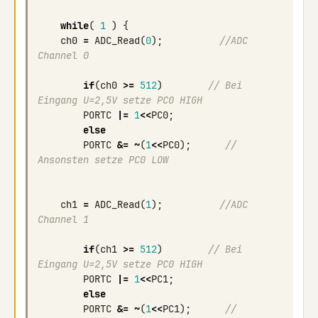
while
(
1
)
{
ch0
=
ADC_Read
(
0
);
//ADC 
Channel 0 
if
(
ch0
>=
512
)
// Bei 
Eingang U=2,5V setze PC0 HIGH
PORTC
|=
1
<<
PC0
;
else
PORTC
&=
~
(
1
<<
PC0
);
// 
Ansonsten setze PC0 LOW
ch1
=
ADC_Read
(
1
);
//ADC 
Channel 1 
if
(
ch1
>=
512
)
// Bei 
Eingang U=2,5V setze PC0 HIGH
PORTC
|=
1
<<
PC1
;
else
PORTC
&=
~
(
1
<<
PC1
);
// 