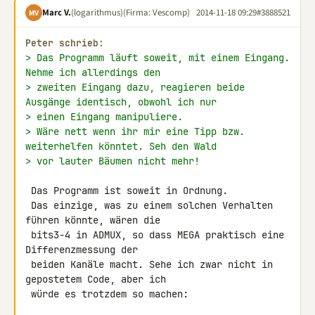
Marc V.
(logarithmus)
(Firma: Vescomp)
2014-11-18 09:29
#3888521
MV
Peter schrieb:
> Das Programm läuft soweit, mit einem Eingang. 
Nehme ich allerdings den
> zweiten Eingang dazu, reagieren beide 
Ausgänge identisch, obwohl ich nur
> einen Eingang manipuliere.
> Wäre nett wenn ihr mir eine Tipp bzw. 
weiterhelfen könntet. Seh den Wald
> vor lauter Bäumen nicht mehr!
 Das Programm ist soweit in Ordnung.

 Das einzige, was zu einem solchen Verhalten 
führen könnte, wären die

 bits3-4 in ADMUX, so dass MEGA praktisch eine 
Differenzmessung der

 beiden Kanäle macht. Sehe ich zwar nicht in 
gepostetem Code, aber ich

 würde es trotzdem so machen:
