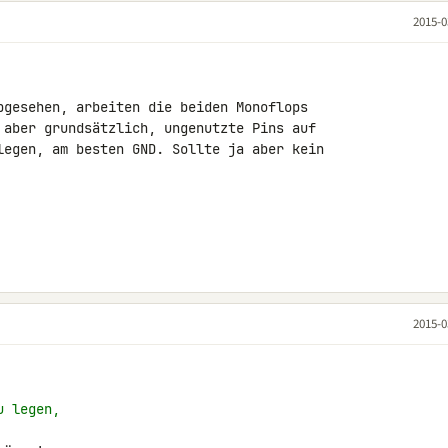
2015-0
bgesehen, arbeiten die beiden Monoflops 

 aber grundsätzlich, ungenutzte Pins auf 

legen, am besten GND. Sollte ja aber kein 

2015-0
u legen,