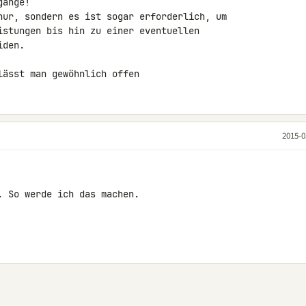
änge!

nur, sondern es ist sogar erforderlich, um 

istungen bis hin zu einer eventuellen 

den.

lässt man gewöhnlich offen
2015-0
 So werde ich das machen.
