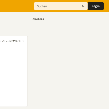
Login
ANZEIGE
3-23 21:59
#4064376