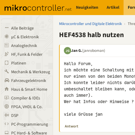
Neuigkeiten
Artikel
Fo
Mikrocontroller und Digitale Elektronik
›
Thr
Alle Beiträge
HEF4538 halb nutzen
µC & Elektronik
Analogtechnik
Jan G.
(janroboman)
JG
HF, Funk & Felder
Platinen
Hallo Forum,

ich möchte eine Schaltung mit
Mechanik & Werkzeug
nur einen von den beiden Monof
Fahrzeugelektronik
Ich konnte leider nichts darü
umbeschaltet bleiben kann, od
Haus & Smart Home
auch immer).

Compiler & IDEs
Wer hat Infos oder Hinweise ?

FPGA, VHDL & Co.
viele Grüsse jan
DSP
PC-Programmierung
Antwort
PC Hard- & Software