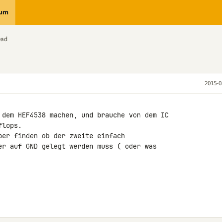
rum
ead
2015-0
 dem HEF4538 machen, und brauche von dem IC 

lops.

ber finden ob der zweite einfach 

er auf GND gelegt werden muss ( oder was 
