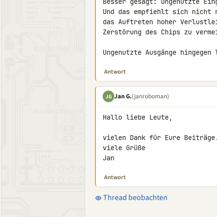
Besser gesagt: Ungenutzte Eing
Und das empfiehlt sich nicht 
das Auftreten hoher Verlustle
Zerstörung des Chips zu vermei
Ungenutzte Ausgänge hingegen 
Antwort
Jan G.
(janroboman)
JG
Hallo liebe Leute,

vielen Dank für Eure Beiträge.
viele Grüße

Jan
Antwort
Thread beobachten