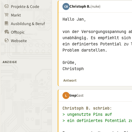
Christoph B.
(nuke)
Projekte & Code
CB
Markt
Hallo Jan,

Ausbildung & Beruf
von der Versorgungsspannung a
Offtopic
unabhängig. Es empfiehlt sich
Webseite
ein definiertes Potential zu 
Problem darstellen.

ANZEIGE
Grüße,

Christoph
Antwort
lrep
Gast
L
Christoph B. schrieb:
> ungenutzte Pins auf
> ein definiertes Potential z