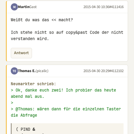
Martin
Gast
2015-04-30 10:36
#4111416
M
Weißt du was das << macht?

Ich stehe nicht so auf copy&past Code der nicht 
verstanden wird.
Antwort
Thomas E.
(picalic)
2015-04-30 20:29
#4112102
TE
Neumarkter schrieb:
> Ok, danke euch zwei! Ich probier das heute 
abend mal aus.
>
> @Thomas: wären dann für die einzelnen Taster 
die Abfrage
(
PIND
&