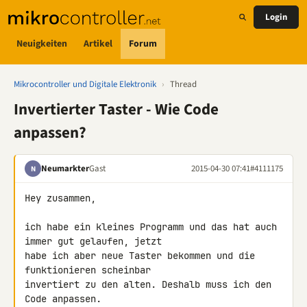
Login
Neuigkeiten
Artikel
Forum
Mikrocontroller und Digitale Elektronik
›
Thread
Invertierter Taster - Wie Code
anpassen?
Neumarkter
Gast
2015-04-30 07:41
#4111175
N
Hey zusammen,

ich habe ein kleines Programm und das hat auch 
immer gut gelaufen, jetzt 

habe ich aber neue Taster bekommen und die 
funktionieren scheinbar 

invertiert zu den alten. Deshalb muss ich den 
Code anpassen.
