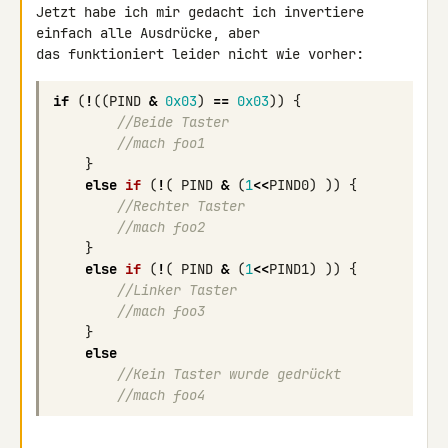
Jetzt habe ich mir gedacht ich invertiere 
einfach alle Ausdrücke, aber 

if
(
!
((
PIND
&
0x03
)
==
0x03
))
{
//Beide Taster
//mach foo1
}
else
if
(
!
(
PIND
&
(
1
<<
PIND0
)
))
{
//Rechter Taster
//mach foo2
}
else
if
(
!
(
PIND
&
(
1
<<
PIND1
)
))
{
//Linker Taster
//mach foo3
}
else
//Kein Taster wurde gedrückt
//mach foo4