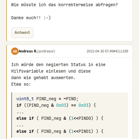
Wie müsste ich das korrekterweise abfragen?

Danke euch!! :-)
Antwort
Andreas R.
(andreasr)
2015-04-30 07:49
#4111189
AR
Ich würde den negierten Status in eine 
Hilfsvariable einlesen und diese 

dann wie gehabt auswerten.

Etwa so:
uint8_t
PIND_neg
=
~
PIND
;
if
((
PIND_neg
&
0x03
)
==
0x03
)
{
...
else
if
(
PIND_neg
&
(
1
<<
PIND0
)
)
{
...
else
if
(
PIND_neg
&
(
1
<<
PIND1
)
)
{