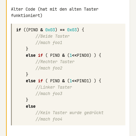
Alter Code (hat mit den alten Taster 
funktioniert)
if
((
PIND
&
0x03
)
==
0x03
)
{
//Beide Taster
//mach foo1
}
else
if
(
PIND
&
(
1
<<
PIND0
)
)
{
//Rechter Taster
//mach foo2
}
else
if
(
PIND
&
(
1
<<
PIND1
)
)
{
//Linker Taster
//mach foo3
}
else
//Kein Taster wurde gedrückt
//mach foo4