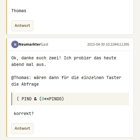
Thomas
Antwort
Neumarkter
Gast
2015-04-30 10:22
#4111395
N
Ok, danke euch zwei! Ich probier das heute 
abend mal aus.

@Thomas: wären dann für die einzelnen Taster 
die Abfrage
(
PIND
&
(
0
<<
PIND0
)
 korrekt?
Antwort