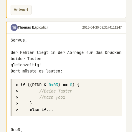
Antwort
Thomas E.
(picalic)
2015-04-30 08:31
#4111247
TE
Servus,

der Fehler liegt in der Abfrage für das Drücken 
beider Tasten 

gleichzeitig!

>
if
((
PIND
&
0x03
)
==
0
)
{
>
//Beide Taster
>
//mach foo1
>
}
>
else
if
...
Gruß,
