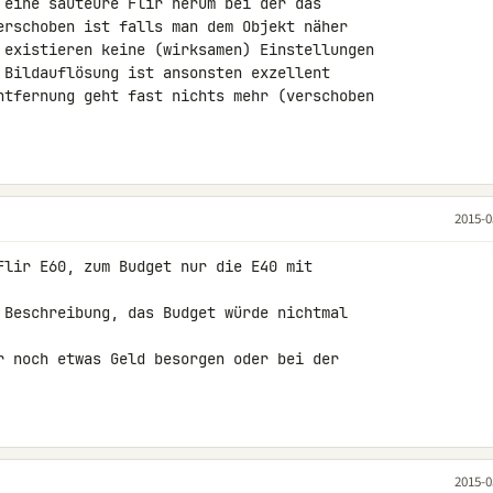
 eine sauteure Flir herum bei der das 

erschoben ist falls man dem Objekt näher 

 existieren keine (wirksamen) Einstellungen 

 Bildauflösung ist ansonsten exzellent 

ntfernung geht fast nichts mehr (verschoben 

2015-0
Flir E60, zum Budget nur die E40 mit 

 Beschreibung, das Budget würde nichtmal 

r noch etwas Geld besorgen oder bei der 

2015-0