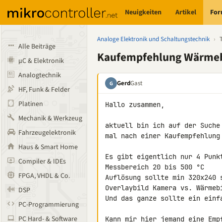
Neuigkeiten
Artikel
Fo
Analoge Elektronik und Schaltungstechnik
›
Alle Beiträge
Kaufempfehlung Wärme
µC & Elektronik
Analogtechnik
Gerd
Gast
G
HF, Funk & Felder
Platinen
Hallo zusammen,

Mechanik & Werkzeug
aktuell bin ich auf der Suche
Fahrzeugelektronik
mal nach einer Kaufempfehlung
Haus & Smart Home
Es gibt eigentlich nur 4 Punkt
Compiler & IDEs
Messbereich 20 bis 500 °C

FPGA, VHDL & Co.
Auflösung sollte min 320x240 s
Overlaybild Kamera vs. Wärmebi
DSP
Und das ganze sollte ein einfa
PC-Programmierung
PC Hard- & Software
Kann mir hier jemand eine Emp