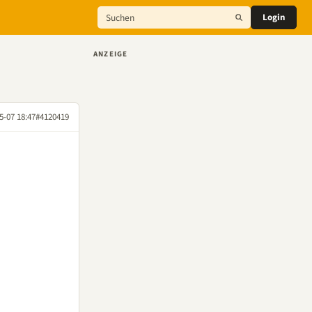
Login
ANZEIGE
5-07 18:47
#4120419