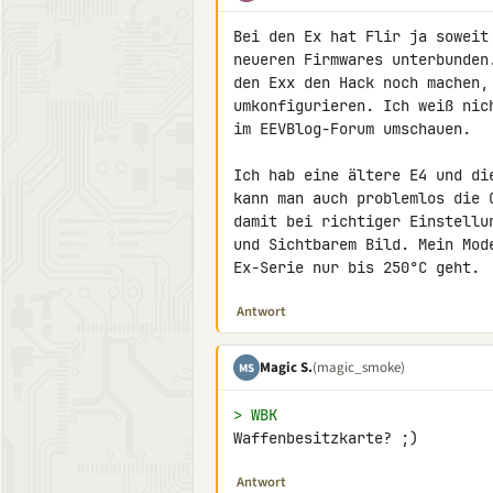
Bei den Ex hat Flir ja soweit
neueren Firmwares unterbunden
den Exx den Hack noch machen, 
umkonfigurieren. Ich weiß nic
im EEVBlog-Forum umschauen.

Ich hab eine ältere E4 und di
kann man auch problemlos die 
damit bei richtiger Einstellu
und Sichtbarem Bild. Mein Mod
Ex-Serie nur bis 250°C geht.
Antwort
Magic S.
(magic_smoke)
MS
> WBK
Waffenbesitzkarte? ;)
Antwort