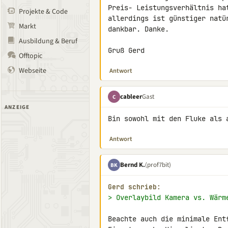
Preis- Leistungsverhältnis ha
Projekte & Code
allerdings ist günstiger natü
Markt
dankbar. Danke.

Ausbildung & Beruf
Gruß Gerd
Offtopic
Webseite
Antwort
cableer
Gast
C
ANZEIGE
Bin sowohl mit den Fluke als 
Antwort
Bernd K.
(prof7bit)
BK
Gerd schrieb:
> Overlaybild Kamera vs. Wärm
Beachte auch die minimale Ent