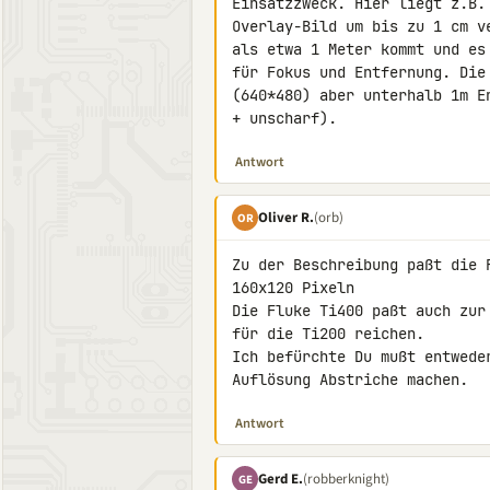
Einsatzzweck. Hier liegt z.B.
Overlay-Bild um bis zu 1 cm v
als etwa 1 Meter kommt und es
für Fokus und Entfernung. Die
(640*480) aber unterhalb 1m E
+ unscharf).
Antwort
Oliver R.
(orb)
OR
Zu der Beschreibung paßt die 
160x120 Pixeln

Die Fluke Ti400 paßt auch zur
für die Ti200 reichen.

Ich befürchte Du mußt entwede
Auflösung Abstriche machen.
Antwort
Gerd E.
(robberknight)
GE