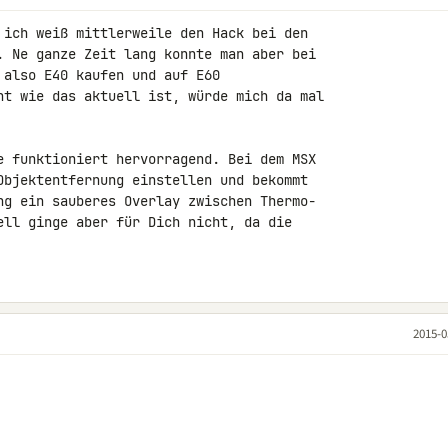
 ich weiß mittlerweile den Hack bei den 

. Ne ganze Zeit lang konnte man aber bei 

also E40 kaufen und auf E60 

ht wie das aktuell ist, würde mich da mal 

e funktioniert hervorragend. Bei dem MSX 

Objektentfernung einstellen und bekommt 

ng ein sauberes Overlay zwischen Thermo- 

ell ginge aber für Dich nicht, da die 

2015-0