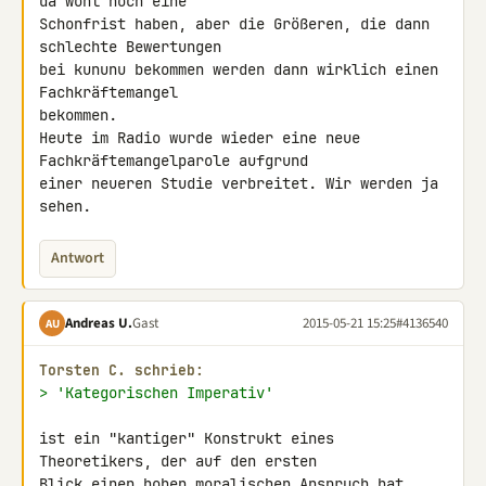
da wohl noch eine

Schonfrist haben, aber die Größeren, die dann 
schlechte Bewertungen

bei kununu bekommen werden dann wirklich einen 
Fachkräftemangel 

bekommen.

Heute im Radio wurde wieder eine neue 
Fachkräftemangelparole aufgrund

einer neueren Studie verbreitet. Wir werden ja 
sehen.
Antwort
Andreas U.
Gast
2015-05-21 15:25
#4136540
AU
Torsten C. schrieb:
> 'Kategorischen Imperativ'
ist ein "kantiger" Konstrukt eines 
Theoretikers, der auf den ersten 

Blick einen hohen moralischen Anspruch hat, 