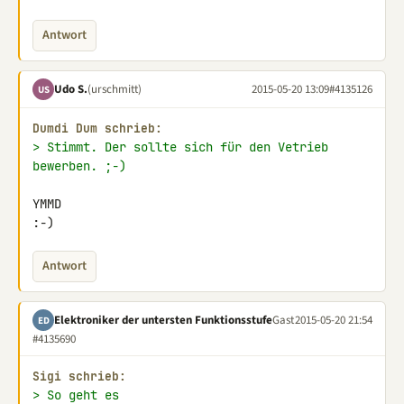
Antwort
Udo S.
(urschmitt)
2015-05-20 13:09
#4135126
US
Dumdi Dum schrieb:
> Stimmt. Der sollte sich für den Vetrieb 
bewerben. ;-)
YMMD

:-)
Antwort
Elektroniker der untersten Funktionsstufe
Gast
2015-05-20 21:54
ED
#4135690
Sigi schrieb:
> So geht es