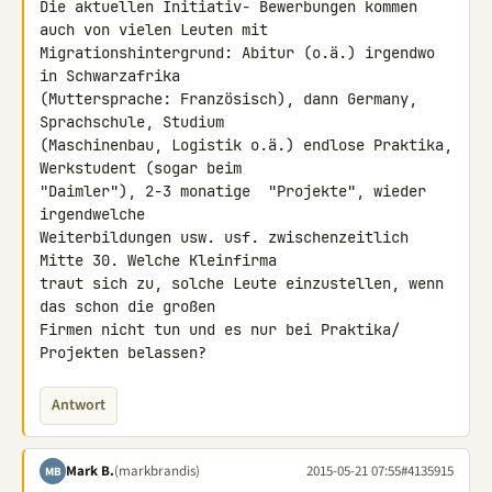
Die aktuellen Initiativ- Bewerbungen kommen 
auch von vielen Leuten mit 

Migrationshintergrund: Abitur (o.ä.) irgendwo 
in Schwarzafrika 

(Muttersprache: Französisch), dann Germany, 
Sprachschule, Studium 

(Maschinenbau, Logistik o.ä.) endlose Praktika, 
Werkstudent (sogar beim 

"Daimler"), 2-3 monatige  "Projekte", wieder 
irgendwelche 

Weiterbildungen usw. usf. zwischenzeitlich 
Mitte 30. Welche Kleinfirma 

traut sich zu, solche Leute einzustellen, wenn 
das schon die großen 

Firmen nicht tun und es nur bei Praktika/ 
Projekten belassen?
Antwort
Mark B.
(markbrandis)
2015-05-21 07:55
#4135915
MB