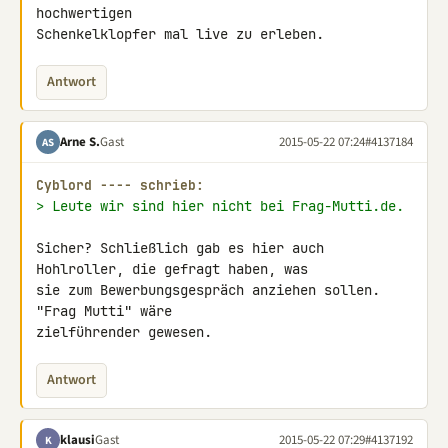
hochwertigen 

Schenkelklopfer mal live zu erleben.
Antwort
Arne S.
Gast
2015-05-22 07:24
#4137184
AS
Cyblord ---- schrieb:
> Leute wir sind hier nicht bei Frag-Mutti.de.
Sicher? Schließlich gab es hier auch 
Hohlroller, die gefragt haben, was 

sie zum Bewerbungsgespräch anziehen sollen. 
"Frag Mutti" wäre 

zielführender gewesen.
Antwort
klausi
Gast
2015-05-22 07:29
#4137192
K