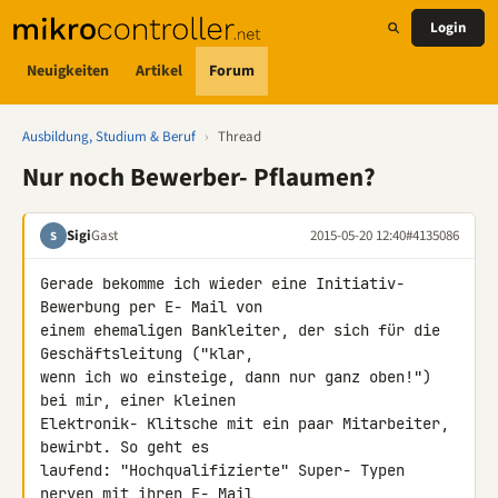
Login
Neuigkeiten
Artikel
Forum
Ausbildung, Studium & Beruf
›
Thread
Nur noch Bewerber- Pflaumen?
Sigi
Gast
2015-05-20 12:40
#4135086
S
Gerade bekomme ich wieder eine Initiativ- 
Bewerbung per E- Mail von 

einem ehemaligen Bankleiter, der sich für die 
Geschäftsleitung ("klar, 

wenn ich wo einsteige, dann nur ganz oben!") 
bei mir, einer kleinen 

Elektronik- Klitsche mit ein paar Mitarbeiter, 
bewirbt. So geht es 

laufend: "Hochqualifizierte" Super- Typen 
nerven mit ihren E- Mail 
