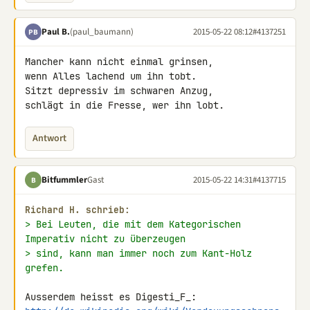
Paul B.
(paul_baumann)
2015-05-22 08:12
#4137251
PB
Mancher kann nicht einmal grinsen,

wenn Alles lachend um ihn tobt.

Sitzt depressiv im schwaren Anzug,

schlägt in die Fresse, wer ihn lobt.
Antwort
Bitfummler
Gast
2015-05-22 14:31
#4137715
B
Richard H. schrieb:
> Bei Leuten, die mit dem Kategorischen 
Imperativ nicht zu überzeugen
> sind, kann man immer noch zum Kant-Holz 
grefen.