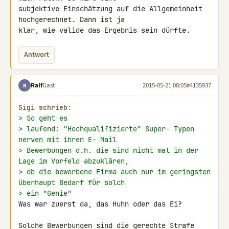
subjektive Einschätzung auf die Allgemeinheit 
hochgerechnet. Dann ist ja 

klar, wie valide das Ergebnis sein dürfte.
Antwort
Ralf
Gast
2015-05-21 08:05
#4135937
R
Sigi schrieb:
> So geht es
> laufend: "Hochqualifizierte" Super- Typen 
nerven mit ihren E- Mail
> Bewerbungen d.h. die sind nicht mal in der 
Lage im Vorfeld abzuklären,
> ob die beworbene Firma auch nur im geringsten 
überhaupt Bedarf für solch
> ein "Genie"
Was war zuerst da, das Huhn oder das Ei?

Solche Bewerbungen sind die gerechte Strafe 