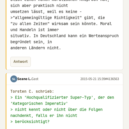
sich aber praktisch nicht 

umsetzen lässt, weil es keine -
>"allgemeingültige Richtigkeit" gibt, die 

"zu allen Zeiten" wirksam sein könnte. Moral 
und Handeln ist immer 

situativ. In Deutschland kann ein Werteanspruch 
begründet sein, in 

anderen Ländern nicht.
Antwort
Seano L.
Gast
2015-05-21 15:39
#4136563
SL
Torsten C. schrieb:
> Ein 'Hochqualifizierter Super-Typ', der den 
'Kategorischen Imperativ'
> nicht kennt oder nicht über die Folgen 
nachdenkt, falls er ihn nicht
> berücksichtigt?