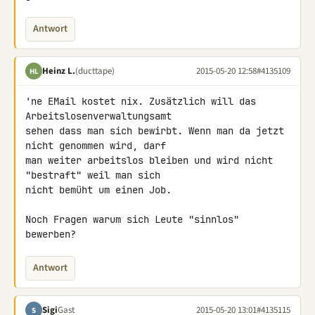
Antwort
Heinz L.
(ducttape)
2015-05-20 12:58
#4135109
HL
'ne EMail kostet nix. Zusätzlich will das 
Arbeitslosenverwaltungsamt 

sehen dass man sich bewirbt. Wenn man da jetzt 
nicht genommen wird, darf 

man weiter arbeitslos bleiben und wird nicht 
"bestraft" weil man sich 

nicht bemüht um einen Job.

Noch Fragen warum sich Leute "sinnlos" 
bewerben?
Antwort
Sigi
Gast
2015-05-20 13:01
#4135115
S