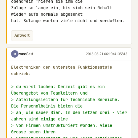
obendrein frieren sie ihm die 

Zulage so lange ein, bis sich sein Gehalt 
wieder aufs normale abgesenkt 

hat. Solange warten viele nicht und verduften.
Antwort
mec
Gast
2015-05-21 06:19
#4135813
M
Elektroniker der untersten Funktionsstufe 
schrieb:
> du wirst lachen: Derzeit gibt es ein 
Überangebot von Teamleitern und
> Abteilungsleitern für Technische Bereiche. 
Die Personalheinis bieten die
> an, wie sauer Bier. In den letzen drei - vier 
Jahren sind einige eine
> von Firmen umstrukturiert worden. Viele 
Grosse bauen ihren