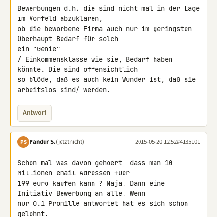
Bewerbungen d.h. die sind nicht mal in der Lage 
im Vorfeld abzuklären, 

ob die beworbene Firma auch nur im geringsten 
überhaupt Bedarf für solch 

ein "Genie"

/ Einkommensklasse wie sie, Bedarf haben 
könnte. Die sind offensichtlich 

so blöde, daß es auch kein Wunder ist, daß sie 
arbeitslos sind/ werden.
Antwort
Pandur S.
(jetztnicht)
2015-05-20 12:52
#4135101
PS
Schon mal was davon gehoert, dass man 10 
Millionen email Adressen fuer 

199 euro kaufen kann ? Naja. Dann eine 
Initiativ Bewerbung an alle. Wenn 

nur 0.1 Promille antwortet hat es sich schon 
gelohnt.