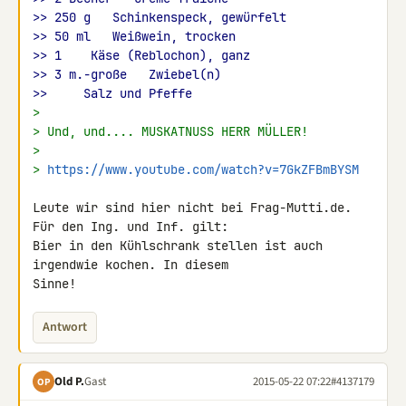
>> 250 g   Schinkenspeck, gewürfelt
>> 50 ml   Weißwein, trocken
>> 1    Käse (Reblochon), ganz
>> 3 m.-große   Zwiebel(n)
>>     Salz und Pfeffe
>
> Und, und.... MUSKATNUSS HERR MÜLLER!
>
> 
https://www.youtube.com/watch?v=7GkZFBmBYSM
Leute wir sind hier nicht bei Frag-Mutti.de. 
Für den Ing. und Inf. gilt: 

Bier in den Kühlschrank stellen ist auch 
irgendwie kochen. In diesem 

Sinne!
Antwort
Old P.
Gast
2015-05-22 07:22
#4137179
OP