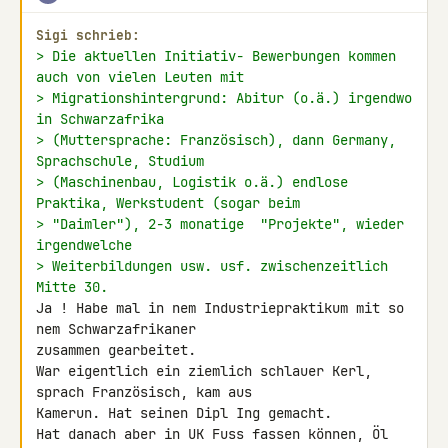
Sigi schrieb:
> Die aktuellen Initiativ- Bewerbungen kommen 
auch von vielen Leuten mit
> Migrationshintergrund: Abitur (o.ä.) irgendwo 
in Schwarzafrika
> (Muttersprache: Französisch), dann Germany, 
Sprachschule, Studium
> (Maschinenbau, Logistik o.ä.) endlose 
Praktika, Werkstudent (sogar beim
> "Daimler"), 2-3 monatige  "Projekte", wieder 
irgendwelche
> Weiterbildungen usw. usf. zwischenzeitlich 
Mitte 30.
Ja ! Habe mal in nem Industriepraktikum mit so 
nem Schwarzafrikaner 

zusammen gearbeitet.

War eigentlich ein ziemlich schlauer Kerl, 
sprach Französisch, kam aus 

Kamerun. Hat seinen Dipl Ing gemacht.

Hat danach aber in UK Fuss fassen können, Öl 