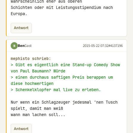
wahrscheinlich eher aus oberen 

Schichten oder mit Leistungsstipendium nach 
Europa.
Antwort
Ben
Gast
2015-05-22 07:32
#4137196
B
mephisto schrieb:
> Gibt es eigentlich eine Stand-up Comedy Show 
von Paul Baumann? Würde
> einen durchaus saftigen Preis berappen um 
diese hochwertigen
> Schenkelklopfer mal live zu erleben.
Nur wenn ein Schlagzeuger jedesmal 'nen Tusch 
spielt, damit man weiß 

wann man lachen soll...
Antwort