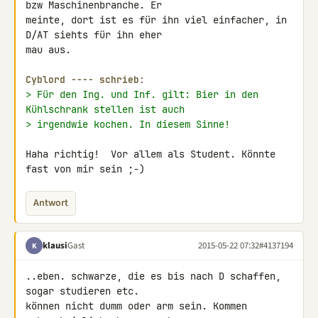
bzw Maschinenbranche. Er 

meinte, dort ist es für ihn viel einfacher, in 
D/AT siehts für ihn eher 

mau aus.

Cyblord ---- schrieb:
> Für den Ing. und Inf. gilt: Bier in den 
Kühlschrank stellen ist auch
> irgendwie kochen. In diesem Sinne!
Haha richtig!  Vor allem als Student. Könnte 
fast von mir sein ;-)
Antwort
klausi
Gast
2015-05-22 07:32
#4137194
K
..eben. schwarze, die es bis nach D schaffen, 
sogar studieren etc. 

können nicht dumm oder arm sein. Kommen 