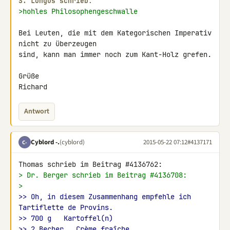
S. Longus schrieb:
>hohles Philosophengeschwalle
Bei Leuten, die mit dem Kategorischen Imperativ 
nicht zu überzeugen 

sind, kann man immer noch zum Kant-Holz grefen.

Grüße

Richard
Antwort
Cyblord -.
(cyblord)
2015-05-22 07:12
#4137171
C-
> Dr. Berger schrieb im Beitrag #4136708:
>
>> Oh, in diesem Zusammenhang empfehle ich 
Tartiflette de Provins.
>> 700 g   Kartoffel(n)
>> 2 Becher   Crème fraîche