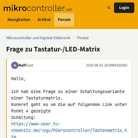
Login
Neuigkeiten
Artikel
Forum
Mikrocontroller und Digitale Elektronik
›
Thread
Frage zu Tastatur-/LED-Matrix
Ralf
Gast
2015-06-01 20:59
#4150392
R
Hallo,

ich hab eine Frage zu einer Schaltungsvariante 
einer Tastaturmatrix.

Konkret geht es um die auf folgendem Link unter 
Punkt 4 gezeigte 

https://www-user.tu-
chemnitz.de/~ygu/Mikrocontroller/Tastenmatrix.h
tm