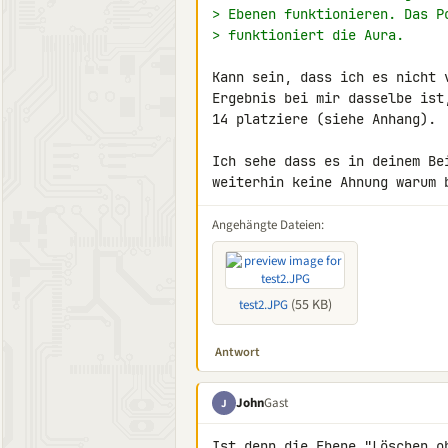
> Ebenen funktionieren. Das P
> funktioniert die Aura.
Kann sein, dass ich es nicht 
Ergebnis bei mir dasselbe ist
14 platziere (siehe Anhang).

Ich sehe dass es in deinem Be
weiterhin keine Ahnung warum 
Angehängte Dateien:
(55 KB)
test2.JPG
Antwort
John
Gast
J
Ist denn die Ebene "Löschen o