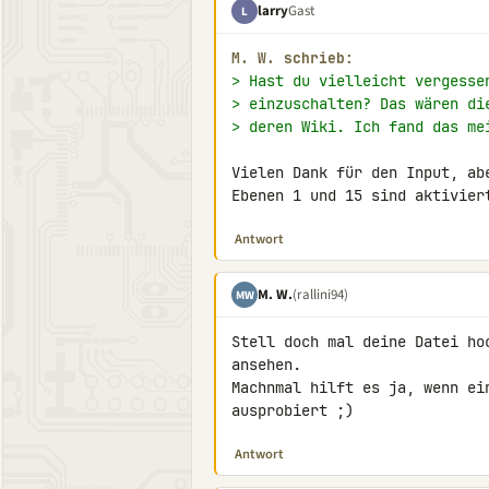
larry
Gast
L
M. W. schrieb:
> Hast du vielleicht vergesse
> einzuschalten? Das wären di
> deren Wiki. Ich fand das me
Vielen Dank für den Input, ab
Ebenen 1 und 15 sind aktivier
Antwort
M. W.
(rallini94)
MW
Stell doch mal deine Datei ho
ansehen.

Machnmal hilft es ja, wenn ei
ausprobiert ;)
Antwort