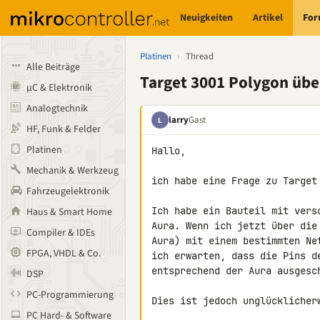
Neuigkeiten
Artikel
Fo
Platinen
›
Thread
Alle Beiträge
Target 3001 Polygon übe
µC & Elektronik
Analogtechnik
larry
Gast
L
HF, Funk & Felder
Platinen
Hallo,

Mechanik & Werkzeug
ich habe eine Frage zu Target 
Fahrzeugelektronik
Ich habe ein Bauteil mit vers
Haus & Smart Home
Aura. Wenn ich jetzt über die
Compiler & IDEs
Aura) mit einem bestimmten Ne
FPGA, VHDL & Co.
ich erwarten, dass die Pins d
entsprechend der Aura ausgesch
DSP
PC-Programmierung
Dies ist jedoch unglücklicherw
PC Hard- & Software