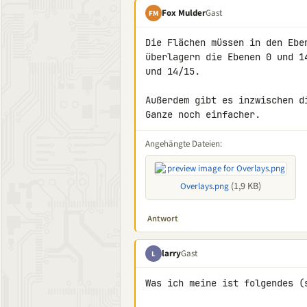
Fox Mulder
Gast
FM
Die Flächen müssen in den Ebe
überlagern die Ebenen 0 und 1
und 14/15.

Außerdem gibt es inzwischen d
Ganze noch einfacher.
Angehängte Dateien:
(1,9 KB)
Overlays.png
Antwort
larry
Gast
L
Was ich meine ist folgendes (s