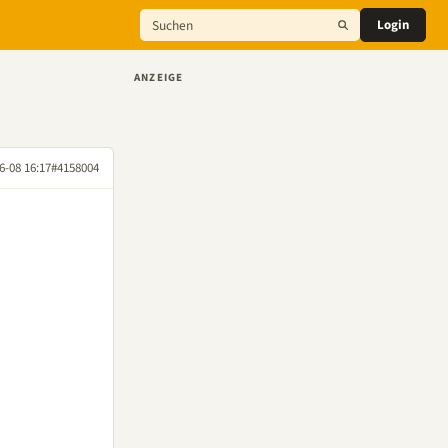
Login
ANZEIGE
6-08 16:17
#4158004