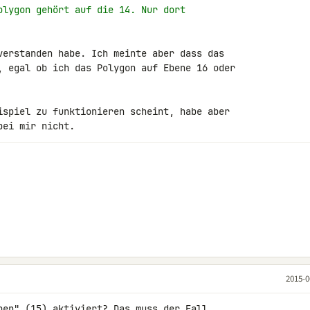
olygon gehört auf die 14. Nur dort
verstanden habe. Ich meinte aber dass das 

, egal ob ich das Polygon auf Ebene 16 oder 

ispiel zu funktionieren scheint, habe aber 

bei mir nicht.
2015-0
ben" (15) aktiviert? Das muss der Fall 
