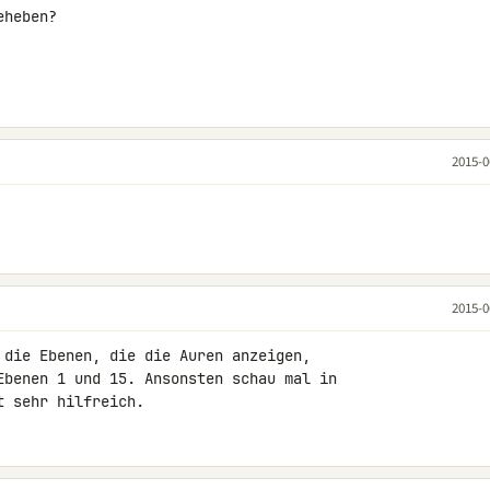
heben?

2015-0
2015-0
 die Ebenen, die die Auren anzeigen, 

Ebenen 1 und 15. Ansonsten schau mal in 

t sehr hilfreich.