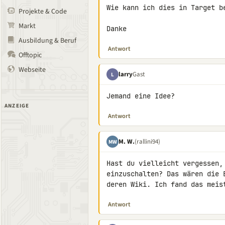
Wie kann ich dies in Target be
Projekte & Code
Markt
Danke
Ausbildung & Beruf
Antwort
Offtopic
Webseite
larry
Gast
L
Jemand eine Idee?
ANZEIGE
Antwort
M. W.
(rallini94)
MW
Hast du vielleicht vergessen,
einzuschalten? Das wären die 
deren Wiki. Ich fand das meis
Antwort