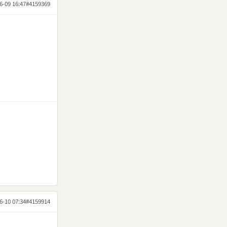
6-09 16:47
#4159369
6-10 07:34
#4159914