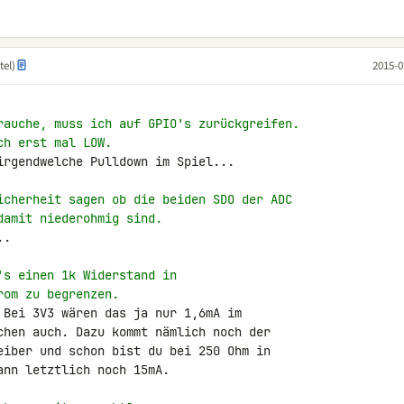
tel)
2015-0
rauche, muss ich auf GPIO's zurückgreifen.
ch erst mal LOW.
irgendwelche Pulldown im Spiel...

icherheit sagen ob die beiden SDO der ADC
damit niederohmig sind.
.

's einen 1k Widerstand in
rom zu begrenzen.
 Bei 3V3 wären das ja nur 1,6mA im 

chen auch. Dazu kommt nämlich noch der 

eiber und schon bist du bei 250 Ohm in 

nn letztlich noch 15mA.
