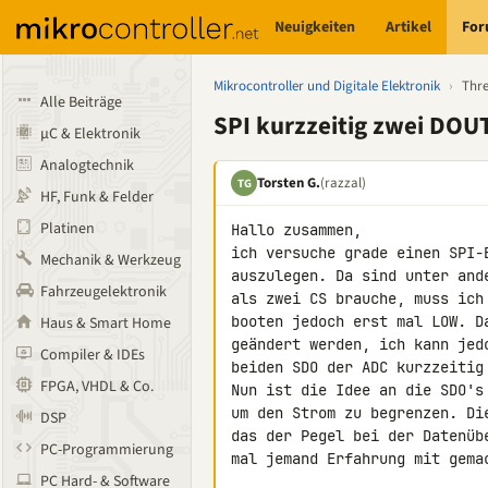
Neuigkeiten
Artikel
Fo
Mikrocontroller und Digitale Elektronik
›
Thr
Alle Beiträge
SPI kurzzeitig zwei DOUT
µC & Elektronik
Analogtechnik
Torsten G.
(razzal)
TG
HF, Funk & Felder
Platinen
Hallo zusammen,

ich versuche grade einen SPI-
Mechanik & Werkzeug
auszulegen. Da sind unter and
Fahrzeugelektronik
als zwei CS brauche, muss ich
booten jedoch erst mal LOW. D
Haus & Smart Home
geändert werden, ich kann jed
Compiler & IDEs
beiden SDO der ADC kurzzeitig
FPGA, VHDL & Co.
Nun ist die Idee an die SDO's
um den Strom zu begrenzen. Di
DSP
das der Pegel bei der Datenüb
PC-Programmierung
mal jemand Erfahrung mit gemac
PC Hard- & Software