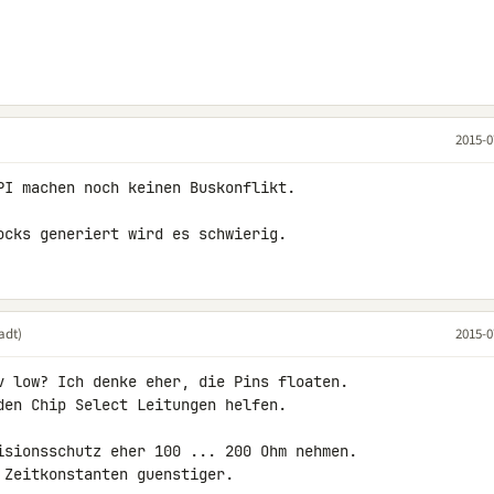
2015-0
PI machen noch keinen Buskonflikt.

ocks generiert wird es schwierig.
adt)
2015-0
v low? Ich denke eher, die Pins floaten. 

den Chip Select Leitungen helfen.

isionsschutz eher 100 ... 200 Ohm nehmen. 

 Zeitkonstanten guenstiger.