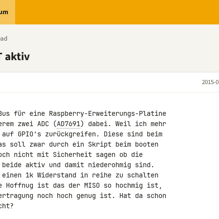
rum
ead
 aktiv
2015-0
Bus für eine Raspberry-Erweiterungs-Platine 

erem zwei ADC (
AD7691
) dabei. Weil ich mehr 

 auf GPIO's zurückgreifen. Diese sind beim 

as soll zwar durch ein Skript beim booten 

och nicht mit Sicherheit sagen ob die 

 beide aktiv und damit niederohmig sind. 

 einen 1k Widerstand in reihe zu schalten 

e Hoffnug ist das der MISO so hochmig ist, 

ertragung noch hoch genug ist. Hat da schon 

ht?
