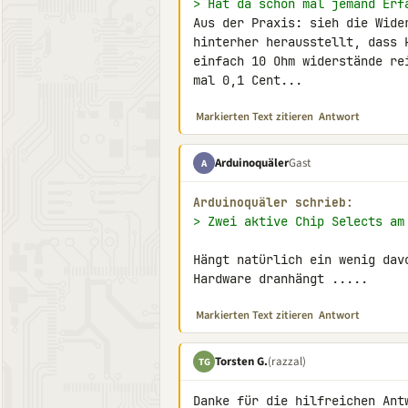
> Hat da schon mal jemand Erf
Aus der Praxis: sieh die Wide
hinterher herausstellt, dass 
einfach 10 Ohm widerstände re
mal 0,1 Cent...
Markierten Text zitieren
Antwort
Arduinoquäler
Gast
A
Arduinoquäler schrieb:
> Zwei aktive Chip Selects am
Hängt natürlich ein wenig davo
Hardware dranhängt .....
Markierten Text zitieren
Antwort
Torsten G.
(razzal)
TG
Danke für die hilfreichen Ant