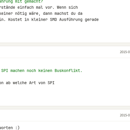
ahrung mit gemacht?
rstände einfach mal vor. Wenn sich 

keiner nötig wäre, dann machst du da 

in. Kostet in kleiner SMD Ausführung gerade 

2015-0
 SPI machen noch keinen Buskonflikt.
n ab welche Art von SPI

2015-0
worten :)