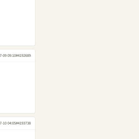
7-09 09:10
#4192689
7-10 04:05
#4193738