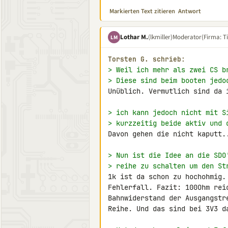
Markierten Text zitieren
Antwort
Lothar M.
(lkmiller)
Moderator
(Firma: Ti
LM
Torsten G. schrieb:
> Weil ich mehr als zwei CS b
> Diese sind beim booten jedo
Unüblich. Vermutlich sind da 
> ich kann jedoch nicht mit S
> kurzzeitig beide aktiv und 
Davon gehen die nicht kaputt..
> Nun ist die Idee an die SDO
> reihe zu schalten um den St
1k ist da schon zu hochohmig.
Fehlerfall. Fazit: 100Ohm rei
Bahnwiderstand der Ausgangstr
Reihe. Und das sind bei 3V3 da