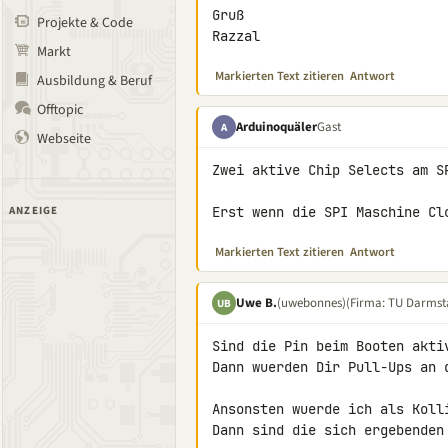
Gruß

Projekte & Code
Razzal
Markt
Markierten Text zitieren
Antwort
Ausbildung & Beruf
Offtopic
Arduinoquäler
Gast
A
Webseite
Zwei aktive Chip Selects am S
ANZEIGE
Erst wenn die SPI Maschine Cl
Markierten Text zitieren
Antwort
Uwe B.
(uwebonnes)
(Firma: TU Darmst
UB
Sind die Pin beim Booten akti
Dann wuerden Dir Pull-Ups an 
Ansonsten wuerde ich als Koll
Dann sind die sich ergebenden