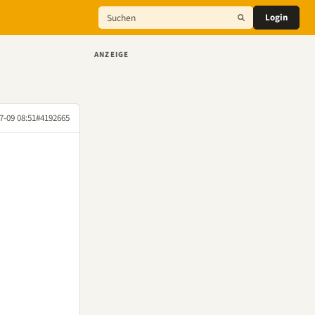
Login
ANZEIGE
7-09 08:51
#4192665