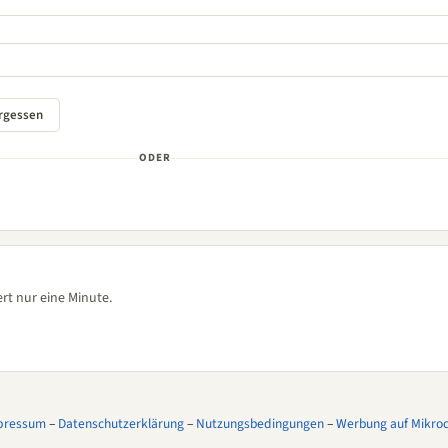
ODER
rt nur eine Minute.
pressum
–
Datenschutzerklärung
–
Nutzungsbedingungen
–
Werbung auf Mikroco