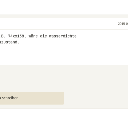
2015-0
.B. 74xx138, wäre die wasserdichte 

zustand.

u schreiben.