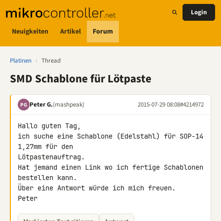
Login
Neuigkeiten
Artikel
Forum
Platinen
›
Thread
SMD Schablone für Lötpaste
Peter G.
(mashpeak)
2015-07-29 08:08
#4214972
PG
Hallo guten Tag,

ich suche eine Schablone (Edelstahl) für SOP-14 
1,27mm für den 

Lötpastenauftrag.

Hat jemand einen Link wo ich fertige Schablonen 
bestellen kann.

Über eine Antwort würde ich mich freuen.

Peter