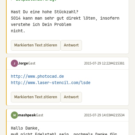
Hast Du eine hohe Stückzahl?

SO14 kann man sehr gut direkt löten, insofern 
verstehe ich Dein Problem 

nicht.
Markierten Text zitieren
Antwort
Jorge
Gast
2015-07-29 12:22
#4215381
J
http://www.photocad.de
http://www.laser-stencil.com/lsde
Markierten Text zitieren
Antwort
mashpeak
Gast
2015-07-29 14:03
#4215534
M
Hallo Danke,

muß nicht Edelstahl sein, nochmals Danke für 