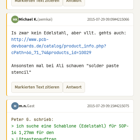
Markierten Text zitieren
Antwort
Michael K.
(aemkai)
2015-07-29 09:09
#4215066
MK
http://www.pcb-
devboards.de/catalog/product_info.php?
cPath=66_71_74&products_id=10029
Ansonsten mal bei Ali schauen "solder paste 
stencil"
Markierten Text zitieren
Antwort
m.n.
Gast
2015-07-29 09:15
#4215075
M
Peter G. schrieb:
> ich suche eine Schablone (Edelstahl) für SOP-
14 1,27mm für den
> Lötpastenauftrag.