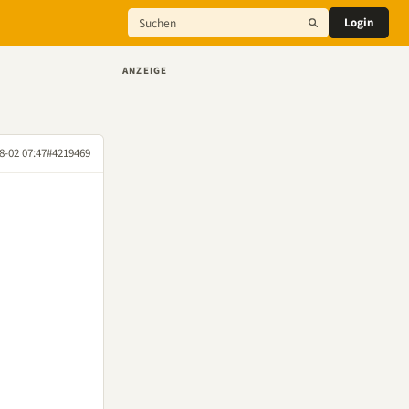
Login
ANZEIGE
8-02 07:47
#4219469