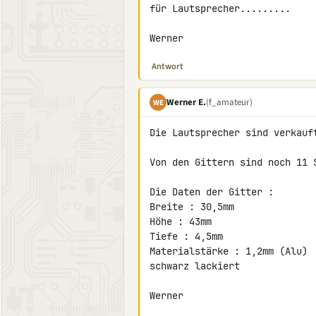
für Lautsprecher.........

Werner
Antwort
Werner E.
(f_amateur)
WE
Die Lautsprecher sind verkauft
Von den Gittern sind noch 11 S
Die Daten der Gitter :

Breite : 30,5mm

Höhe : 43mm

Tiefe : 4,5mm

Materialstärke : 1,2mm (Alu)

schwarz lackiert

Werner