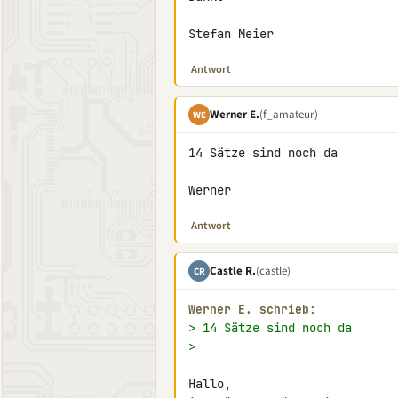
Stefan Meier
Antwort
Werner E.
(f_amateur)
WE
14 Sätze sind noch da

Werner
Antwort
Castle R.
(castle)
CR
Werner E. schrieb:
> 14 Sätze sind noch da
>
Hallo,
