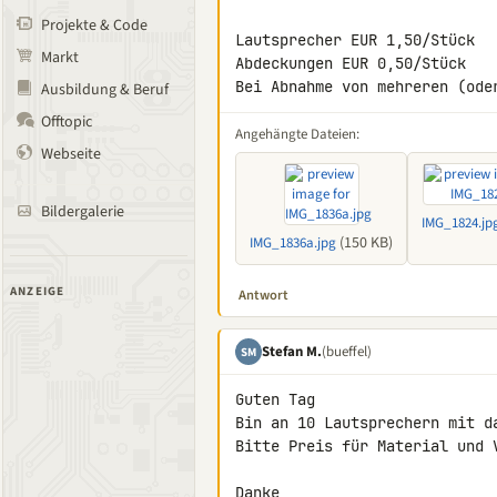
Projekte & Code
Lautsprecher EUR 1,50/Stück

Markt
Abdeckungen EUR 0,50/Stück

Bei Abnahme von mehreren (ode
Ausbildung & Beruf
Offtopic
Angehängte Dateien:
Webseite
Bildergalerie
IMG_1824.jp
(150 KB)
IMG_1836a.jpg
ANZEIGE
Antwort
Stefan M.
(bueffel)
SM
Guten Tag

Bin an 10 Lautsprechern mit d
Bitte Preis für Material und 
Danke
