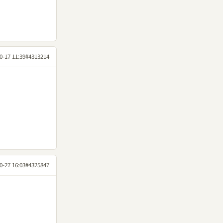
0-17 11:39
#4313214
0-27 16:03
#4325847