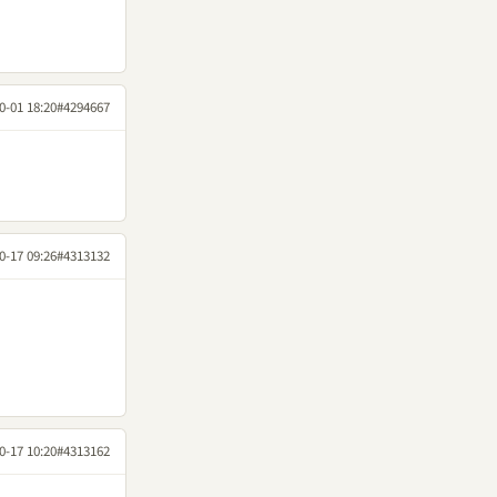
0-01 18:20
#4294667
0-17 09:26
#4313132
0-17 10:20
#4313162