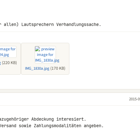
r allen) Lautsprechern Verhandlungssache.
(220 KB)
g
(170 KB)
IMG_1830a.jpg
2015-0
azugehöriger Abdeckung interesiert.

Versand sowie Zahlungsmodalitäten angeben.
