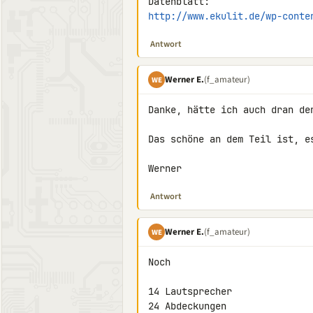
http://www.ekulit.de/wp-conte
Antwort
Werner E.
(f_amateur)
WE
Danke, hätte ich auch dran den
Das schöne an dem Teil ist, e
Werner
Antwort
Werner E.
(f_amateur)
WE
Noch

14 Lautsprecher

24 Abdeckungen
