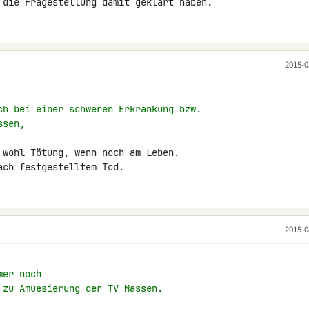
 die Fragestellung damit geklärt haben.
2015-0
ch bei einer schweren Erkrankung bzw.
ssen,
 wohl Tötung, wenn noch am Leben.

ach festgestelltem Tod.
2015-0
mer noch
 zu Amuesierung der TV Massen.