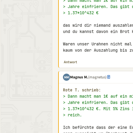
> Dann macht man 1€ auf ein m
> Jahre einfrieren. Das gibt 
> 1.37*10^432 €
das wird dir niemand auszahle
und du kannst davon ein Brot k
Waren unser Urahnen nicht mal
kaum von der Auszahlung bis z
Antwort
Magnus M.
(magnetus)
MM
Rote T. schrieb:
> Dann macht man 1€ auf ein m
> Jahre einfrieren. Das gibt 
> 1.37*10^432 €. Mit 5% Zins 
> reich.
Ich befürchte dass der eine E