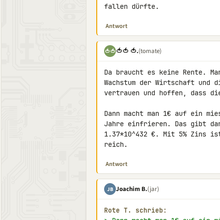
fallen dürfte.
Antwort
🍅🍅 🍅.
(tomate)
🍅🍅
Da braucht es keine Rente. Ma
Wachstum der Wirtschaft und d
vertrauen und hoffen, dass di
Dann macht man 1€ auf ein mie
Jahre einfrieren. Das gibt da
1.37*10^432 €. Mit 5% Zins is
reich.
Antwort
Joachim B.
(jar)
JB
Rote T. schrieb: