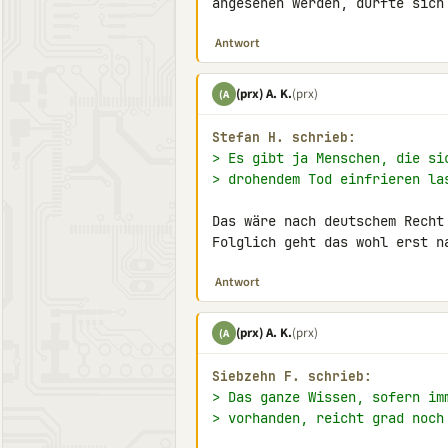
angesehen werden, dürfte sich
Antwort
(prx) A. K.
(prx)
(A
Stefan H. schrieb:
> Es gibt ja Menschen, die si
> drohendem Tod einfrieren la
Das wäre nach deutschem Recht
Folglich geht das wohl erst n
Antwort
(prx) A. K.
(prx)
(A
Siebzehn F. schrieb:
> Das ganze Wissen, sofern im
> vorhanden, reicht grad noch