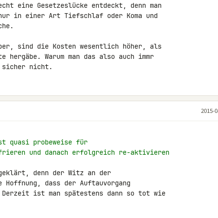
echt eine Gesetzeslücke entdeckt, denn man 

nur in einer Art Tiefschlaf oder Koma und 

he.

ber, sind die Kosten wesentlich höher, als 

te hergäbe. Warum man das also auch immr 

 sicher nicht.
2015-0
st quasi probeweise für
frieren und danach erfolgreich re-aktivieren
eklärt, denn der Witz an der 

e Hoffnung, dass der Auftauvorgang 

 Derzeit ist man spätestens dann so tot wie 
