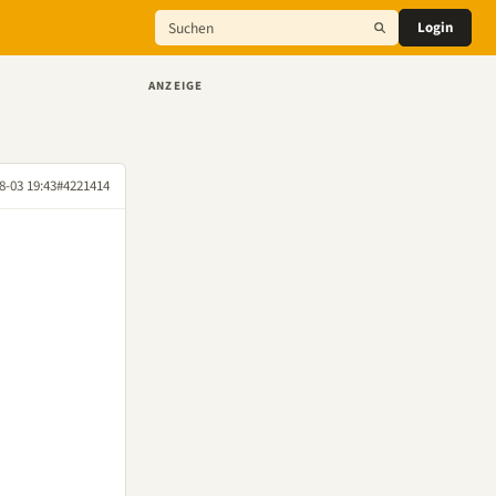
Login
ANZEIGE
8-03 19:43
#4221414