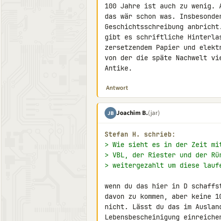
100 Jahre ist auch zu wenig. 
das wär schon was. Insbesonde
Geschichtsschreibung anbricht
gibt es schriftliche Hinterla
zersetzendem Papier und elekt
von der die späte Nachwelt vi
Antike.
Antwort
Joachim B.
(jar)
JB
Stefan H. schrieb:
> Wie sieht es in der Zeit mi
> VBL, der Riester und der Rü
> weitergezahlt um diese lauf
wenn du das hier in D schaffs
davon zu kommen, aber keine 1
nicht. Lässt du das im Auslan
Lebensbescheinigung einreiche