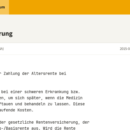
rum
rung
sh)
2015-0
 Zahlung der Altersrente bei 

 bei einer schweren Erkrankung bzw. 

en, um sich später, wenn die Medizin 

ftauen und behandeln zu lassen. Diese 

ufende Kosten.

der gesetzliche Rentenversicherung, der 

p-/Basisrente aus. Wird die Rente 
