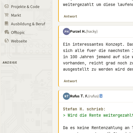
weitergezahlt um diese laufen
Projekte & Code
Markt
Antwort
Ausbildung & Beruf
Purzel H.
(hacky)
PH
Offtopic
Webseite
Ein interessantes Konzept. Da
sich alle fuer die naechsten 
in 100 Jahren jemand auf sie 
ANZEIGE
vorhanden, reicht grad noch z
ausgestellt zu werden wird de
Antwort
Rufus Τ. F.
(rufus)
RΤ
Stefan H. schrieb:
> Wird die Rente weitergezahl
Da es keine Rentenzahlung an 