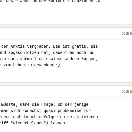
as erste Jahr im der Kühlbox finanzieren zu 

2015-0
 der Arktis vergraben. Das ist gratis. Bis 

and abgeschmolzen hat, dauert es noch ne 

ute dann vermutlich sowieso andere Sorgen, 

r zum Leben zu erwecken :)
2015-0
 müsste, wäre die Frage, ob der jenige 

 man sich zunächst quasi probeweise für 

ieren und danach erfolgreich re-aktivieren 

iff "wiederbeleben") lassen.
