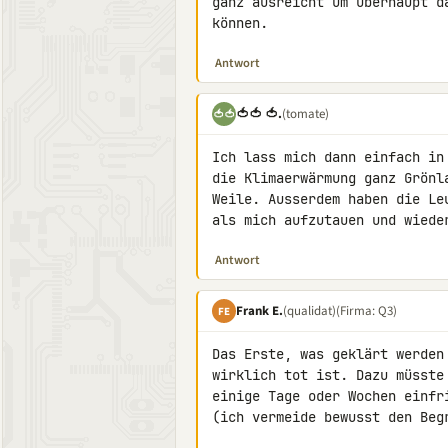
ganz ausreicht um überhaupt d
können.
Antwort
🍅🍅 🍅.
(tomate)
🍅🍅
Ich lass mich dann einfach in
die Klimaerwärmung ganz Grönl
Weile. Ausserdem haben die Le
als mich aufzutauen und wiede
Antwort
Frank E.
(qualidat)
(Firma: Q3)
FE
Das Erste, was geklärt werden
wirklich tot ist. Dazu müsste
einige Tage oder Wochen einfr
(ich vermeide bewusst den Begr