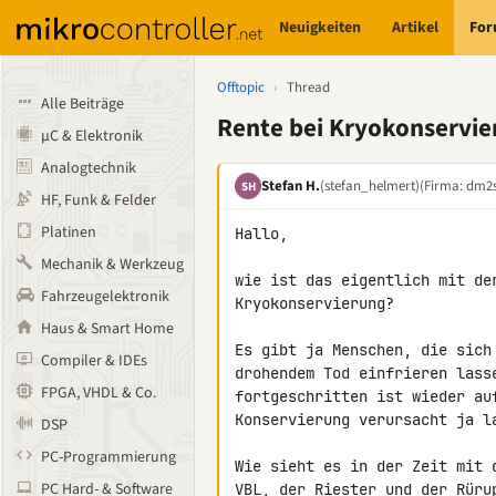
Neuigkeiten
Artikel
Fo
Offtopic
›
Thread
Alle Beiträge
Rente bei Kryokonservie
µC & Elektronik
Analogtechnik
Stefan H.
(stefan_helmert)
(Firma: dm2
SH
HF, Funk & Felder
Platinen
Hallo,

Mechanik & Werkzeug
wie ist das eigentlich mit der
Fahrzeugelektronik
Kryokonservierung?

Haus & Smart Home
Es gibt ja Menschen, die sich
Compiler & IDEs
drohendem Tod einfrieren lass
FPGA, VHDL & Co.
fortgeschritten ist wieder au
Konservierung verursacht ja la
DSP
PC-Programmierung
Wie sieht es in der Zeit mit 
PC Hard- & Software
VBL, der Riester und der Rüru