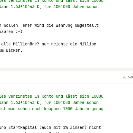
ies verzinstes 1% Konto und lässt sich 10000
dann 1.63*10^43 €, für 100'000 Jahre schon
n wollen, eher wird die Währung umgestellt 

aufen :-)

 alle Millionäre? nur reichte die Million 

um Bäcker.
2015-0
ies verzinstes 1% Konto und lässt sich 10000
dann 1.63*10^43 €, für 100'000 Jahre schon
ist man schon nach knappen 1000 Jahren genug
uro Startkapital (auch mit 1% Zinsen) nicht 
