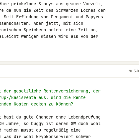
Aber prickelnde Storys aus grauer Vorzeit, 

re da nun die Zeit des Schwarzen Loches der 

. Seit Erfindung von Pergament und Papyrus 

ssenschaften. Aber jetzt, mit sich 

ronischen Speichern bricht eine Zeit an, 

elleicht weniger wissen wird als von der 

2015-0
t der gesetzliche Rentenversicherung, der
rup-/Basisrente aus. Wird die Rente
enden Kosten decken zu können?
t hast du gute Chancen ohne Lebendprüfung 

00 Jahre, so buggy ist deren SW doch wohl 

d machen musst du regelmäßig eine 

n was dir wohl kryokonserviert schwer 
