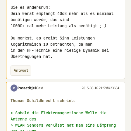
Sie es andersrum:

Dein Gerät empfängt 40dB mehr als es minimal 
benötigen würde, das sind 

10000x mal mehr Leistung als benötigt ;-)

Du merkst, es ergibt Sinn Leistungen 
logarithmisch zu betrachten, da man 

in der HF-Technik eine riesige Dynamik bei 
Übertragungen hat.
Antwort
Possetitjel
Gast
2015-08-16 21:59
#4236641
P
Thomas Schildknecht schrieb:
> Sobald die Elektromagnetische Welle die 
Antenne des
> WLAN Senders verlässt hat man eine Dämpfung 