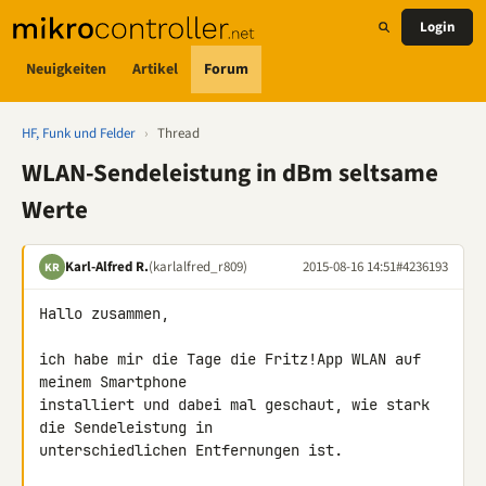
Login
Neuigkeiten
Artikel
Forum
HF, Funk und Felder
›
Thread
WLAN-Sendeleistung in dBm seltsame
Werte
Karl-Alfred R.
(karlalfred_r809)
2015-08-16 14:51
#4236193
KR
Hallo zusammen,

ich habe mir die Tage die Fritz!App WLAN auf 
meinem Smartphone 

installiert und dabei mal geschaut, wie stark 
die Sendeleistung in 

unterschiedlichen Entfernungen ist.
