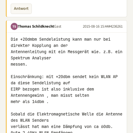
Antwort
Thomas Schildknecht
Gast
2015-08-16 15:44
#4236261
TS
Die +20dmbm Sendeleistung kann man nur bei 
direkter Kopplung an der 

Antennenleitung mit ein Messgerät wie. z.B. ein 
Spektrum Analyser 

messen.

Einschränkung: mit +20dbm sendet kein WLAN AP 
da diese Sendelistung auf 

EIRP bezogen ist also inklusive dem 
Antennengewinn , man misst selten 

mehr als 14dbm .

Sobald die Elektromagnetische Welle die Antenne 
des WLAN Senders 

verlässt hat man eine Dämpfung von ca 60db. 
Gute 2.4GHz WLAN Empfänger 
