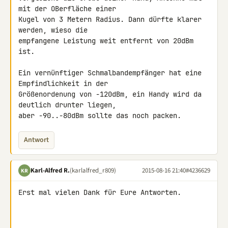
mit der OBerfläche einer 

Kugel von 3 Metern Radius. Dann dürfte klarer 
werden, wieso die 

empfangene Leistung weit entfernt von 20dBm 
ist.

Ein vernünftiger Schmalbandempfänger hat eine 
Empfindlichkeit in der 

Größenordenung von -120dBm, ein Handy wird da 
deutlich drunter liegen, 

aber -90..-80dBm sollte das noch packen.
Antwort
Karl-Alfred R.
(karlalfred_r809)
2015-08-16 21:40
#4236629
KR
Erst mal vielen Dank für Eure Antworten.
