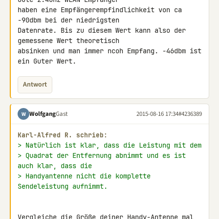
haben eine Empfängerempfindlichkeit von ca 
-90dbm bei der niedrigsten 

Datenrate. Bis zu diesem Wert kann also der 
gemessene Wert theoretisch 

absinken und man immer ncoh Empfang. -46dbm ist 
ein Guter Wert.
Antwort
Wolfgang
Gast
2015-08-16 17:34
#4236389
W
Karl-Alfred R. schrieb:
> Natürlich ist klar, dass die Leistung mit dem
> Quadrat der Entfernung abnimmt und es ist 
auch klar, dass die
> Handyantenne nicht die komplette 
Sendeleistung aufnimmt.
Vergleiche die Größe deiner Handy-Antenne mal 