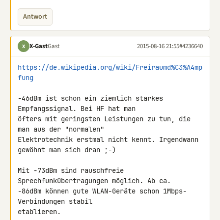
Antwort
X-Gast
Gast
2015-08-16 21:55
#4236640
X
https://de.wikipedia.org/wiki/Freiraumd%C3%A4mp
fung
-46dBm ist schon ein ziemlich starkes 
Empfangssignal. Bei HF hat man 

öfters mit geringsten Leistungen zu tun, die 
man aus der "normalen" 

Elektrotechnik erstmal nicht kennt. Irgendwann 
gewöhnt man sich dran ;-)

Mit -73dBm sind rauschfreie 
Sprechfunkübertragungen möglich. Ab ca. 

-86dBm können gute WLAN-Geräte schon 1Mbps-
Verbindungen stabil 

etablieren.
