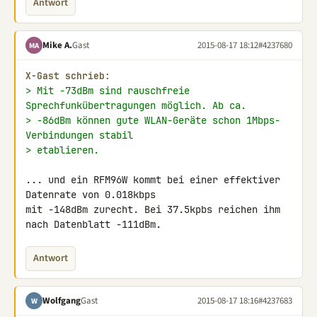
Antwort
Mike A.
Gast
2015-08-17 18:12
#4237680
MA
X-Gast schrieb:
> Mit -73dBm sind rauschfreie 
Sprechfunkübertragungen möglich. Ab ca.
> -86dBm können gute WLAN-Geräte schon 1Mbps-
Verbindungen stabil
> etablieren.
... und ein RFM96W kommt bei einer effektiver 
Datenrate von 0.018kbps 

mit -148dBm zurecht. Bei 37.5kpbs reichen ihm 
nach Datenblatt -111dBm.
Antwort
Wolfgang
Gast
2015-08-17 18:16
#4237683
W