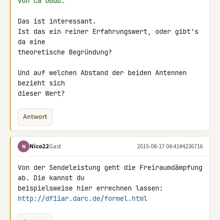
von ca 60db.
Das ist interessant.

Ist das ein reiner Erfahrungswert, oder gibt's 
da eine

theoretische Begründung?

Und auf welchen Abstand der beiden Antennen 
bezieht sich

dieser Wert?
Antwort
Nico22
Gast
2015-08-17 04:41
#4236716
N
Von der Sendeleistung geht die Freiraumdämpfung 
ab. Die kannst du 

http://df1iar.darc.de/formel.html