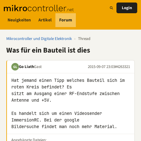
Login
Neuigkeiten
Artikel
Forum
Mikrocontroller und Digitale Elektronik
›
Thread
Was für ein Bauteil ist dies
Go Liath
Gast
2015-09-07 23:03
#4263321
GL
Hat jemand einen Tipp welches Bauteil sich im 
roten Kreis befindet? Es 

sitzt am Ausgang einer RF-Endstufe zwischen 
Antenne und +5V.

Es handelt sich um einen Videosender 
ImmersionRC. Bei der google 

Bildersuche findet man noch mehr Material.
Angehängte Dateien: