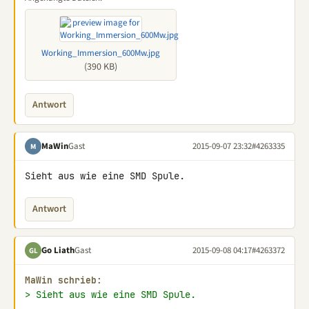
Working_Immersion_600Mw.jpg
(390 KB)
Antwort
MaWin
Gast
2015-09-07 23:32
#4263335
M
Sieht aus wie eine SMD Spule.
Antwort
Go Liath
Gast
2015-09-08 04:17
#4263372
GL
MaWin schrieb:
> Sieht aus wie eine SMD Spule.