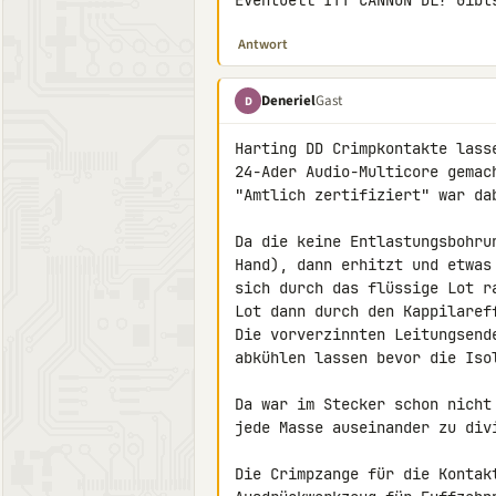
Eventuell ITT CANNON DL? Gibt
Antwort
Deneriel
Gast
D
Harting DD Crimpkontakte lass
24-Ader Audio-Multicore gemac
"Amtlich zertifiziert" war dab
Da die keine Entlastungsbohru
Hand), dann erhitzt und etwas
sich durch das flüssige Lot r
Lot dann durch den Kappilareff
Die vorverzinnten Leitungsend
abkühlen lassen bevor die Isol
Da war im Stecker schon nicht
jede Masse auseinander zu div
Die Crimpzange für die Kontak