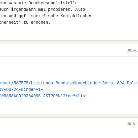
auch irgendwann mal probieren. Also 

len und ggf. spezifische Kontaktlöcher 

cherheit" zu erhöhen.
2015-1
oduct/567575/Leistungs-Rundsteckverbinder-Serie-694-Pole
37-00-24-Binder-1-
C05658ACD203B409B.ASTPCEN12?ref=list
2015-1