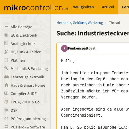
Neuigkeiten
Artikel
Fo
Mechanik, Gehäuse, Werkzeug
›
Thread
Alle Beiträge
Suche: Industriesteckver
µC & Elektronik
Analogtechnik
Funkenspalt
Gast
F
HF, Funk & Felder
Platinen
Hallo,

Mechanik & Werkzeug
ich benötige ein paar Industr
Fahrzeugelektronik
Harting in den Kopf, aber das
noch ausreichen ist mir aber 
Haus & Smart Home
Zusätzlich möchte ich für das
Compiler & IDEs
Vermögen kaufen.

FPGA, VHDL & Co.
Aber irgendwie sind da alle S
DSP
überdimensioniert.

PC-Programmierung
PC Hard- & Software
Han D, 25 polig Baugröße 16A: