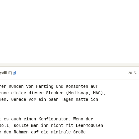
till IT)
2015-1
rer Kunden von Harting und Konsorten auf 

enne einige dieser Stecker (Medisnap, MAC), 

ken. Gerade vor ein paar Tagen hatte ich 

t es auch einen Konfigurator. Wenn der 

soll, sollte man ihn nicht mit Leermodulen 

h den Rahmen auf die minimale Größe 
