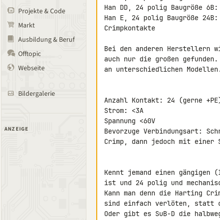
Han DD, 24 polig Baugröße 6B:
Projekte & Code
Han E, 24 polig Baugröße 24B:
Markt
Crimpkontakte

Ausbildung & Beruf
Bei den anderen Herstellern w
Offtopic
auch nur die großen gefunden.
Webseite
an unterschiedlichen Modellen.
Bildergalerie
Anzahl Kontakt: 24 (gerne +PE)
Strom: <3A

Spannung <60V

ANZEIGE
Bevorzuge Verbindungsart: Sch
Crimp, dann jedoch mit einer 
Kennt jemand einen gängigen (
ist und 24 polig und mechanisc
Kann man denn die Harting Cri
sind einfach verlöten, statt c
Oder gibt es SuB-D die halbwe