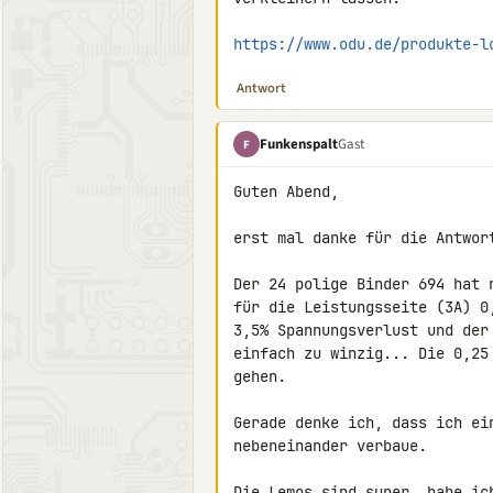
https://www.odu.de/produkte-l
Antwort
Funkenspalt
Gast
F
Guten Abend,

erst mal danke für die Antwort
Der 24 polige Binder 694 hat 
für die Leistungsseite (3A) 0
3,5% Spannungsverlust und der
einfach zu winzig... Die 0,25
gehen.

Gerade denke ich, dass ich ei
nebeneinander verbaue.

Die Lemos sind super, habe ich