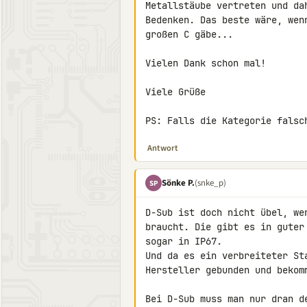
Metallstäube vertreten und da
Bedenken. Das beste wäre, wen
großen C gäbe...

Vielen Dank schon mal!

Viele Grüße

PS: Falls die Kategorie falsc
Antwort
Sönke P.
(snke_p)
SP
D-Sub ist doch nicht übel, we
braucht. Die gibt es in guter
sogar in IP67.

Und da es ein verbreiteter St
Hersteller gebunden und bekom
Bei D-Sub muss man nur dran d