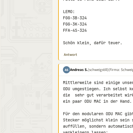
LEMO:

FGG-3B-324

FGG-3K-324

FFA-4S-324

Schön klein, dafür teuer.
Antwort
Andreas S.
(schweigstill)
(Firma: Schweigs
AS
Mittlerweile sind einige unse
ODU umgestiegen. Ich selbst k
die  sehr gut verarbeitet wir
ein paar ODU MAC in der Hand.

Für den modularen ODU MAC gib
Stecker möglichst klein sein 
auffüllen, sondern automatisc
verkleinern lassen:
