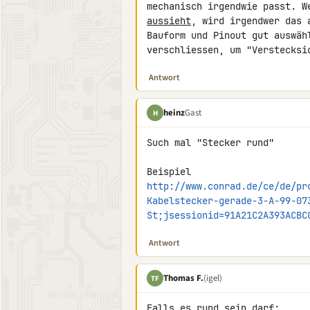
aussieht
, wird irgendwer das 
Bauform und Pinout gut auswäh
verschliessen, um "Verstecksi
Antwort
heinz
Gast
H
Such mal "Stecker rund"

http://www.conrad.de/ce/de/pr
Kabelstecker-gerade-3-A-99-07
St;jsessionid=91A21C2A393ACBC
Antwort
Thomas F.
(igel)
TF
Falls es rund sein darf:
