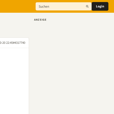
Login
ANZEIGE
0-20 22:45
#4317740