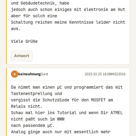
und Gebäudetechnik, habe 

jedoch auch schon einiges mit elektronik am Hut 
aber für solch eine 

Schaltung reichen meine Kenntnisse leider nicht 
aus.

Viele Grüße
Antwort
keineahnung
Gast
2015-10-25 18:08
#4323516
K
Da nimmt man einen µC und programmiert das mit 
Tastenentprellung und 

vergisst die Schutzdiode für den MOSFET am 
Relais nicht.

Schau mal hier ins Tutorial und wenn Dir ATMEL 
nicht paßt such im WWW 

nach passendem µC.

Analog ginge auch nur mit wesentlich mehr 