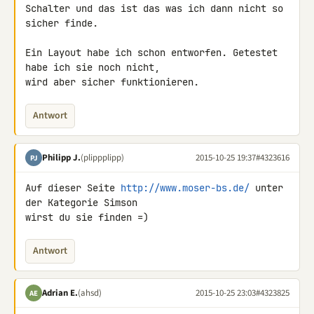
Schalter und das ist das was ich dann nicht so 
sicher finde.

Ein Layout habe ich schon entworfen. Getestet 
habe ich sie noch nicht, 

wird aber sicher funktionieren.
Antwort
Philipp J.
(plippplipp)
2015-10-25 19:37
#4323616
PJ
Auf dieser Seite 
http://www.moser-bs.de/
 unter 
der Kategorie Simson 

wirst du sie finden =)
Antwort
Adrian E.
(ahsd)
2015-10-25 23:03
#4323825
AE