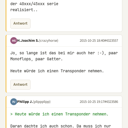
der 40xxx/45xxx serie 

realisiert..
Antwort
H.Joachim S.
(crazyhorse)
2015-10-25 18:40
#4323557
HS
Jo, so lange ist das bei mir auch her :-), paar 
Monoflops, paar Gatter.

Heute würde ich einen Transponder nehmen.
Antwort
Philipp J.
(plippplipp)
2015-10-25 19:17
#4323586
PJ
> Heute würde ich einen Transponder nehmen.
Daran dachte ich auch schon. Da muss ich nur 