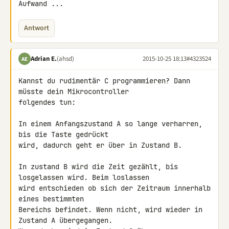
Aufwand ...
Antwort
Adrian E.
(ahsd)
2015-10-25 18:13
#4323524
AE
Kannst du rudimentär C programmieren? Dann 
müsste dein Mikrocontroller 

folgendes tun:

In einem Anfangszustand A so lange verharren, 
bis die Taste gedrückt 

wird, dadurch geht er über in Zustand B.

In zustand B wird die Zeit gezählt, bis 
losgelassen wird. Beim loslassen 

wird entschieden ob sich der Zeitraum innerhalb 
eines bestimmten 

Bereichs befindet. Wenn nicht, wird wieder in 
Zustand A übergegangen. 
