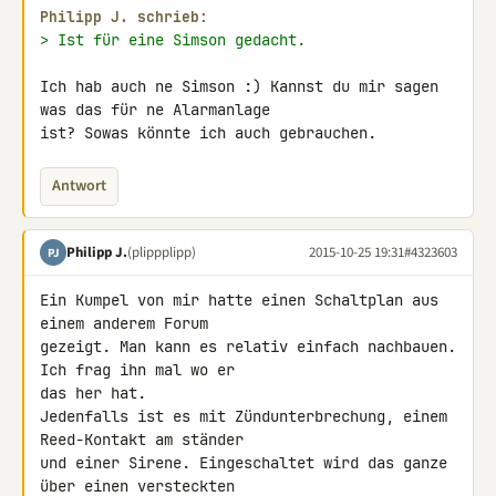
Philipp J. schrieb:
> Ist für eine Simson gedacht.
Ich hab auch ne Simson :) Kannst du mir sagen 
was das für ne Alarmanlage 

ist? Sowas könnte ich auch gebrauchen.
Antwort
Philipp J.
(plippplipp)
2015-10-25 19:31
#4323603
PJ
Ein Kumpel von mir hatte einen Schaltplan aus 
einem anderem Forum 

gezeigt. Man kann es relativ einfach nachbauen. 
Ich frag ihn mal wo er 

das her hat.

Jedenfalls ist es mit Zündunterbrechung, einem 
Reed-Kontakt am ständer 

und einer Sirene. Eingeschaltet wird das ganze 
über einen versteckten 
