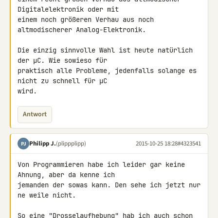
Digitalelektronik oder mit 

einem noch größeren Verhau aus noch 
altmodischerer Analog-Elektronik.

Die einzig sinnvolle Wahl ist heute natürlich 
der µC. Wie sowieso für 

praktisch alle Probleme, jedenfalls solange es 
nicht zu schnell für µC 

wird.
Antwort
Philipp J.
(plippplipp)
2015-10-25 18:28
#4323541
PJ
Von Programmieren habe ich leider gar keine 
Ahnung, aber da kenne ich 

jemanden der sowas kann. Den sehe ich jetzt nur 
ne weile nicht.

So eine "Drosselaufhebung" hab ich auch schon 