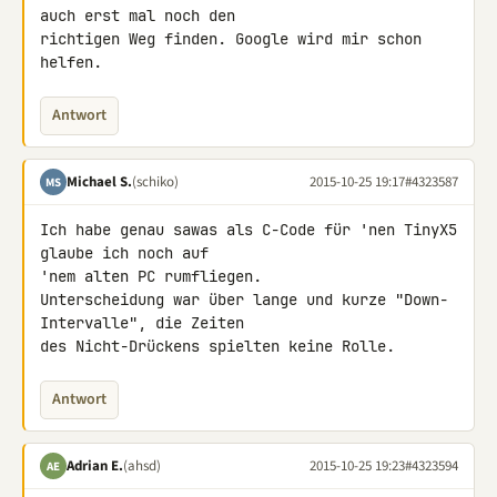
auch erst mal noch den 

richtigen Weg finden. Google wird mir schon 
helfen.
Antwort
Michael S.
(schiko)
2015-10-25 19:17
#4323587
MS
Ich habe genau sawas als C-Code für 'nen TinyX5 
glaube ich noch auf

'nem alten PC rumfliegen.

Unterscheidung war über lange und kurze "Down-
Intervalle", die Zeiten 

des Nicht-Drückens spielten keine Rolle.
Antwort
Adrian E.
(ahsd)
2015-10-25 19:23
#4323594
AE