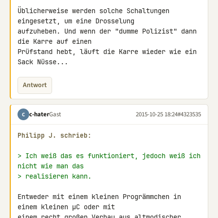
Üblicherweise werden solche Schaltungen 
eingesetzt, um eine Drosselung 

aufzuheben. Und wenn der "dumme Polizist" dann 
die Karre auf einen 

Prüfstand hebt, läuft die Karre wieder wie ein 
Sack Nüsse...
Antwort
c-hater
Gast
2015-10-25 18:24
#4323535
C
Philipp J. schrieb:
> Ich weiß das es funktioniert, jedoch weiß ich 
nicht wie man das
> realisieren kann.
Entweder mit einem kleinen Progrämmchen in 
einem kleinen µC oder mit 

einem recht großen Verhau aus altmodischer 