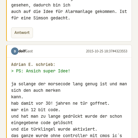
gesehen, dadurch bin ich 

auch auf die Idee für Alarmanlage gekommen. Ist 
für eine Simson gedacht.
Antwort
dolf
Gast
2015-10-25 18:37
#4323553
D
Adrian E. schrieb:
> PS: Ansich super Idee!
ja solange der morsecode lang genug ist und man 
sich den auch merken 

kann.

hab damit vor 30! jahren ne tür goffnet.

war ein 12 bit code.

und hat man zu lange gedrückt wurde der schon 
eingegebene code gelöscht 

und die türklingel wurde aktiviert.

das ganze wurde ohne controller mit cmos ic´s 