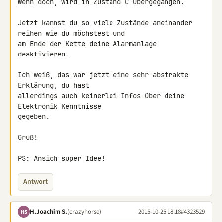
Wenn doch, wird in Zustand C übergegangen.

Jetzt kannst du so viele Zustände aneinander 
reihen wie du möchstest und 

am Ende der Kette deine Alarmanlage 
deaktivieren.

Ich weiß, das war jetzt eine sehr abstrakte 
Erklärung, du hast 

allerdings auch keinerlei Infos über deine 
Elektronik Kenntnisse 

gegeben.

Gruß!

PS: Ansich super Idee!
Antwort
H.Joachim S.
(crazyhorse)
2015-10-25 18:18
#4323529
HS