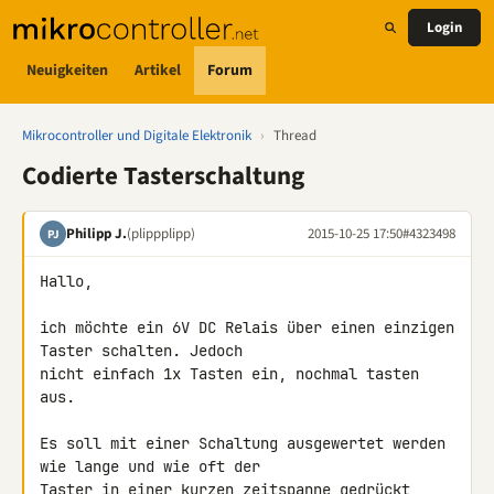
Login
Neuigkeiten
Artikel
Forum
Mikrocontroller und Digitale Elektronik
›
Thread
Codierte Tasterschaltung
Philipp J.
(plippplipp)
2015-10-25 17:50
#4323498
PJ
Hallo,

ich möchte ein 6V DC Relais über einen einzigen 
Taster schalten. Jedoch 

nicht einfach 1x Tasten ein, nochmal tasten 
aus.

Es soll mit einer Schaltung ausgewertet werden 
wie lange und wie oft der 

Taster in einer kurzen zeitspanne gedrückt 