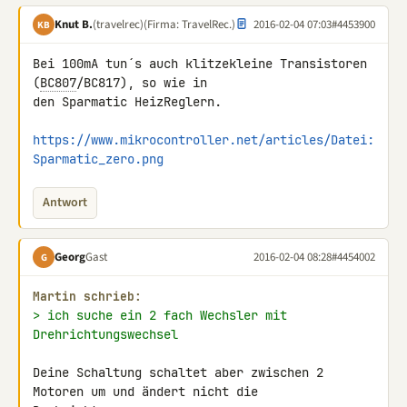
Knut B.
(travelrec)
(Firma: TravelRec.)
2016-02-04 07:03
#4453900
KB
Bei 100mA tun´s auch klitzekleine Transistoren 
(
BC807
/BC817), so wie in 

den Sparmatic HeizReglern.

https://www.mikrocontroller.net/articles/Datei:
Sparmatic_zero.png
Antwort
Georg
Gast
2016-02-04 08:28
#4454002
G
Martin schrieb:
> ich suche ein 2 fach Wechsler mit 
Drehrichtungswechsel
Deine Schaltung schaltet aber zwischen 2 
Motoren um und ändert nicht die 
