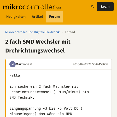
Login
Neuigkeiten
Artikel
Forum
Mikrocontroller und Digitale Elektronik
›
Thread
2 fach SMD Wechsler mit
Drehrichtungswechsel
Martin
Gast
2016-02-03 21:50
#4453656
M
Hallo,

ich suche ein 2 fach Wechsler mit 
Drehrichtungswechsel ( Plus/Minus) als 

SMD Technik.

Eingangspannung -3 bis -5 Volt DC ( 
Minuseingang) das wäre ein NPN 
