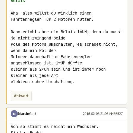
Relais
Aha, also willst du wirklich einen 
Fahrtenregler für 2 Motoren nutzen.

Dann reicht aber ein Relais 1*UM, denn du musst 
ja nicht zwingend beide 

Pole des Motors umschalten, es schadet nicht, 
wenn da ein Pol der 

Motoren dauerhaft am Fahrtenregler 
angeschlossen ist. 1*UM dürfte 

kleiner als 2*UM sein und ist immer noch 
kleiner als jede Art 

elektronischer Umschaltung.
Antwort
Martin
Gast
2016-02-05 21:06
#4456527
M
Ach so stimmt es reicht ein Wechsler.

Sie hat Recht.
