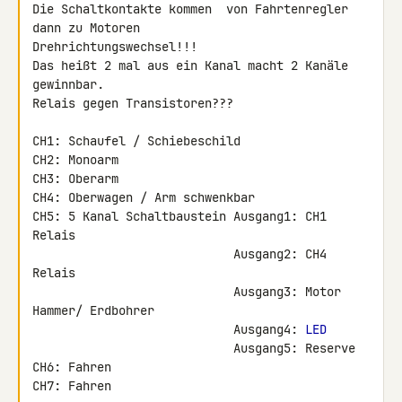
Die Schaltkontakte kommen  von Fahrtenregler 
dann zu Motoren 

Drehrichtungswechsel!!!

Das heißt 2 mal aus ein Kanal macht 2 Kanäle 
gewinnbar.

Relais gegen Transistoren???

CH1: Schaufel / Schiebeschild

CH2: Monoarm

CH3: Oberarm

CH4: Oberwagen / Arm schwenkbar

CH5: 5 Kanal Schaltbaustein Ausgang1: CH1 
Relais

                            Ausgang2: CH4 
Relais

                            Ausgang3: Motor 
Hammer/ Erdbohrer

                            Ausgang4: 
LED
                            Ausgang5: Reserve

CH6: Fahren

CH7: Fahren
