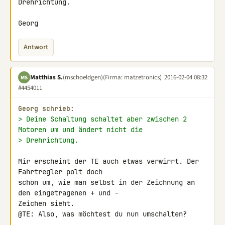
Drehrichtung.

Georg
Antwort
Matthias S.
(mschoeldgen)
(Firma: matzetronics)
2016-02-04 08:32
MS
#4454011
Georg schrieb:
> Deine Schaltung schaltet aber zwischen 2 
Motoren um und ändert nicht die
> Drehrichtung.
Mir erscheint der TE auch etwas verwirrt. Der 
Fahrtregler polt doch 

schon um, wie man selbst in der Zeichnung an 
den eingetragenen + und - 

Zeichen sieht.

@TE: Also, was möchtest du nun umschalten?