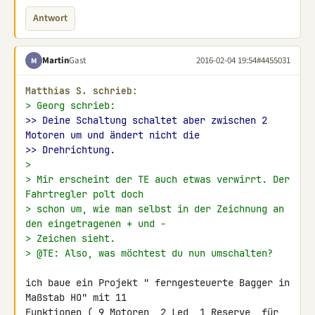
Antwort
Martin
Gast
2016-02-04 19:54
#4455031
M
Matthias S. schrieb:
> Georg schrieb:
>> Deine Schaltung schaltet aber zwischen 2 
Motoren um und ändert nicht die
>> Drehrichtung.
>
> Mir erscheint der TE auch etwas verwirrt. Der 
Fahrtregler polt doch
> schon um, wie man selbst in der Zeichnung an 
den eingetragenen + und -
> Zeichen sieht.
> @TE: Also, was möchtest du nun umschalten?
ich baue ein Projekt " ferngesteuerte Bagger in 
Maßstab HO" mit 11 

Funktionen ( 9 Motoren, 2 Led, 1 Reserve  für 