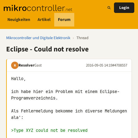
Login
Neuigkeiten
Artikel
Forum
Mikrocontroller und Digitale Elektronik
›
Thread
Eclipse - Could not resolve
Resolver
Gast
2016-09-05 14:19
#4708557
R
Hallo,

ich habe hier ein Problem mit einem Eclipse-
Programverzeichnis.

Als Fehlermeldung bekomme ich diverse Meldungen 
ala':

>Type XYZ could not be resolved