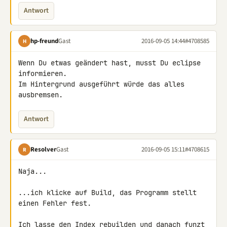
Antwort
hp-freund
Gast
2016-09-05 14:44
#4708585
H
Wenn Du etwas geändert hast, musst Du eclipse 
informieren.

Im Hintergrund ausgeführt würde das alles 
ausbremsen.
Antwort
Resolver
Gast
2016-09-05 15:11
#4708615
R
Naja...

...ich klicke auf Build, das Programm stellt 
einen Fehler fest.

Ich lasse den Index rebuilden und danach funzt 