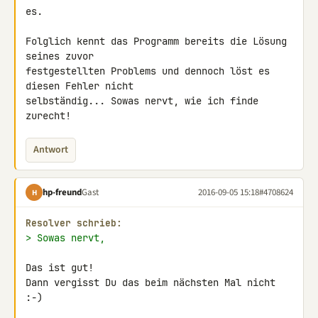
es.

Folglich kennt das Programm bereits die Lösung 
seines zuvor 

festgestellten Problems und dennoch löst es 
diesen Fehler nicht 

selbständig... Sowas nervt, wie ich finde 
zurecht!
Antwort
hp-freund
Gast
2016-09-05 15:18
#4708624
H
Resolver schrieb:
> Sowas nervt,
Das ist gut!

Dann vergisst Du das beim nächsten Mal nicht 
:-)