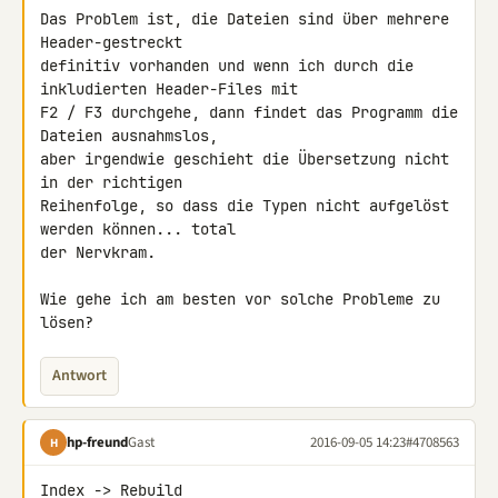
Das Problem ist, die Dateien sind über mehrere 
Header-gestreckt 

definitiv vorhanden und wenn ich durch die 
inkludierten Header-Files mit 

F2 / F3 durchgehe, dann findet das Programm die 
Dateien ausnahmslos, 

aber irgendwie geschieht die Übersetzung nicht 
in der richtigen 

Reihenfolge, so dass die Typen nicht aufgelöst 
werden können... total 

der Nervkram.

Wie gehe ich am besten vor solche Probleme zu 
lösen?
Antwort
hp-freund
Gast
2016-09-05 14:23
#4708563
H
Index -> Rebuild