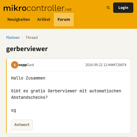
Login
Neuigkeiten
Artikel
Forum
Platinen
›
Thread
gerberviewer
sepp
Gast
2016-09-22 12:44
#4728474
S
Hallo Zusammen

Gibt es gratis Gerberviewer mit automatischen 
Abstandschecks?

sg
Antwort