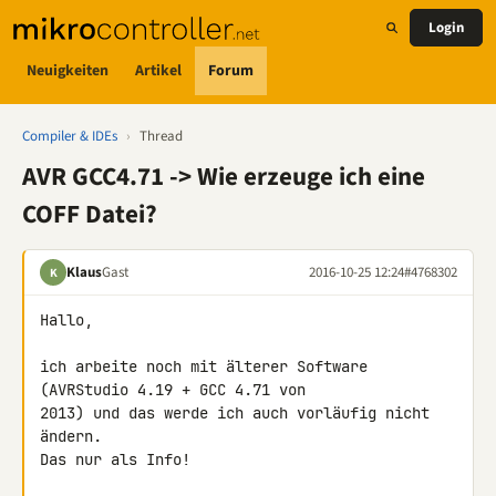
Login
Neuigkeiten
Artikel
Forum
Compiler & IDEs
›
Thread
AVR GCC4.71 -> Wie erzeuge ich eine
COFF Datei?
Klaus
Gast
2016-10-25 12:24
#4768302
K
Hallo,

ich arbeite noch mit älterer Software 
(AVRStudio 4.19 + GCC 4.71 von 

2013) und das werde ich auch vorläufig nicht 
ändern.

Das nur als Info!
