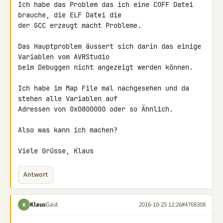
Ich habe das Problem das ich eine COFF Datei 
brauche, die ELF Datei die 

der GCC erzeugt macht Probleme.

Das Hauptproblem äussert sich darin das einige 
Variablen vom AVRStudio 

beim Debuggen nicht angezeigt werden können.

Ich habe im Map File mal nachgesehen und da 
stehen alle Variablen auf 

Adressen von 0x0800000 oder so Ähnlich.

Also was kann ich machen?

Viele Grüsse, Klaus
Antwort
Klaus
Gast
2016-10-25 12:26
#4768308
K