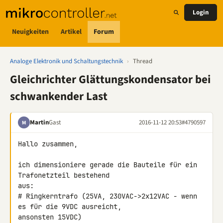
Login
Neuigkeiten
Artikel
Forum
Analoge Elektronik und Schaltungstechnik
›
Thread
Gleichrichter Glättungskondensator bei
schwankender Last
Martin
Gast
2016-11-12 20:53
#4790597
M
Hallo zusammen,

ich dimensioniere gerade die Bauteile für ein 
Trafonetzteil bestehend 

aus:

# Ringkerntrafo (25VA, 230VAC->2x12VAC - wenn 
es für die 9VDC ausreicht, 

ansonsten 15VDC)
