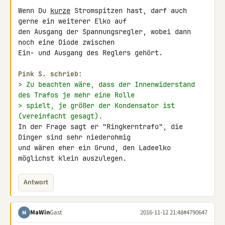
Wenn Du 
kurze
 Stromspitzen hast, darf auch 
gerne ein weiterer Elko auf 

den Ausgang der Spannungsregler, wobei dann 
noch eine Diode zwischen 

Ein- und Ausgang des Reglers gehört.

Pink S. schrieb:
> Zu beachten wäre, dass der Innenwiderstand 
des Trafos je mehr eine Rolle
> spielt, je größer der Kondensator ist 
(vereinfacht gesagt).
In der Frage sagt er "Ringkerntrafo", die 
Dinger sind sehr niederohmig 

und wären eher ein Grund, den Ladeelko 
möglichst klein auszulegen.
Antwort
MaWin
Gast
2016-11-12 21:48
#4790647
M