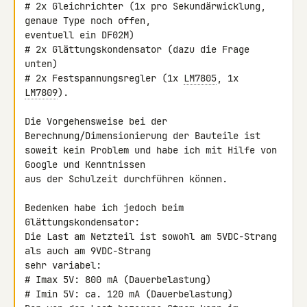
# 2x Gleichrichter (1x pro Sekundärwicklung, 
genaue Type noch offen, 

eventuell ein DF02M)

# 2x Glättungskondensator (dazu die Frage 
unten)

# 2x Festspannungsregler (1x 
LM7805
, 1x 
LM7809
).

Die Vorgehensweise bei der 
Berechnung/Dimensionierung der Bauteile ist 

soweit kein Problem und habe ich mit Hilfe von 
Google und Kenntnissen 

aus der Schulzeit durchführen können.

Bedenken habe ich jedoch beim 
Glättungskondensator:

Die Last am Netzteil ist sowohl am 5VDC-Strang 
als auch am 9VDC-Strang 

sehr variabel:

# Imax 5V: 800 mA (Dauerbelastung)

# Imin 5V: ca. 120 mA (Dauerbelastung)
