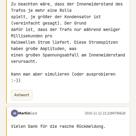
Zu beachten wäre, dass der Innenwiderstand des 
Trafos je mehr eine Rolle 

spielt, je größer der Kondensator ist 
(vereinfacht gesagt). Der Grund 

dafür ist, dass der Trafo nur während weniger 
Millisekunden pro 

Halbwellen Strom liefert. Diese Stromspitzen 
haben große Amplituden, was 

einen großen Spannungsabfall am Innenwiderstand 
verursacht.

Kann man aber simulieren (oder ausprobieren 
:-))
Antwort
Martin
Gast
2016-11-12 21:22
#4790628
M
Vielen Dank für die rasche Rückmeldung.
