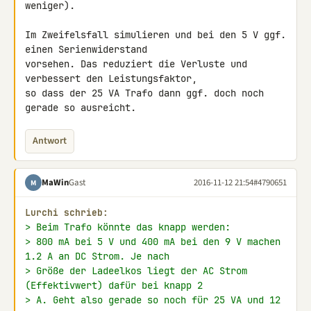
weniger).

Im Zweifelsfall simulieren und bei den 5 V ggf. 
einen Serienwiderstand 

vorsehen. Das reduziert die Verluste und 
verbessert den Leistungsfaktor, 

so dass der 25 VA Trafo dann ggf. doch noch 
gerade so ausreicht.
Antwort
MaWin
Gast
2016-11-12 21:54
#4790651
M
Lurchi schrieb:
> Beim Trafo könnte das knapp werden:
> 800 mA bei 5 V und 400 mA bei den 9 V machen 
1.2 A an DC Strom. Je nach
> Größe der Ladeelkos liegt der AC Strom 
(Effektivwert) dafür bei knapp 2
> A. Geht also gerade so noch für 25 VA und 12 