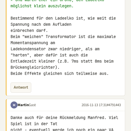
möglichst klein auszulegen.
Bestimmend für den Ladeelko ist, wie weit die 
Spannung nach dem Aufladen 

einbrechen darf.

Beim "weichen" Transformator ist die maximale 
Momentanspannung am 

Ladekondensator zwar niedriger, als am 
"harten", aber dafür ist auch die 

Entladezeit kleiner (z.B. 7ms statt 8ms beim 
Brückengleicrichter).

Beide Effekte gleichen sich teilweise aus.
Antwort
Martin
Gast
2016-11-13 17:31
#4791443
M
Danke auch für deine Rückmeldung Manfred. Viel 
Spiel ist in der Tat 

nicht - eventuell werde ich noch ein paar VA 