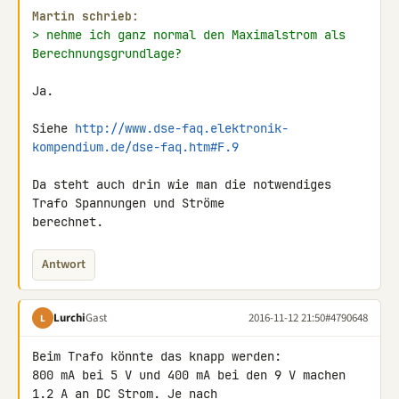
Martin schrieb:
> nehme ich ganz normal den Maximalstrom als 
Berechnungsgrundlage?
Ja.

Siehe 
http://www.dse-faq.elektronik-
kompendium.de/dse-faq.htm#F.9
Da steht auch drin wie man die notwendiges 
Trafo Spannungen und Ströme 

berechnet.
Antwort
Lurchi
Gast
2016-11-12 21:50
#4790648
L
Beim Trafo könnte das knapp werden:

800 mA bei 5 V und 400 mA bei den 9 V machen 
1.2 A an DC Strom. Je nach 
