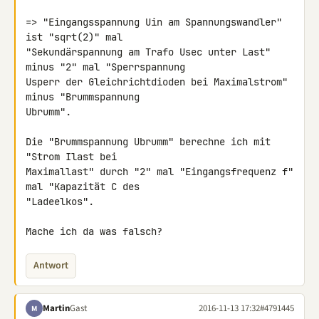
=> "Eingangsspannung Uin am Spannungswandler" 
ist "sqrt(2)" mal 

"Sekundärspannung am Trafo Usec unter Last" 
minus "2" mal "Sperrspannung 

Usperr der Gleichrichtdioden bei Maximalstrom" 
minus "Brummspannung 

Ubrumm".

Die "Brummspannung Ubrumm" berechne ich mit 
"Strom Ilast bei 

Maximallast" durch "2" mal "Eingangsfrequenz f" 
mal "Kapazität C des 

"Ladeelkos".

Mache ich da was falsch?
Antwort
Martin
Gast
2016-11-13 17:32
#4791445
M