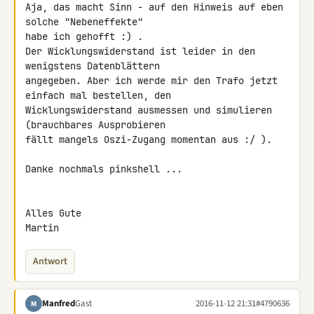
Aja, das macht Sinn - auf den Hinweis auf eben 
solche "Nebeneffekte" 

habe ich gehofft :) .

Der Wicklungswiderstand ist leider in den 
wenigstens Datenblättern 

angegeben. Aber ich werde mir den Trafo jetzt 
einfach mal bestellen, den 

Wicklungswiderstand ausmessen und simulieren 
(brauchbares Ausprobieren 

fällt mangels Oszi-Zugang momentan aus :/ ).

Danke nochmals pinkshell ...

Alles Gute

Martin
Antwort
Manfred
Gast
2016-11-12 21:31
#4790636
M