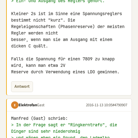
> Ein- und Ausgang des Reglers gehört.
Kleiner 2s ist im Sinne eine Spannungsreglers 
bestimmt nicht "kurz". Die 

Regeleigenschaften (Phasenreserve) der meisten 
Regler werden nicht 

besser, wenn man sie am Ausgang mit einem 
dicken C quält.

Falls die Spannung für einen 7809 zu knapp 
wird, kann man etwa 2V 

Reserve durch Verwendung eines LDO gewinnen.
Antwort
Elektrofan
Gast
2016-11-13 10:05
#4790907
E
> In der Frage sagt er "Ringkerntrafo", die 
Dinger sind sehr niederohmig
> und wären eher ein Grund, den Ladeelko 