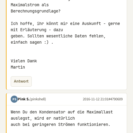
Maximalstrom als 

Berechnungsgrundlage?

Ich hoffe, ihr könnt mir eine Auskunft - gerne 
mit Erläuterung - dazu 

geben. Sollten wesentliche Daten fehlen, 
einfach sagen :) .

Vielen Dank

Martin
Antwort
Pink S.
(pinkshell)
2016-11-12 21:01
#4790609
PS
Wenn Du den Kondensator auf die Maximallast 
auslegst, wird er natürlich 

auch bei geringeren Strömen funktionieren.
