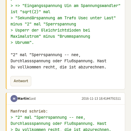
> => "Eingangsspannung Uin am Spannungswandler" 
ist "sqrt(2)" mal
> "Sekundärspannung am Trafo Usec unter Last" 
minus "2" mal "Sperrspannung
> Usperr der Gleichrichtdioden bei 
Maximalstrom" minus "Brummspannung
> Ubrumm".
"2" mal "Sperrspannung -- nee, 
Durchlassspannung oder Flußspannung. Hast 

Du vollkommen recht, die ist abzurechnen.
Antwort
Martin
Gast
2016-11-13 18:41
#4791511
M
Manfred schrieb:
> "2" mal "Sperrspannung -- nee, 
Durchlassspannung oder Flußspannung. Hast
> Du vollkommen recht, die ist abzurechnen.