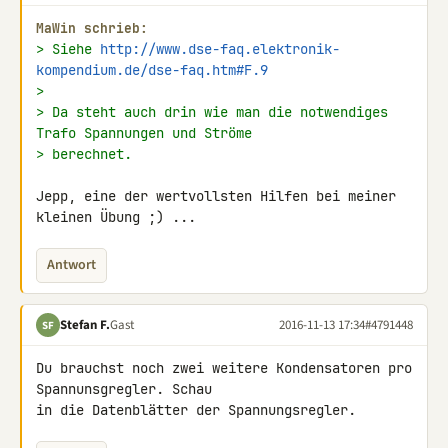
MaWin schrieb:
> Siehe 
http://www.dse-faq.elektronik-
kompendium.de/dse-faq.htm#F.9
>
> Da steht auch drin wie man die notwendiges 
Trafo Spannungen und Ströme
> berechnet.
Jepp, eine der wertvollsten Hilfen bei meiner 
kleinen Übung ;) ...
Antwort
Stefan F.
Gast
2016-11-13 17:34
#4791448
SF
Du brauchst noch zwei weitere Kondensatoren pro 
Spannunsgregler. Schau 

in die Datenblätter der Spannungsregler.