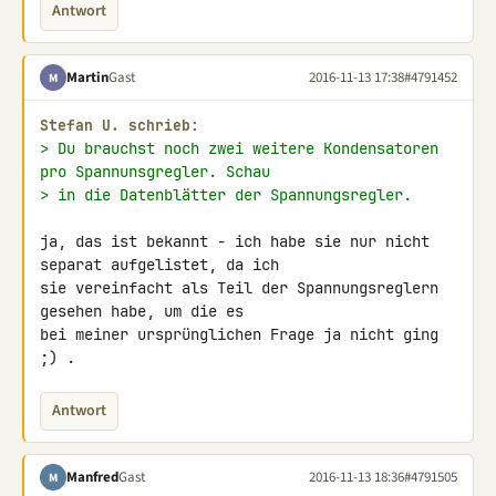
Antwort
Martin
Gast
2016-11-13 17:38
#4791452
M
Stefan U. schrieb:
> Du brauchst noch zwei weitere Kondensatoren 
pro Spannunsgregler. Schau
> in die Datenblätter der Spannungsregler.
ja, das ist bekannt - ich habe sie nur nicht 
separat aufgelistet, da ich 

sie vereinfacht als Teil der Spannungsreglern 
gesehen habe, um die es 

bei meiner ursprünglichen Frage ja nicht ging 
;) .
Antwort
Manfred
Gast
2016-11-13 18:36
#4791505
M