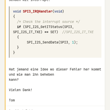
void
SPI3_IRQHandler
(
void
)
{
/* Check the interrupt source */
if
(
SPI_I2S_GetITStatus
(
SPI3
,
SPI_I2S_IT_TXE
)
==
SET
)
//SPI_I2S_IT_TXE
{
SPI_I2S_SendData
(
SPI3
,
1
);
}
}
Hat jemand eine Idee wo dieser Fehler her kommt 
und wie man ihn beheben 

kann?

Vielen Dank!

Tom