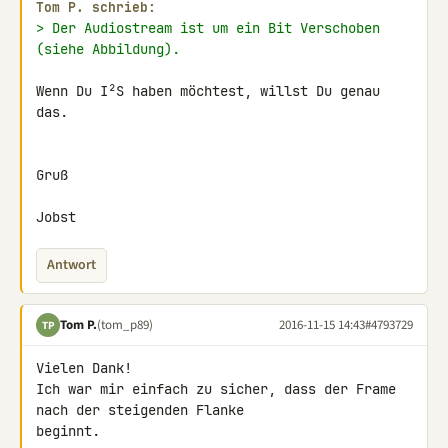
Tom P. schrieb:
> Der Audiostream ist um ein Bit Verschoben 
(siehe Abbildung).
Wenn Du I²S haben möchtest, willst Du genau 
das.

Gruß

Jobst
Antwort
Tom P.
(tom_p89)
2016-11-15 14:43
#4793729
TP
Vielen Dank!

Ich war mir einfach zu sicher, dass der Frame 
nach der steigenden Flanke 

beginnt.
