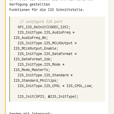
Verfügung gestellten 

// configure I2S port
SPI_I2S_DeInit
(
CODEC_I2S
);
I2S_InitType
.
I2S_AudioFreq
=
I2S_AudioFreq_8k
;
I2S_InitType
.
I2S_MCLKOutput
=
I2S_MCLKOutput_Enable
;
I2S_InitType
.
I2S_DataFormat
=
I2S_DataFormat_16b
;
I2S_InitType
.
I2S_Mode
=
I2S_Mode_MasterTx
;
I2S_InitType
.
I2S_Standard
=
I2S_Standard_Phillips
;
I2S_InitType
.
I2S_CPOL
=
I2S_CPOL_Low
;
I2S_Init
(
SPI3
,
&
I2S_InitType
);
Senden mit Interrupt: