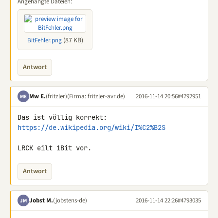
Angehängte Dateien:
(87 KB)
BitFehler.png
Antwort
Mw E.
(fritzler)
(Firma: fritzler-avr.de)
2016-11-14 20:56
#4792951
ME
https://de.wikipedia.org/wiki/I%C2%B2S
LRCK eilt 1Bit vor.
Antwort
Jobst M.
(jobstens-de)
2016-11-14 22:26
#4793035
JM