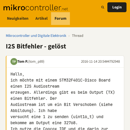
Login
Neuigkeiten
Artikel
Forum
Mikrocontroller und Digitale Elektronik
›
Thread
I2S Bitfehler - gelöst
Tom P.
(tom_p89)
2016-11-14 20:54
#4792948
TP
Hallo,

ich möchte mit einem STM32F401C-Disco Board 
einen I2S Audiostream 

erzeugen. Allerdings gibt es beim Output (TX) 
einen Bitfehler. Der 

Audiostream ist um ein Bit Verschoben (siehe 
Abbildung). Ich habe 

versucht eine 1 zu senden (uint16_t) und 
bekomme am Output eine 32768. 

Ich nutze die Coocox IDE und die darin zur 