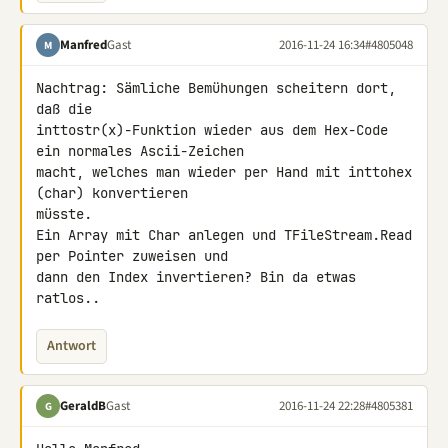
Manfred
Gast
2016-11-24 16:34
#4805048
M
Nachtrag: Sämliche Bemühungen scheitern dort, 
daß die 

inttostr(x)-Funktion wieder aus dem Hex-Code 
ein normales Ascii-Zeichen 

macht, welches man wieder per Hand mit inttohex 
(char) konvertieren 

müsste.

Ein Array mit Char anlegen und TFileStream.Read 
per Pointer zuweisen und 

dann den Index invertieren? Bin da etwas 
ratlos..
Antwort
GeraldB
Gast
2016-11-24 22:28
#4805381
G