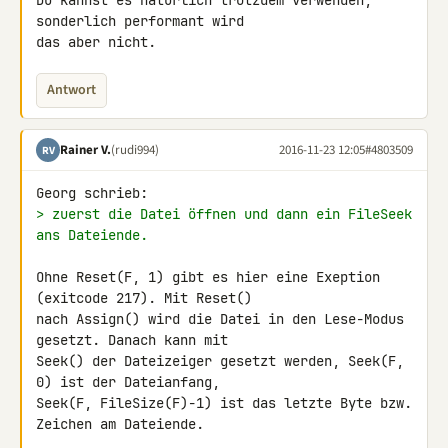
Du kannst es natürlich trotzdem verwenden, 
sonderlich performant wird 

das aber nicht.
Antwort
Rainer V.
(rudi994)
2016-11-23 12:05
#4803509
RV
> zuerst die Datei öffnen und dann ein FileSeek 
ans Dateiende.
Ohne Reset(F, 1) gibt es hier eine Exeption 
(exitcode 217). Mit Reset() 

nach Assign() wird die Datei in den Lese-Modus 
gesetzt. Danach kann mit 

Seek() der Dateizeiger gesetzt werden, Seek(F, 
0) ist der Dateianfang, 

Seek(F, FileSize(F)-1) ist das letzte Byte bzw. 
Zeichen am Dateiende.
