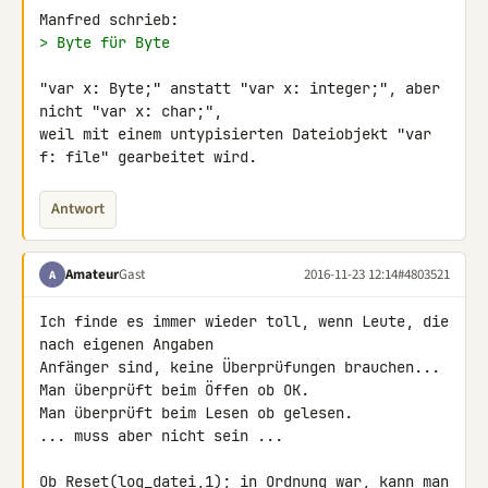
> Byte für Byte
"var x: Byte;" anstatt "var x: integer;", aber 
nicht "var x: char;", 

weil mit einem untypisierten Dateiobjekt "var 
f: file" gearbeitet wird.
Antwort
Amateur
Gast
2016-11-23 12:14
#4803521
A
Ich finde es immer wieder toll, wenn Leute, die 
nach eigenen Angaben 

Anfänger sind, keine Überprüfungen brauchen...

Man überprüft beim Öffen ob OK.

Man überprüft beim Lesen ob gelesen.

... muss aber nicht sein ...

Ob Reset(log_datei,1); in Ordnung war, kann man 