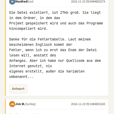
Manfred
Gast
2016-11-23 09:04
#4803274
M
Die Datei existiert, ist 27kb groß. Sie liegt 
in dem Ordner, in dem das 

Projekt gespeichert wird und auch das Programm 
hincompeliert wird.

Danke für die Fehlertabelle. Laut meinem 
bescheidenen Englisch kommt der 

Fehler, wenn ich zu erst das Ende der Datei 
lesen will, anstatt des 

Anfanges. Aber ich habe nur Quellcode aus dem 
Internet genutzt, nix 

eigenes erstellt, außer die Variablen 
umbenannt...
Antwort
Jim M.
(turboj)
2016-11-23 09:10
#4803283
JM