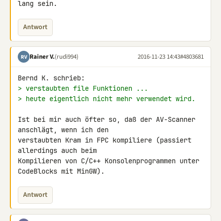
lang sein.
Antwort
Rainer V.
(rudi994)
2016-11-23 14:43
#4803681
RV
> verstaubten file Funktionen ...
> heute eigentlich nicht mehr verwendet wird.
Ist bei mir auch öfter so, daß der AV-Scanner 
anschlägt, wenn ich den 

verstaubten Kram in FPC kompiliere (passiert 
allerdings auch beim 

Kompilieren von C/C++ Konsolenprogrammen unter 
CodeBlocks mit MinGW).
Antwort