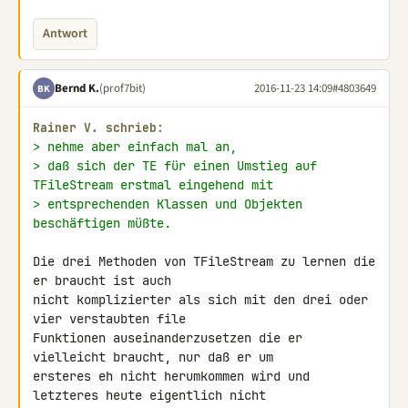
Antwort
Bernd K.
(prof7bit)
2016-11-23 14:09
#4803649
BK
Rainer V. schrieb:
> nehme aber einfach mal an,
> daß sich der TE für einen Umstieg auf 
TFileStream erstmal eingehend mit
> entsprechenden Klassen und Objekten 
beschäftigen müßte.
Die drei Methoden von TFileStream zu lernen die 
er braucht ist auch 

nicht komplizierter als sich mit den drei oder 
vier verstaubten file 

Funktionen auseinanderzusetzen die er 
vielleicht braucht, nur daß er um 

ersteres eh nicht herumkommen wird und 
letzteres heute eigentlich nicht 
