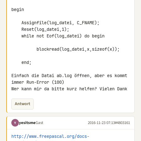
begin

    Assignfile(log_datei, C_FNAME);

    Reset(log_datei,1);

    while not Eof(log_datei) do begin

          blockread(log_datei,x,sizeof(x));

    end;

Einfach die Datai ab.log öffnen, aber es kommt 
immer Run-Error (100)

Wer kann mir da bitte kurz helfen? Vielen Dank
Antwort
yesitsme
Gast
2016-11-23 07:13
#4803161
Y
http://www.freepascal.org/docs-