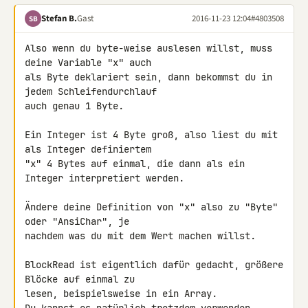
Stefan B.
Gast
2016-11-23 12:04
#4803508
SB
Also wenn du byte-weise auslesen willst, muss 
deine Variable "x" auch 

als Byte deklariert sein, dann bekommst du in 
jedem Schleifendurchlauf 

auch genau 1 Byte.

Ein Integer ist 4 Byte groß, also liest du mit 
als Integer definiertem 

"x" 4 Bytes auf einmal, die dann als ein 
Integer interpretiert werden.

Ändere deine Definition von "x" also zu "Byte" 
oder "AnsiChar", je 

nachdem was du mit dem Wert machen willst.

BlockRead ist eigentlich dafür gedacht, größere 
Blöcke auf einmal zu 

lesen, beispielsweise in ein Array.
