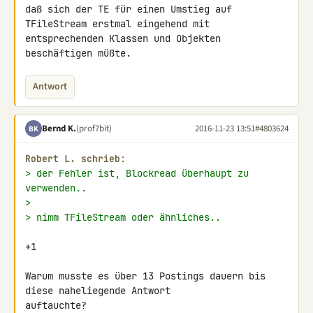
daß sich der TE für einen Umstieg auf 
TFileStream erstmal eingehend mit 

entsprechenden Klassen und Objekten 
beschäftigen müßte.
Antwort
Bernd K.
(prof7bit)
2016-11-23 13:51
#4803624
BK
Robert L. schrieb:
> der Fehler ist, Blockread überhaupt zu 
verwenden..
>
> nimm TFileStream oder ähnliches..
+1

Warum musste es über 13 Postings dauern bis 
diese naheliegende Antwort 

auftauchte?