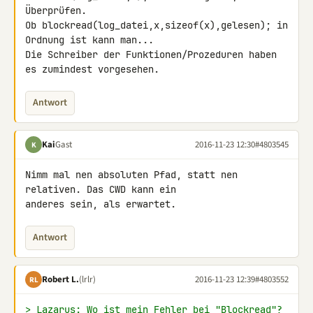
Überprüfen.

Ob blockread(log_datei,x,sizeof(x),gelesen); in 
Ordnung ist kann man...

Die Schreiber der Funktionen/Prozeduren haben 
es zumindest vorgesehen.
Antwort
Kai
Gast
2016-11-23 12:30
#4803545
K
Nimm mal nen absoluten Pfad, statt nen 
relativen. Das CWD kann ein 

anderes sein, als erwartet.
Antwort
Robert L.
(lrlr)
2016-11-23 12:39
#4803552
RL
> Lazarus: Wo ist mein Fehler bei "Blockread"?