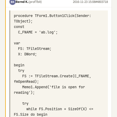
Bernd K.
(prof7bit)
2016-11-23 15:08
#4803718
BK
procedure TForm1.Button1Click(Sender: 
    FS := TFileStream.Create(C_FNAME, 
    Memo1.Append('file is open for 
      while FS.Position + SizeOf(X) <= 