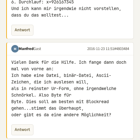
6. Durchlauf: x=926167345

Und ich kann mir irgendwie nicht vorstellen, 
dass du das wolltest...
Antwort
Manfred
Gast
2016-11-23 11:51
#4803484
M
Vielen Dank für die Hilfe. Ich fange dann doch 
mal von vorne an:

Ich habe eine Datei, binär-Datei, Ascii-
Zeichen, die ich auslesen will, 

als in reinster Ur-Form, ohne irgendwelche 
Schnörkel. Also Byte für 

Byte. Dies soll am besten mit Blockread 
gehen...stimmt das überhaupt, 

oder gibt es da eine andere Möglichkeit?
Antwort