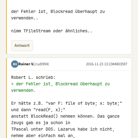
der Fehler ist, Blockread überhaupt zu 
verwenden..

nimm TFileStream oder ähnliches..
Antwort
Rainer V.
(rudi994)
2016-11-23 13:23
#4803597
RV
> der Fehler ist, Blockread überhaupt zu 
verwenden.
Er hätte z.B. "var F: file of byte; x: byte;" 
und dann "read(F, x);" 

anstatt BlockRead() nehmen können. Das ganze 
Zeugs gab es ja schon in 

TPascal unter DOS. Lazarus habe ich nicht, 
nehme aber einfach mal an, 
