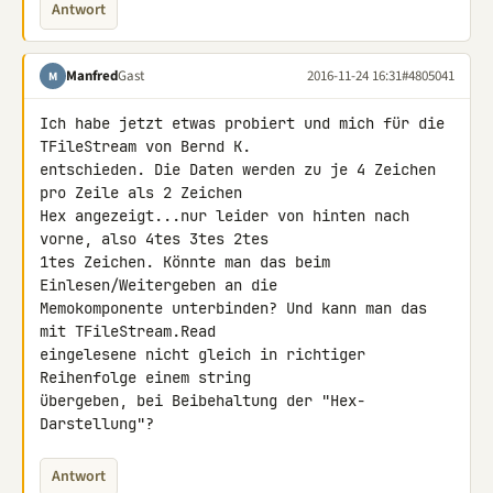
Antwort
Manfred
Gast
2016-11-24 16:31
#4805041
M
Ich habe jetzt etwas probiert und mich für die 
TFileStream von Bernd K. 

entschieden. Die Daten werden zu je 4 Zeichen 
pro Zeile als 2 Zeichen 

Hex angezeigt...nur leider von hinten nach 
vorne, also 4tes 3tes 2tes 

1tes Zeichen. Könnte man das beim 
Einlesen/Weitergeben an die 

Memokomponente unterbinden? Und kann man das 
mit TFileStream.Read 

eingelesene nicht gleich in richtiger 
Reihenfolge einem string 

übergeben, bei Beibehaltung der "Hex-
Darstellung"?
Antwort