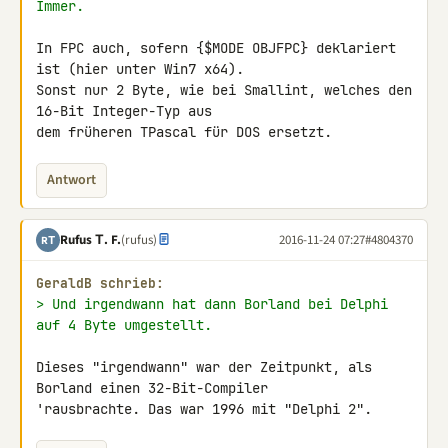
Immer.
In FPC auch, sofern {$MODE OBJFPC} deklariert 
ist (hier unter Win7 x64). 

Sonst nur 2 Byte, wie bei Smallint, welches den 
16-Bit Integer-Typ aus 

dem früheren TPascal für DOS ersetzt.
Antwort
Rufus Τ. F.
(rufus)
2016-11-24 07:27
#4804370
RΤ
GeraldB schrieb:
> Und irgendwann hat dann Borland bei Delphi 
auf 4 Byte umgestellt.
Dieses "irgendwann" war der Zeitpunkt, als 
Borland einen 32-Bit-Compiler 

'rausbrachte. Das war 1996 mit "Delphi 2".