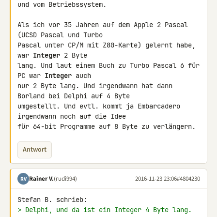
und vom Betriebssystem.

Als ich vor 35 Jahren auf dem Apple 2 Pascal 
(UCSD Pascal und Turbo 

Pascal unter CP/M mit Z80-Karte) gelernt habe, 
war 
Integer
 2 Byte 

lang. Und laut einem Buch zu Turbo Pascal 6 für 
PC war 
Integer
 auch 

nur 2 Byte lang. Und irgendwann hat dann 
Borland bei Delphi auf 4 Byte 

umgestellt. Und evtl. kommt ja Embarcadero 
irgendwann noch auf die Idee 

für 64-bit Programme auf 8 Byte zu verlängern.
Antwort
Rainer V.
(rudi994)
2016-11-23 23:06
#4804230
RV
> Delphi, und da ist ein Integer 4 Byte lang. 