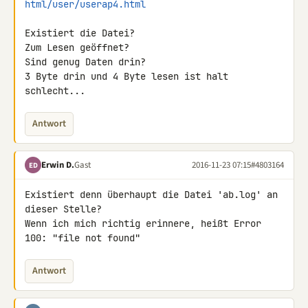
html/user/userap4.html
Existiert die Datei?

Zum Lesen geöffnet?

Sind genug Daten drin?

3 Byte drin und 4 Byte lesen ist halt 
schlecht...
Antwort
Erwin D.
Gast
2016-11-23 07:15
#4803164
ED
Existiert denn überhaupt die Datei 'ab.log' an 
dieser Stelle?

Wenn ich mich richtig erinnere, heißt Error 
100: "file not found"
Antwort