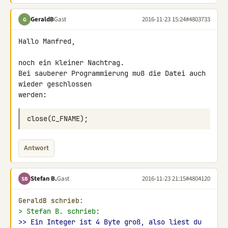
GeraldB
Gast
2016-11-23 15:24
#4803733
G
Hallo Manfred,

noch ein kleiner Nachtrag.

Bei sauberer Programmierung muß die Datei auch 
wieder geschlossen 

werden:
Antwort
Stefan B.
Gast
2016-11-23 21:15
#4804120
SB
GeraldB schrieb:
> Stefan B. schrieb:
>> Ein Integer ist 4 Byte groß, also liest du 