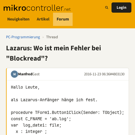
Login
Neuigkeiten
Artikel
Forum
PC-Programmierung
›
Thread
Lazarus: Wo ist mein Fehler bei
"Blockread"?
Manfred
Gast
2016-11-23 06:36
#4803130
M
Hallo Leute,

als Lazarus-Anfänger hänge ich fest.

procedure TForm1.Button1Click(Sender: TObject);

const C_FNAME = 'ab.log';

var  log_datei: file;

  x : integer ;
