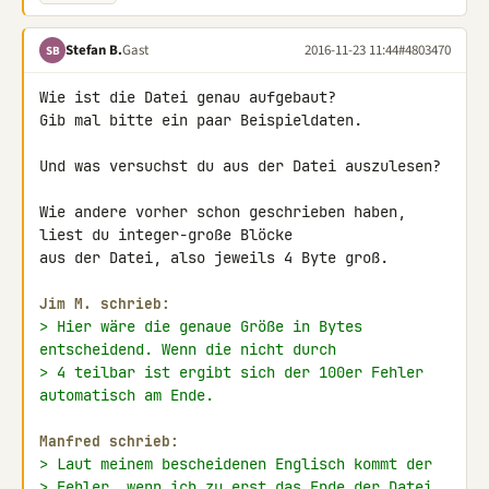
Stefan B.
Gast
2016-11-23 11:44
#4803470
SB
Wie ist die Datei genau aufgebaut?

Gib mal bitte ein paar Beispieldaten.

Und was versuchst du aus der Datei auszulesen?

Wie andere vorher schon geschrieben haben, 
liest du integer-große Blöcke 

aus der Datei, also jeweils 4 Byte groß.

Jim M. schrieb:
> Hier wäre die genaue Größe in Bytes 
entscheidend. Wenn die nicht durch
> 4 teilbar ist ergibt sich der 100er Fehler 
automatisch am Ende.
Manfred schrieb:
> Laut meinem bescheidenen Englisch kommt der
> Fehler, wenn ich zu erst das Ende der Datei 