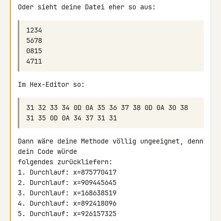
Oder sieht deine Datei eher so aus:
Im Hex-Editor so:
31 32 33 34 0D 0A 35 36 37 38 0D 0A 30 38 
Dann wäre deine Methode völlig ungeeignet, denn 
dein Code würde 

folgendes zurückliefern:

1. Durchlauf: x=875770417

2. Durchlauf: x=909445645

3. Durchlauf: x=168638519

4. Durchlauf: x=892418096

5. Durchlauf: x=926157325
