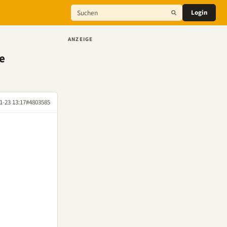
Login
ANZEIGE
e
1-23 13:17
#4803585