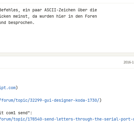
Befehles, ein paar ASCII-Zeichen über die 

icken meinst, da wurden hier in den Foren 

nd besprochen.

2016-1
ipt.com
)

/forum/topic/32299-gui-designer-koda-1730/
)

forum/topic/178540-send-letters-through-the-serial-port-