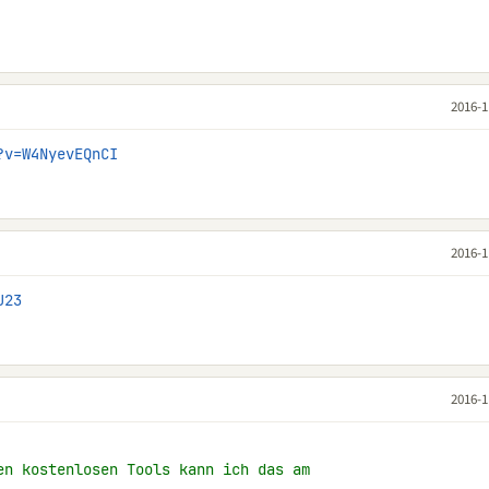
2016-1
?v=W4NyevEQnCI
2016-1
J23
2016-1
en kostenlosen Tools kann ich das am