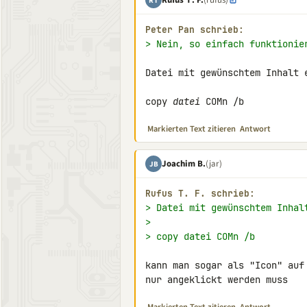
RΤ
Peter Pan schrieb:
> Nein, so einfach funktionie
Datei mit gewünschtem Inhalt e
copy 
datei
 COMn /b
Markierten Text zitieren
Antwort
Joachim B.
(jar)
JB
Rufus Τ. F. schrieb:
> Datei mit gewünschtem Inhal
>
> copy datei COMn /b
kann man sogar als "Icon" auf
nur angeklickt werden muss