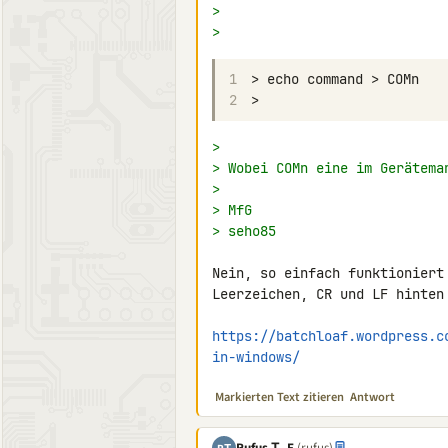
>
>
1
2
>
> Wobei COMn eine im Gerätema
>
> MfG
> seho85
Nein, so einfach funktioniert
Leerzeichen, CR und LF hinten 
https://batchloaf.wordpress.c
in-windows/
Markierten Text zitieren
Antwort
Rufus Τ. F.
(rufus)