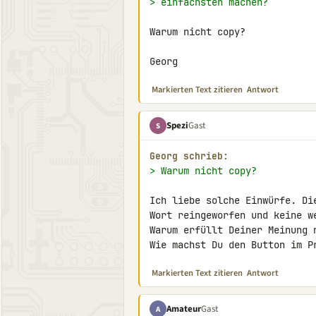
> einfachsten machen?
Warum nicht copy?

Georg
Markierten Text zitieren
Antwort
Spezi
Gast
S
Georg schrieb:
> Warum nicht copy?
Ich liebe solche Einwürfe. Di
Wort reingeworfen und keine we
Warum erfüllt Deiner Meinung 
Wie machst Du den Button im P
Markierten Text zitieren
Antwort
Amateur
Gast
A