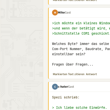
Markierten Text zitieren
Antwort
Mike
Gast
M
>ich möchte ein kleines Windo
>und wenn der betätigt wird, 
>Schnittstelle COM1 geschickt
Welches Byte? immer das selbe
Com-Port Nummer, Baudrate, Pa
einstellbar sein?

Fragen über Fragen...
Markierten Text zitieren
Antwort
c-hater
Gast
C
Spezi schrieb:
> Ich liebe solche Einwürfe.