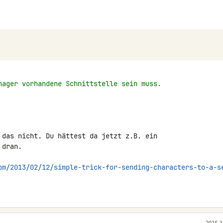
nager vorhandene Schnittstelle sein muss.
 das nicht. Du hättest da jetzt z.B. ein 

dran.

om/2013/02/12/simple-trick-for-sending-characters-to-a-s
2016-1