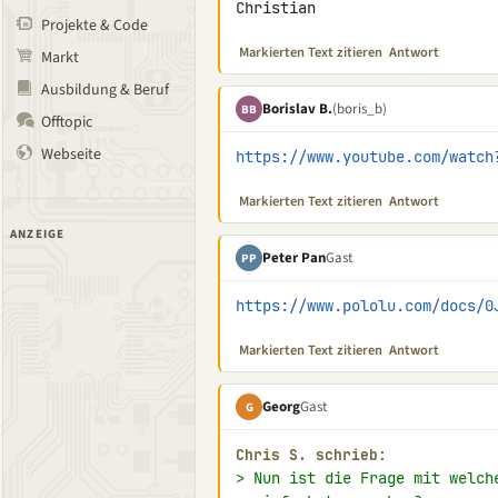
Christian
Projekte & Code
Markierten Text zitieren
Antwort
Markt
Ausbildung & Beruf
Borislav B.
(boris_b)
BB
Offtopic
Webseite
https://www.youtube.com/watch
Markierten Text zitieren
Antwort
ANZEIGE
Peter Pan
Gast
PP
https://www.pololu.com/docs/0
Markierten Text zitieren
Antwort
Georg
Gast
G
Chris S. schrieb:
> Nun ist die Frage mit welch