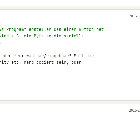
2016-1
ws Programm erstellen das einen Button hat
wird z.B. ein Byte an die serielle
.
 oder frei wählbar/eingebbar? Soll die 

rity etc. hard codiert sein, oder 

2016-1