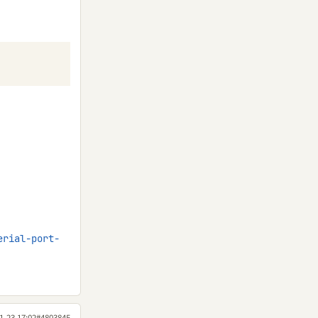
erial-port-
1-23 17:02
#4803845