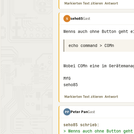
Markierten Text zitieren
Antwort
seho85
Gast
S
Wobei COMn eine im Gerätemana
MfG

seho85
Markierten Text zitieren
Antwort
Peter Pan
Gast
PP
seho85 schrieb:
> Wenns auch ohne Button geht