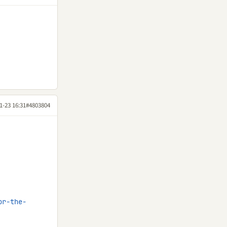
1-23 16:31
#4803804
or-the-