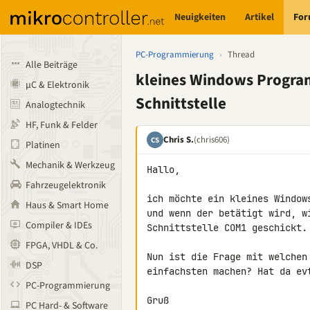
Neuigkeiten
Artikel
Fo
PC-Programmierung
›
Thread
Alle Beiträge
kleines Windows Program
µC & Elektronik
Schnittstelle
Analogtechnik
HF, Funk & Felder
Chris S.
(chris606)
CS
Platinen
Mechanik & Werkzeug
Hallo,

Fahrzeugelektronik
ich möchte ein kleines Window
Haus & Smart Home
und wenn der betätigt wird, w
Compiler & IDEs
Schnittstelle COM1 geschickt.

FPGA, VHDL & Co.
Nun ist die Frage mit welchen
DSP
einfachsten machen? Hat da evt
PC-Programmierung
Gruß

PC Hard- & Software