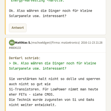
"Energy-Harvesting"-Marotte.
Ok. Also währen die Dinger noch für kleine 
Solarpanele usw. interessant?
Antwort
Matthias S.
(mschoeldgen)
(Firma: matzetronics)
2016-11-23 21:28
MS
#4804133
DerKarl schrieb:
> Ok. Also währen die Dinger noch für kleine 
Solarpanele usw. interessant?
Sie verstärken halt nicht so dolle und sperren 
auch nicht so gut wie 

Si-Transistoren. Für LowPower nimmt man heute 
eher FETs - siehe CMOS.

Die Technik wurde zugunsten von Si und GaAs 
nicht weiter entwickelt.