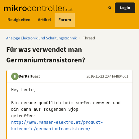
Login
Neuigkeiten
Artikel
Forum
Analoge Elektronik und Schaltungstechnik
›
Thread
Für was verwendet man
Germaniumtransistoren?
DerKarl
Gast
2016-11-23 20:41
#4804061
D
Hey Leute,

Bin gerade gemütlich beim surfen gewesen und 
bin dann auf folgenden Sjop 

http://www.ramser-elektro.at/produkt-
kategorie/germaniumtransistoren/