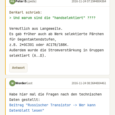
Peter D.
(peda)
2016-11-24 07:19
#4804364
PD
DerKarl schrieb:
> Und warum sind die "handselektiert" ????
Vermutlich aus Langeweile.

Es gab früher auch ab Werk selektierte Pärchen 
für Gegentaktendstufen, 

z.B. 2*GC301 oder AC178/188K.

Außerdem wurde die Stromverstärkung in Gruppen 
selektiert (A..D).
Antwort
Worder
Gast
2016-11-24 08:36
#4804461
W
Habe hier mal die Fragen nach den technischen 
Beitrag "Russischer Transistor -> Wer kann 
Datenblatt lesen"