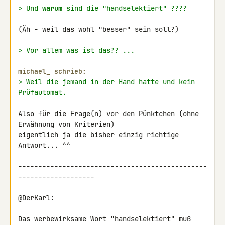
> Und 
warum
 sind die "handselektiert" ????
(Äh - weil das wohl "besser" sein soll?)

> Vor allem was ist das?? ...
michael_ schrieb:
> Weil die jemand in der Hand hatte und kein 
Prüfautomat.
Also für die Frage(n) vor den Pünktchen (ohne 
Erwähnung von Kriterien) 

eigentlich ja die bisher einzig richtige 
Antwort... ^^

-----------------------------------------------
-------------------

@DerKarl:

Das werbewirksame Wort "handselektiert" muß 