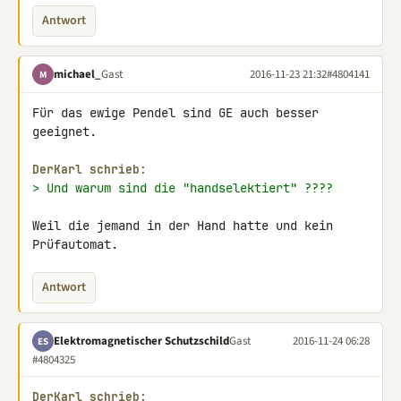
Antwort
michael_
Gast
2016-11-23 21:32
#4804141
M
Für das ewige Pendel sind GE auch besser 
geeignet.

DerKarl schrieb:
> Und warum sind die "handselektiert" ????
Weil die jemand in der Hand hatte und kein 
Prüfautomat.
Antwort
Elektromagnetischer Schutzschild
Gast
2016-11-24 06:28
ES
#4804325
DerKarl schrieb: