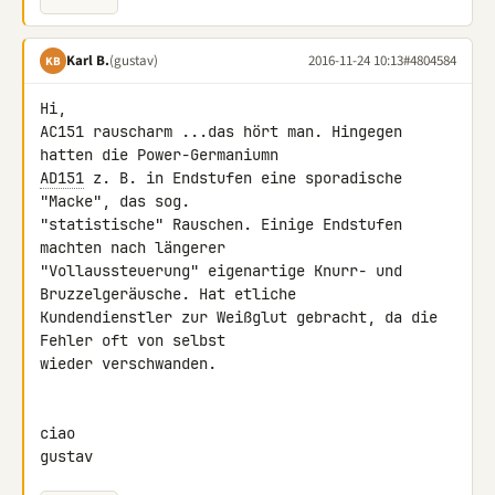
Karl B.
(gustav)
2016-11-24 10:13
#4804584
KB
Hi,

AC151 rauscharm ...das hört man. Hingegen 
AD151
 z. B. in Endstufen eine sporadische 
"Macke", das sog. 

"statistische" Rauschen. Einige Endstufen 
machten nach längerer 

"Vollaussteuerung" eigenartige Knurr- und 
Bruzzelgeräusche. Hat etliche 

Kundendienstler zur Weißglut gebracht, da die 
Fehler oft von selbst 

wieder verschwanden.

ciao

gustav