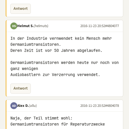
Antwort
Helmut S.
(helmuts)
2016-11-23 20:52
#4804077
HS
In der Industrie vernwendet kein Mensch mehr 
Germaniumtransistoren. 

Deren Zeit ist vor 50 Jahren abgelaufen.

Germaniumtransistoren werden heute nur noch von 
ganz wenigen 

Audiobastlern zur Verzerrung verwendet.
Antwort
Alex D.
(allu)
2016-11-23 20:52
#4804078
AD
Naja, der Teil stimmt wohl:

Germaniumtransistoren für Reperaturzwecke
