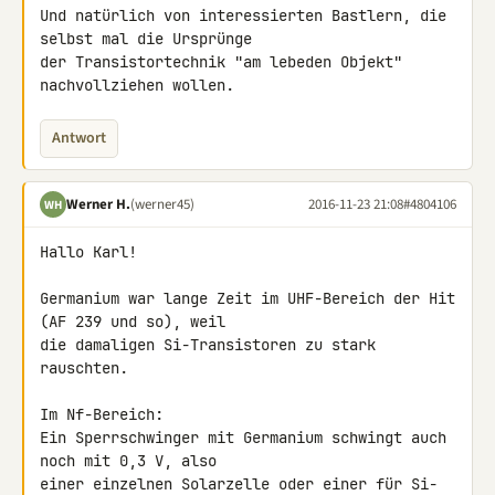
Und natürlich von interessierten Bastlern, die 
selbst mal die Ursprünge 

der Transistortechnik "am lebeden Objekt" 
nachvollziehen wollen.
Antwort
Werner H.
(werner45)
2016-11-23 21:08
#4804106
WH
Hallo Karl!

Germanium war lange Zeit im UHF-Bereich der Hit 
(AF 239 und so), weil 

die damaligen Si-Transistoren zu stark 
rauschten.

Im Nf-Bereich:

Ein Sperrschwinger mit Germanium schwingt auch 
noch mit 0,3 V, also 

einer einzelnen Solarzelle oder einer für Si-