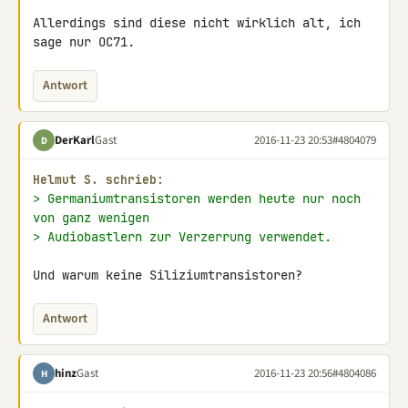
Allerdings sind diese nicht wirklich alt, ich 
sage nur OC71.
Antwort
DerKarl
Gast
2016-11-23 20:53
#4804079
D
Helmut S. schrieb:
> Germaniumtransistoren werden heute nur noch 
von ganz wenigen
> Audiobastlern zur Verzerrung verwendet.
Und warum keine Siliziumtransistoren?
Antwort
hinz
Gast
2016-11-23 20:56
#4804086
H