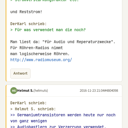
und Reststrom!

DerKarl schrieb:
> Für was verwendet man die noch?
Man liest da: "für Audio und Reperaturzwecke". 
Für Röhren-Radios nimmt 

man logischerweise Röhren. 
http://www.radiomuseum.org/
Antwort
Helmut S.
(helmuts)
2016-11-23 21:04
#4804098
HS
DerKarl schrieb:
> 
Helmut S. schrieb:
>> Germaniumtransistoren werden heute nur noch 
von ganz wenigen
>> Audiobastlern zur Verzerrung verwendet.