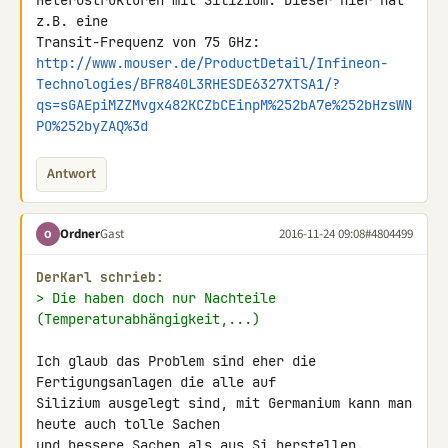
Heterostrukturen mit Silizium. Dieser hier hat 
z.B. eine 

http://www.mouser.de/ProductDetail/Infineon-
Technologies/BFR840L3RHESDE6327XTSA1/?
qs=sGAEpiMZZMvgx482KCZbCEinpM%252bA7e%252bHzsWN
PO%252byZAQ%3d
Antwort
Ordner
Gast
2016-11-24 09:08
#4804499
O
DerKarl schrieb:
> Die haben doch nur Nachteile 
(Temperaturabhängigkeit,...)
Ich glaub das Problem sind eher die 
Fertigungsanlagen die alle auf 

Silizium ausgelegt sind, mit Germanium kann man 
heute auch tolle Sachen 

und bessere Sachen als aus Si herstellen.
