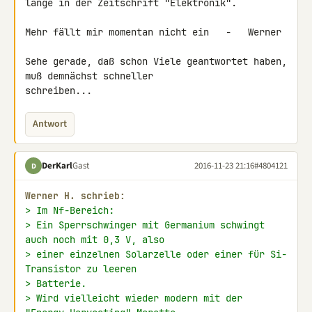
lange in der Zeitschrift "Elektronik".

Mehr fällt mir momentan nicht ein   -   Werner

Sehe gerade, daß schon Viele geantwortet haben, 
muß demnächst schneller 

schreiben...
Antwort
DerKarl
Gast
2016-11-23 21:16
#4804121
D
Werner H. schrieb:
> Im Nf-Bereich:
> Ein Sperrschwinger mit Germanium schwingt 
auch noch mit 0,3 V, also
> einer einzelnen Solarzelle oder einer für Si-
Transistor zu leeren
> Batterie.
> Wird vielleicht wieder modern mit der 