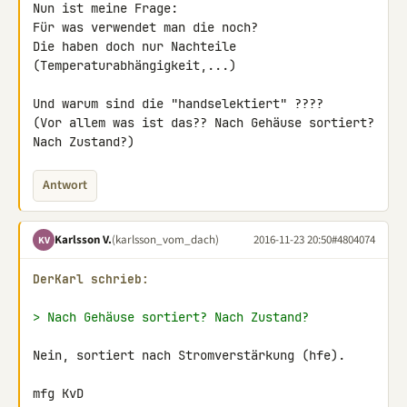
Nun ist meine Frage:

Für was verwendet man die noch?

Die haben doch nur Nachteile 
(Temperaturabhängigkeit,...)

Und warum sind die "handselektiert" ????

(Vor allem was ist das?? Nach Gehäuse sortiert? 
Nach Zustand?)
Antwort
Karlsson V.
(karlsson_vom_dach)
2016-11-23 20:50
#4804074
KV
DerKarl schrieb:
> Nach Gehäuse sortiert? Nach Zustand?
Nein, sortiert nach Stromverstärkung (hfe).

mfg KvD