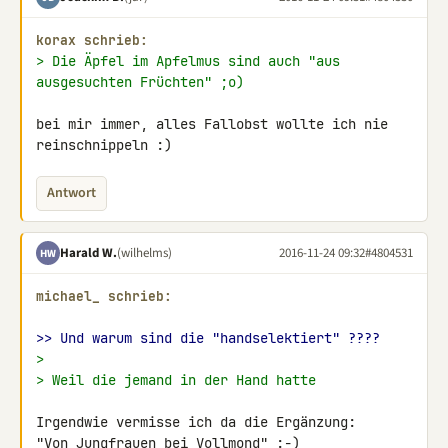
korax schrieb:
> Die Äpfel im Apfelmus sind auch "aus 
ausgesuchten Früchten" ;o)
bei mir immer, alles Fallobst wollte ich nie 
reinschnippeln :)
Antwort
Harald W.
(wilhelms)
2016-11-24 09:32
#4804531
HW
michael_ schrieb:
>> Und warum sind die "handselektiert" ????
>
> Weil die jemand in der Hand hatte
Irgendwie vermisse ich da die Ergänzung:

"Von Jungfrauen bei Vollmond" :-)
