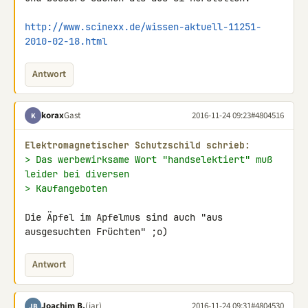
http://www.scinexx.de/wissen-aktuell-11251-
2010-02-18.html
Antwort
korax
Gast
2016-11-24 09:23
#4804516
K
Elektromagnetischer Schutzschild schrieb:
> Das werbewirksame Wort "handselektiert" muß 
leider bei diversen
> Kaufangeboten
Die Äpfel im Apfelmus sind auch "aus 
ausgesuchten Früchten" ;o)
Antwort
Joachim B.
(jar)
2016-11-24 09:31
#4804530
JB