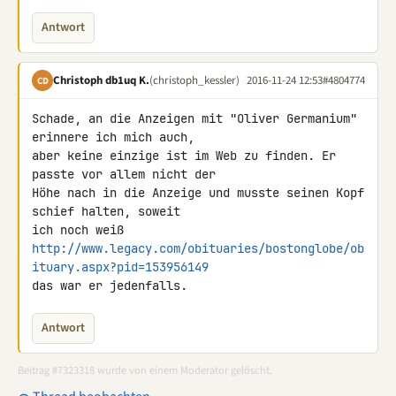
Antwort
Christoph db1uq K.
(christoph_kessler)
2016-11-24 12:53
#4804774
CD
Schade, an die Anzeigen mit "Oliver Germanium" 
erinnere ich mich auch, 

aber keine einzige ist im Web zu finden. Er 
passte vor allem nicht der 

Höhe nach in die Anzeige und musste seinen Kopf 
schief halten, soweit 

http://www.legacy.com/obituaries/bostonglobe/ob
ituary.aspx?pid=153956149
das war er jedenfalls.
Antwort
Beitrag #7323318 wurde von einem Moderator gelöscht.