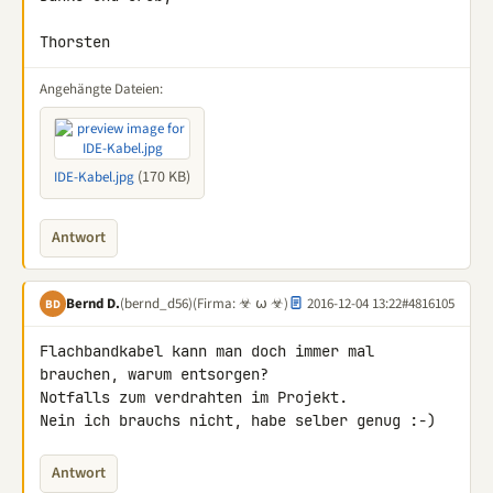
Thorsten
Angehängte Dateien:
(170 KB)
IDE-Kabel.jpg
Antwort
Bernd D.
(bernd_d56)
(Firma: ☣ ⍵ ☣)
2016-12-04 13:22
#4816105
BD
Flachbandkabel kann man doch immer mal 
brauchen, warum entsorgen?

Notfalls zum verdrahten im Projekt.

Nein ich brauchs nicht, habe selber genug :-)
Antwort