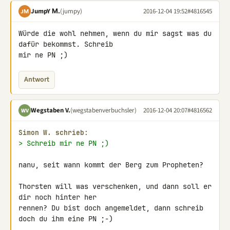
JumpY Μ.
(jumpy)
2016-12-04 19:52
#4816545
JΜ
Würde die wohl nehmen, wenn du mir sagst was du 
dafür bekommst. Schreib 

mir ne PN ;)
Antwort
Wegstaben V.
(wegstabenverbuchsler)
2016-12-04 20:07
#4816562
WV
Simon W. schrieb:
> Schreib mir ne PN ;)
nanu, seit wann kommt der Berg zum Propheten?

Thorsten will was verschenken, und dann soll er 
dir noch hinter her 

rennen? Du bist doch angemeldet, dann schreib 
doch du ihm eine PN ;-)