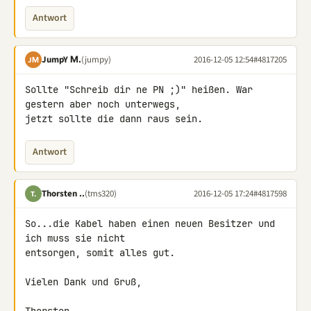
Antwort
JumpY Μ.
(jumpy)
2016-12-05 12:54
#4817205
JΜ
Sollte "Schreib dir ne PN ;)" heißen. War 
gestern aber noch unterwegs, 

jetzt sollte die dann raus sein.
Antwort
Thorsten ..
(tms320)
2016-12-05 17:24
#4817598
T.
So...die Kabel haben einen neuen Besitzer und 
ich muss sie nicht 

entsorgen, somit alles gut.

Vielen Dank und Gruß,
