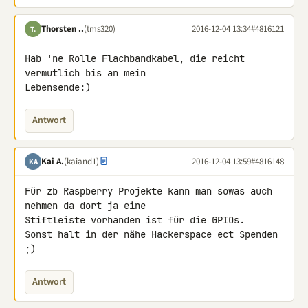
Thorsten ..
(tms320)
2016-12-04 13:34
#4816121
T.
Hab 'ne Rolle Flachbandkabel, die reicht 
vermutlich bis an mein 

Lebensende:)
Antwort
Kai A.
(kaiand1)
2016-12-04 13:59
#4816148
KA
Für zb Raspberry Projekte kann man sowas auch 
nehmen da dort ja eine 

Stiftleiste vorhanden ist für die GPIOs.

Sonst halt in der nähe Hackerspace ect Spenden 
;)
Antwort