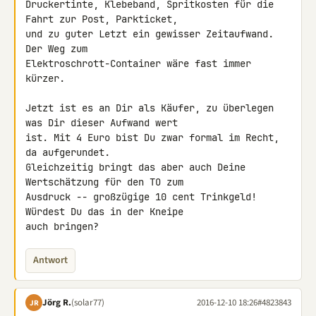
Druckertinte, Klebeband, Spritkosten für die 
Fahrt zur Post, Parkticket, 

und zu guter Letzt ein gewisser Zeitaufwand. 
Der Weg zum 

Elektroschrott-Container wäre fast immer 
kürzer.

Jetzt ist es an Dir als Käufer, zu überlegen 
was Dir dieser Aufwand wert 

ist. Mit 4 Euro bist Du zwar formal im Recht, 
da aufgerundet. 

Gleichzeitig bringt das aber auch Deine 
Wertschätzung für den TO zum 

Ausdruck -- großzügige 10 cent Trinkgeld! 
Würdest Du das in der Kneipe 

auch bringen?
Antwort
Jörg R.
(solar77)
2016-12-10 18:26
#4823843
JR