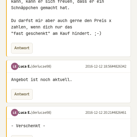
kann, kann er sich freuen, dass er ein 
Schnäppchen gemacht hat.

Du darfst mir aber auch gerne den Preis x 
zahlen, wenn dich nur das 

"fast geschenkt" am Kauf hindert. ;-)
Antwort
Luca E.
(derlucae98)
2016-12-12 18:56
#4826342
LE
Angebot ist noch aktuell.
Antwort
Luca E.
(derlucae98)
2016-12-12 20:21
#4826461
LE
- Verschenkt -