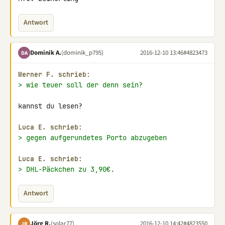
Antwort
Dominik A.
(dominik_p795)
2016-12-10 13:46
#4823473
DA
Werner F. schrieb:
> wie teuer soll der denn sein?
kannst du lesen?

Luca E. schrieb:
> gegen aufgerundetes Porto abzugeben
Luca E. schrieb:
> DHL-Päckchen zu 3,90€.
Antwort
Jörg R.
(solar77)
2016-12-10 14:42
#4823550
JR