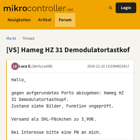
Login
Neuigkeiten
Artikel
Forum
Markt
›
Thread
[VS] Hameg HZ 31 Demodulatortastkof
Luca E.
(derlucae98)
2016-12-10 13:03
#4823417
LE
Hallo,

gegen aufgerundetes Porto abzugeben: Hameg HZ 
31 Demodulatortastkopf. 

Zustand siehe Bilder, Funktion ungeprüft.

Versand als DHL-Päckchen zu 3,90€.

Bei Interesse bitte eine PN an mich.