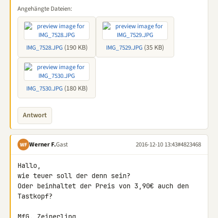
Angehängte Dateien:
(190 KB)
(35 KB)
IMG_7528.JPG
IMG_7529.JPG
(180 KB)
IMG_7530.JPG
Antwort
Werner F.
Gast
2016-12-10 13:43
#4823468
WF
Hallo,

wie teuer soll der denn sein?

Oder beinhaltet der Preis von 3,90€ auch den 
Tastkopf?

MfG. Zeinerling