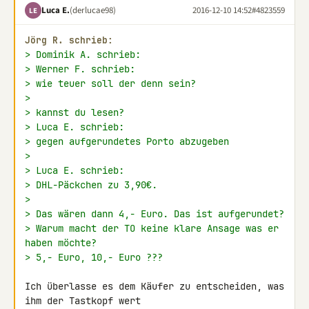
Luca E.
(derlucae98)
2016-12-10 14:52
#4823559
LE
Jörg R. schrieb:
> Dominik A. schrieb:
> Werner F. schrieb:
> wie teuer soll der denn sein?
>
> kannst du lesen?
> Luca E. schrieb:
> gegen aufgerundetes Porto abzugeben
>
> Luca E. schrieb:
> DHL-Päckchen zu 3,90€.
>
> Das wären dann 4,- Euro. Das ist aufgerundet?
> Warum macht der TO keine klare Ansage was er 
haben möchte?
> 5,- Euro, 10,- Euro ???
Ich überlasse es dem Käufer zu entscheiden, was 
ihm der Tastkopf wert 
