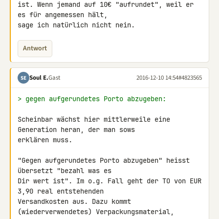
ist. Wenn jemand auf 10€ "aufrundet", weil er 
es für angemessen hält, 

sage ich natürlich nicht nein.
Antwort
Soul E.
Gast
2016-12-10 14:54
#4823565
SE
> gegen aufgerundetes Porto abzugeben:
Scheinbar wächst hier mittlerweile eine 
Generation heran, der man sows 

erklären muss.

"Gegen aufgerundetes Porto abzugeben" heisst 
übersetzt "bezahl was es 

Dir wert ist". Im o.g. Fall geht der TO von EUR 
3,90 real entstehenden 

Versandkosten aus. Dazu kommt 
(wiederverwendetes) Verpackungsmaterial, 
