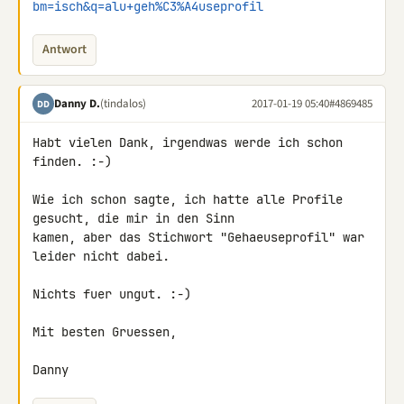
bm=isch&q=alu+geh%C3%A4useprofil
Antwort
Danny D.
(tindalos)
2017-01-19 05:40
#4869485
DD
Habt vielen Dank, irgendwas werde ich schon 
finden. :-)

Wie ich schon sagte, ich hatte alle Profile 
gesucht, die mir in den Sinn 

kamen, aber das Stichwort "Gehaeuseprofil" war 
leider nicht dabei.

Nichts fuer ungut. :-)

Mit besten Gruessen,

Danny