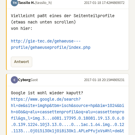
Tassilo H.
(tassilo_h)
2017-01-18 17:42
#4869072
TH
Vielleicht paßt eines der Seitenteilprofile 
(etwas nach unten scrollen) 

von hier:

http://gie-tec.de/gehaeuse---
profile/gehaeuseprofile/index.php
Antwort
Cyborg
Gast
2017-01-18 20:15
#4869231
C
https://www.google.de/search?
hl=de&site=imghp&tbm=isch&source=hp&biw=1024&bi
h=606&q=alu+cassettenprofil&oq=alu+cassettenpro
fil&gs_l=img.3...6081.17395.0.18081.19.13.0.6.0
.0.139.1224.10j3.13.0....0...1ac.1.64.img..0.12
.1135...0j0i5i30k1j0i8i30k1.APLePfujxVs#hl=de&t