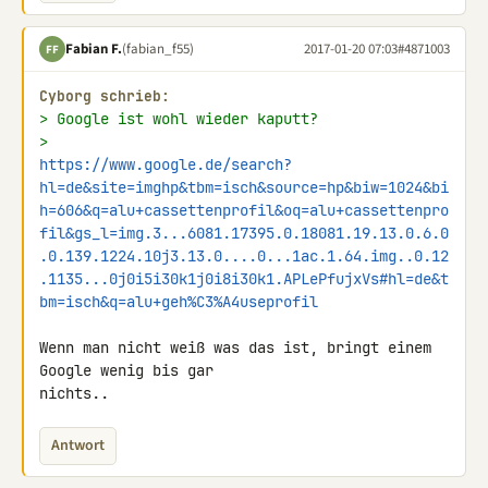
Fabian F.
(fabian_f55)
2017-01-20 07:03
#4871003
FF
Cyborg schrieb:
> Google ist wohl wieder kaputt?
> 
https://www.google.de/search?
hl=de&site=imghp&tbm=isch&source=hp&biw=1024&bi
h=606&q=alu+cassettenprofil&oq=alu+cassettenpro
fil&gs_l=img.3...6081.17395.0.18081.19.13.0.6.0
.0.139.1224.10j3.13.0....0...1ac.1.64.img..0.12
.1135...0j0i5i30k1j0i8i30k1.APLePfujxVs#hl=de&t
bm=isch&q=alu+geh%C3%A4useprofil
Wenn man nicht weiß was das ist, bringt einem 
Google wenig bis gar 

nichts..
Antwort