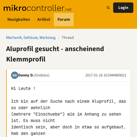
Login
Neuigkeiten
Artikel
Forum
Mechanik, Gehäuse, Werkzeug
›
Thread
Aluprofil gesucht - anscheinend
Klemmprofil
Danny D.
(tindalos)
2017-01-18 16:54
#4869021
DD
Hi Leute !

Ich bin auf der Suche nach einem Aluprofil, das 
so oder aehnlich 

(mehrere "Einschuebe") wie im Anhang zu sehen 
ist. Es muss nicht 

identisch sein, aber doch in etwa so aufgebaut. 
Hab den ganzen 
