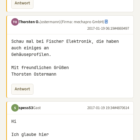
Antwort
Thorsten O.
(ostermann)
(Firma: mechapro GmbH)
TO
2017-01-19 06:19
#4869497
Schau mal bei Fischer Elektronik, die haben 
auch einiges an 

Gehäuseprofilen.

Mit freundlichen Grüßen

Thorsten Ostermann
Antwort
spess53
Gast
2017-01-19 19:34
#4870614
S
Hi

Ich glaube hier
