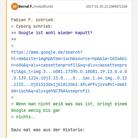
Bernd F.
(metallfunk)
2017-01-20 21:23
#4872184
BF
Fabian F. schrieb:
> 
Cyborg schrieb:
>> Google ist wohl wieder kaputt?
>>
> 
https://www.google.de/search?
hl=de&site=imghp&tbm=isch&source=hp&biw=1024&bi
h=606&q=alu+cassettenprofil&oq=alu+cassettenpro
fil&gs_l=img.3...6081.17395.0.18081.19.13.0.6.0
.0.139.1224.10j3.13.0....0...1ac.1.64.img..0.12
.1135...0j0i5i30k1j0i8i30k1.APLePfujxVs#hl=de&t
bm=isch&q=alu+geh%C3%A4useprofil
>
> Wenn man nicht weiß was das ist, bringt einem 
Google wenig bis gar
> nichts..
Dazu mal was aus der Historie:
