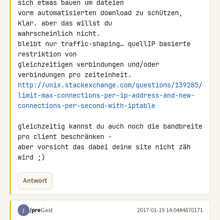
sich etwas bauen um dateien 

vorm automatisierten download zu schützen, 
klar. aber das willst du 

wahrscheinlich nicht.

bleibt nur traffic-shaping… quellIP basierte 
restriktion von 

gleichzeitigen verbindungen und/oder 
http://unix.stackexchange.com/questions/139285/
limit-max-connections-per-ip-address-and-new-
connections-per-second-with-iptable
gleichzeitig kannst du auch noch die bandbreite 
pro client beschränken - 

aber vorsicht das dabei deine site nicht zäh 
wird ;)
Antwort
/pre
Gast
2017-01-19 14:04
#4870171
/