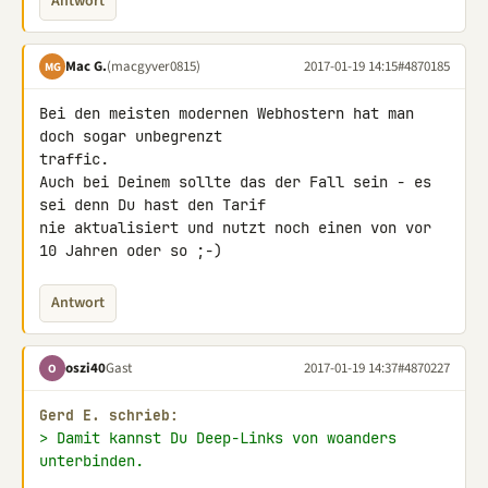
Antwort
Mac G.
(macgyver0815)
2017-01-19 14:15
#4870185
MG
Bei den meisten modernen Webhostern hat man 
doch sogar unbegrenzt 

traffic.

Auch bei Deinem sollte das der Fall sein - es 
sei denn Du hast den Tarif 

nie aktualisiert und nutzt noch einen von vor 
10 Jahren oder so ;-)
Antwort
oszi40
Gast
2017-01-19 14:37
#4870227
O
Gerd E. schrieb:
> Damit kannst Du Deep-Links von woanders 
unterbinden.