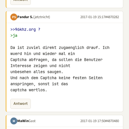
Pandur S.
(jetztnicht)
2017-01-19 15:17
#4870282
PS
>>96khz.org ?
>ja
Da ist zuviel direkt zugaenglich drauf. Ich 
wuerd hin und wieder mal ein 

Captcha abfragen, da sollen die Benutzer 
Interesse zeigen und nicht 

unbesehen alles saugen.

Und nach dem Captcha keine festen Seiten 
anspringen, sonst ist das 

captcha wertlos.
Antwort
MaWin
Gast
2017-01-19 17:50
#4870480
M