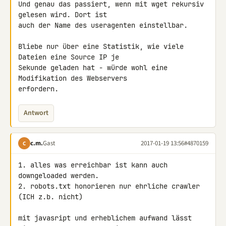
Und genau das passiert, wenn mit wget rekursiv 
gelesen wird. Dort ist 

auch der Name des useragenten einstellbar.

Bliebe nur über eine Statistik, wie viele 
Dateien eine Source IP je 

Sekunde geladen hat - würde wohl eine 
Modifikation des Webservers 

erfordern.
Antwort
c.m.
Gast
2017-01-19 13:56
#4870159
C
1. alles was erreichbar ist kann auch 
downgeloaded werden.

2. robots.txt honorieren nur ehrliche crawler 
(ICH z.b. nicht)

mit javasript und erheblichem aufwand lässt 