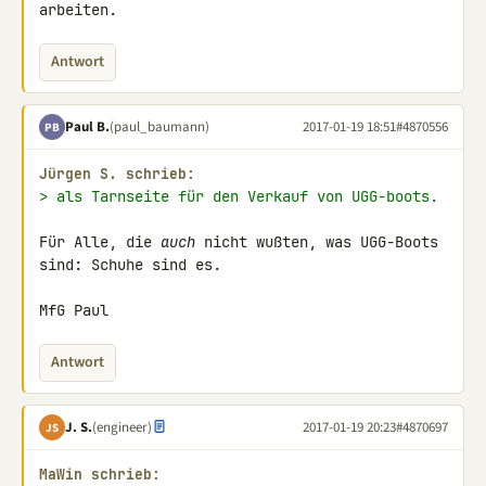
arbeiten.
Antwort
Paul B.
(paul_baumann)
2017-01-19 18:51
#4870556
PB
Jürgen S. schrieb:
> als Tarnseite für den Verkauf von UGG-boots.
Für Alle, die 
auch
 nicht wußten, was UGG-Boots 
sind: Schuhe sind es.

MfG Paul
Antwort
J. S.
(engineer)
2017-01-19 20:23
#4870697
JS
MaWin schrieb: