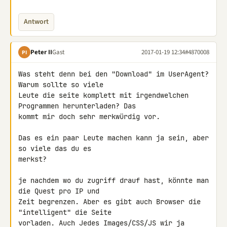
Antwort
Peter II
Gast
2017-01-19 12:34
#4870008
PI
Was steht denn bei den "Download" im UserAgent? 
Warum sollte so viele 

Leute die seite komplett mit irgendwelchen 
Programmen herunterladen? Das 

kommt mir doch sehr merkwürdig vor.

Das es ein paar Leute machen kann ja sein, aber 
so viele das du es 

merkst?

je nachdem wo du zugriff drauf hast, könnte man 
die Quest pro IP und 

Zeit begrenzen. Aber es gibt auch Browser die 
"intelligent" die Seite 

vorladen. Auch Jedes Images/CSS/JS wir ja 