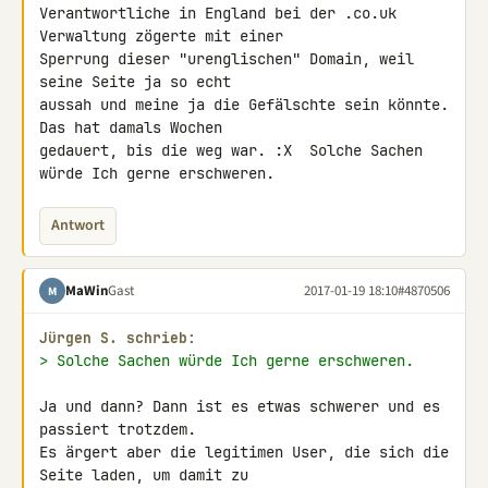
Verantwortliche in England bei der .co.uk 
Verwaltung zögerte mit einer 

Sperrung dieser "urenglischen" Domain, weil 
seine Seite ja so echt 

aussah und meine ja die Gefälschte sein könnte. 
Das hat damals Wochen 

gedauert, bis die weg war. :X  Solche Sachen 
würde Ich gerne erschweren.
Antwort
MaWin
Gast
2017-01-19 18:10
#4870506
M
Jürgen S. schrieb:
> Solche Sachen würde Ich gerne erschweren.
Ja und dann? Dann ist es etwas schwerer und es 
passiert trotzdem.

Es ärgert aber die legitimen User, die sich die 
Seite laden, um damit zu 
