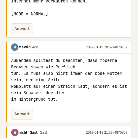
Internet mehr verkaufen können.

[MODE = NORMAL]
Antwort
MaWin
Gast
2017-01-19 20:57
#4870752
M
Außerdem solltest du beachten, dass moderne 
Browser sowas wie Prefetch 

tun. Es muss also nicht immer der böse Nutzer 
sein, der eine Seite 

komplett auf einen Streich lädt, sondern es ist 
sein Browser, der dies 

im Hintergrund tut.
Antwort
nicht“Gast“
Gast
2017-01-19 21:33
#4870808
N