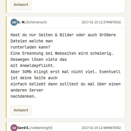
Antwort
S. M.
(lichtmensch)
2017-01-19 12:37
#4870016
SM
Hast du nur Seiten & Bilder oder auch Größere 
Dateien welche man 

runterladen kann?

Eine Erkennung bei Webseiten wird schwierig. 
Deswegen lösen viele das 

mit Anmeldepflicht.

Aber 50Mb klingt erst mal nicht viel. Eventuell 
ist deine Seite auch 

einfach beliebt dann solltest du mal über einen 
anderen Server 

nachdenken.
Antwort
Gerd E.
(robberknight)
2017-01-19 12:48
#4870042
GE