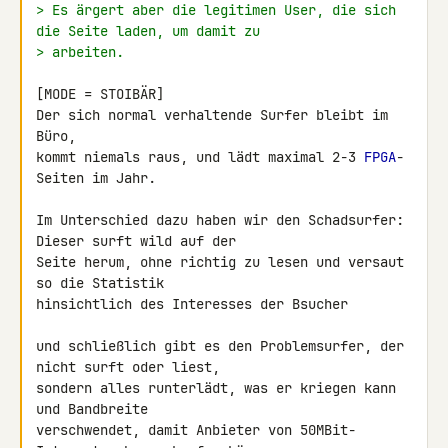
> Es ärgert aber die legitimen User, die sich 
die Seite laden, um damit zu
> arbeiten.
[MODE = STOIBÄR]

Der sich normal verhaltende Surfer bleibt im 
Büro,

kommt niemals raus, und lädt maximal 2-3 
FPGA
-
Seiten im Jahr.

Im Unterschied dazu haben wir den Schadsurfer: 
Dieser surft wild auf der 

Seite herum, ohne richtig zu lesen und versaut 
so die Statistik 

hinsichtlich des Interesses der Bsucher

und schließlich gibt es den Problemsurfer, der 
nicht surft oder liest, 

sondern alles runterlädt, was er kriegen kann 
und Bandbreite 

verschwendet, damit Anbieter von 50MBit-