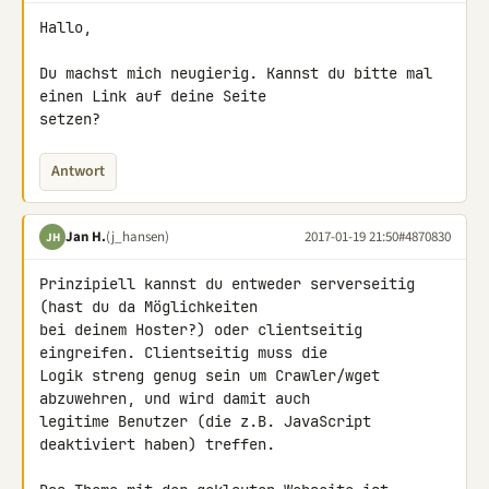
Hallo,

Du machst mich neugierig. Kannst du bitte mal 
einen Link auf deine Seite 

setzen?
Antwort
Jan H.
(j_hansen)
2017-01-19 21:50
#4870830
JH
Prinzipiell kannst du entweder serverseitig 
(hast du da Möglichkeiten 

bei deinem Hoster?) oder clientseitig 
eingreifen. Clientseitig muss die 

Logik streng genug sein um Crawler/wget 
abzuwehren, und wird damit auch 

legitime Benutzer (die z.B. JavaScript 
deaktiviert haben) treffen.
