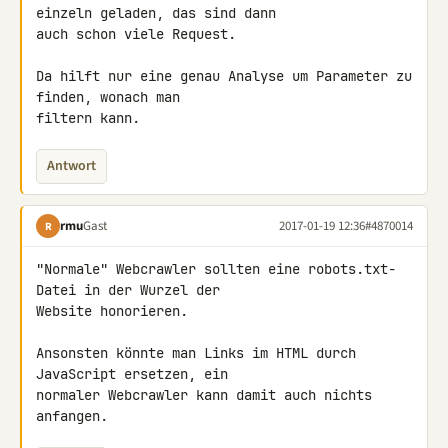
einzeln geladen, das sind dann 

auch schon viele Request.

Da hilft nur eine genau Analyse um Parameter zu 
finden, wonach man 

filtern kann.
Antwort
rmu
Gast
2017-01-19 12:36
#4870014
R
"Normale" Webcrawler sollten eine robots.txt-
Datei in der Wurzel der 

Website honorieren.

Ansonsten könnte man Links im HTML durch 
JavaScript ersetzen, ein 

normaler Webcrawler kann damit auch nichts 
anfangen.