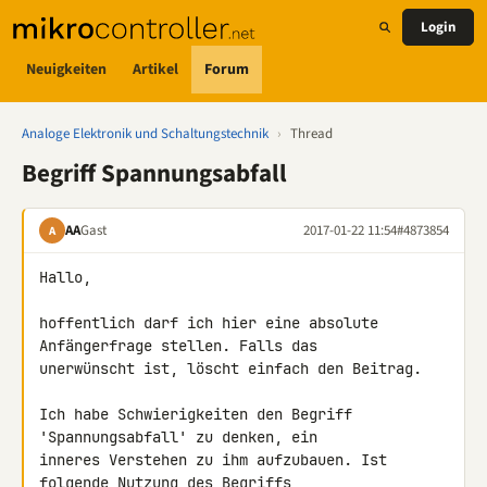
Login
Neuigkeiten
Artikel
Forum
Analoge Elektronik und Schaltungstechnik
›
Thread
Begriff Spannungsabfall
AA
Gast
2017-01-22 11:54
#4873854
A
Hallo,

hoffentlich darf ich hier eine absolute 
Anfängerfrage stellen. Falls das 

unerwünscht ist, löscht einfach den Beitrag.

Ich habe Schwierigkeiten den Begriff 
'Spannungsabfall' zu denken, ein 

inneres Verstehen zu ihm aufzubauen. Ist 
folgende Nutzung des Begriffs 
