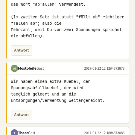
das Wort "abfallen" verwendest.

(Im zweiten Satz ist statt "fällt ab" richtiger 
"fallen ab"; also die 

Mehrzahl, weil Du von zwei Spannungen sprichst, 
die abfallen).
Antwort
Mostpfeife
Gast
2017-01-22 12:12
#4873878
M
Wir haben einen extra Kuebel, der 
Spanungsabfallkuebel, der wird 

taeglich geleert und an die 
Entsorgungen/Verwertung weitergereicht.
Antwort
Theor
Gast
2017-01-22 12:18
#4873885
T