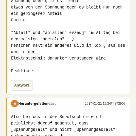
Spannung überig => es "fehlt" 

etwas von der Spannung oder es bleibt nur noch 
ein geringerer Anteil 

überig.

"Abfall" und "abfallen" erzeugt im Alltag bei 
den meisten "normalen" :-) 

Menschen halt ein anderes Bild im Kopf, als das 
was in der 

Elektrotechnik darunter verstanden wird.

Praktiker
Antwort
Heruntergefallen
Gast
2017-01-22 12:34
#4873909
H
Also bei uns in der Berufsschule wird 
peinlichst darauf geachtet, dass 

„Spannungsfall“ und nicht „Spannungsabfall“ 
dafür benutzt wird, da 
