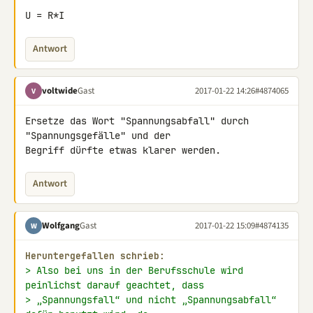
U = R*I
Antwort
voltwide
Gast
2017-01-22 14:26
#4874065
V
Ersetze das Wort "Spannungsabfall" durch 
"Spannungsgefälle" und der 

Begriff dürfte etwas klarer werden.
Antwort
Wolfgang
Gast
2017-01-22 15:09
#4874135
W
Heruntergefallen schrieb:
> Also bei uns in der Berufsschule wird 
peinlichst darauf geachtet, dass
> „Spannungsfall“ und nicht „Spannungsabfall“ 