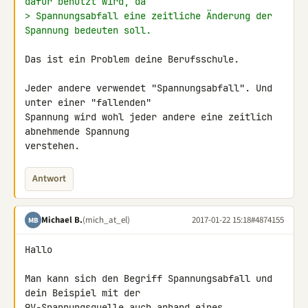
dafür benutzt wird, da
> Spannungsabfall eine zeitliche Änderung der 
Spannung bedeuten soll.
Das ist ein Problem deine Berufsschule.

Jeder andere verwendet "Spannungsabfall". Und 
unter einer "fallenden" 

Spannung wird wohl jeder andere eine zeitlich 
abnehmende Spannung 

verstehen.
Antwort
Michael B.
(mich_at_el)
2017-01-22 15:18
#4874155
MB
Hallo

Man kann sich den Begriff Spannungsabfall und 
dein Beispiel mit der 

9V-Spannungsquelle auch anhand eines 