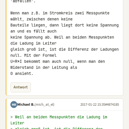
'abfallen'.

Wenn man z.B. im Stromkreis zwei Messpunkte 
wählt, zwischen denen keine 

Bauteile liegen, dann liegt dort keine Spannung 
an und es fällt auch 

keine Spannung ab. Weil an beiden Messpunkten 
die Ladung im Leiter 

gleich groß ist, ist die Differenz der Ladungen 
null. Mit der Formel 

U=R*I bekommt man auch null, wenn man den 
Widerstand in der Leitung als 

0 ansieht.
Antwort
Michael B.
(mich_at_el)
2017-01-22 15:35
#4874185
MB
> Weil an beiden Messpunkten die Ladung im 
Leiter