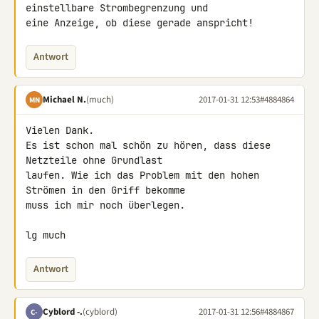
einstellbare Strombegrenzung und 

eine Anzeige, ob diese gerade anspricht!
Antwort
Michael N.
(much)
2017-01-31 12:53
#4884864
MN
Vielen Dank.

Es ist schon mal schön zu hören, dass diese 
Netzteile ohne Grundlast 

laufen. Wie ich das Problem mit den hohen 
Strömen in den Griff bekomme 

muss ich mir noch überlegen.

lg much
Antwort
Cyblord -.
(cyblord)
2017-01-31 12:56
#4884867
C-