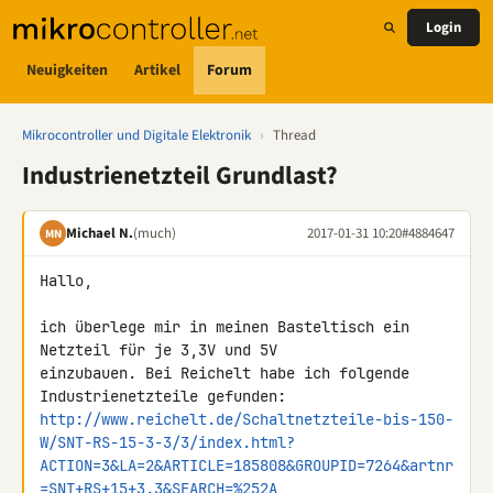
Login
Neuigkeiten
Artikel
Forum
Mikrocontroller und Digitale Elektronik
›
Thread
Industrienetzteil Grundlast?
Michael N.
(much)
2017-01-31 10:20
#4884647
MN
Hallo,

ich überlege mir in meinen Basteltisch ein 
Netzteil für je 3,3V und 5V 

einzubauen. Bei Reichelt habe ich folgende 
http://www.reichelt.de/Schaltnetzteile-bis-150-
W/SNT-RS-15-3-3/3/index.html?
ACTION=3&LA=2&ARTICLE=185808&GROUPID=7264&artnr
=SNT+RS+15+3.3&SEARCH=%252A