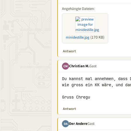
Angehängte Dateien:
(170 KB)
minidestille.jpg
Antwort
Christian M.
Gast
CM
Du kannst mal annehmen, dass 
wie gross ein KK wäre, und da
Gruss Chregu
Antwort
Der Andere
Gast
DA