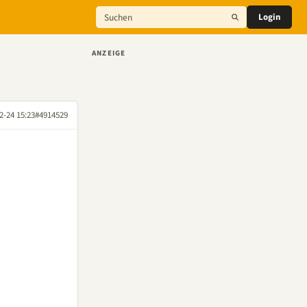
Login
ANZEIGE
2-24 15:23
#4914529