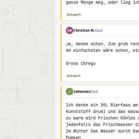
ganze Menge weg, oder lieg ic
Antwort
Christian M.
Gast
CM
Ja, denke schon. Zum grob rech
Am einfachsten wäre schon, ei
Gruss Chregu
Antwort
Johannes
Gast
J
Ich denke ein 50L Bierfass am
Kunststoff drum) und das wass
zu warm wird Frischen Kühles 
jedenfalls das Frischwasser di
Im Winter Das Wasser durch Ga
Pumpen
