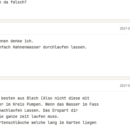
h da falsch?
2017-0
nen denke ich.

nfach Hahnenwasser durchlaufen lassen.

2017-0
 besten aus Blech (Also nicht diese mit 

er im Kreis Pumpen. Wenn das Wasser im Fass 

nachlaufen Lassen. Das Erspart dir 

e ganze zeit laufen muss.

rtenschläuche welche lang im Garten liegen 
