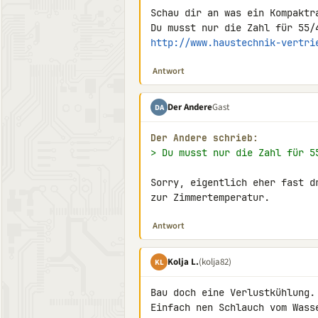
Schau dir an was ein Kompaktr
http://www.haustechnik-vertri
Antwort
Der Andere
Gast
DA
Der Andere schrieb:
> Du musst nur die Zahl für 5
Sorry, eigentlich eher fast d
zur Zimmertemperatur.
Antwort
Kolja L.
(kolja82)
KL
Bau doch eine Verlustkühlung.

Einfach nen Schlauch vom Wass