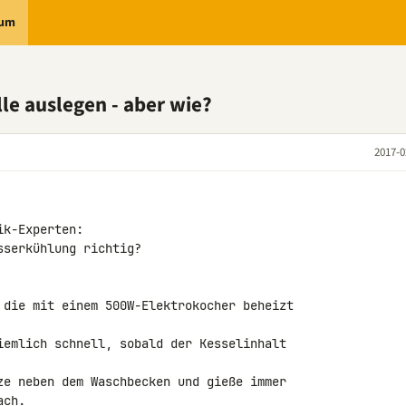
rum
le auslegen - aber wie?
2017-0
k-Experten:

serkühlung richtig?

 die mit einem 500W-Elektrokocher beheizt 

iemlich schnell, sobald der Kesselinhalt 

ze neben dem Waschbecken und gieße immer 

ch.
