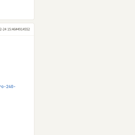
2-24 15:46
#4914552
ro-240-