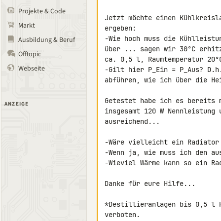
Projekte & Code
Jetzt möchte einen Kühlkreisl
Markt
ergeben:

-Wie hoch muss die Kühlleistu
Ausbildung & Beruf
über ... sagen wir 30°C erhit
Offtopic
ca. 0,5 l, Raumtemperatur 20°C
Webseite
-Gilt hier P_Ein = P_Aus? D.h
abführen, wie ich über die He
Getestet habe ich es bereits 
ANZEIGE
insgesamt 120 W Nennleistung 
ausreichend...

-Wäre vielleicht ein Radiator 
-Wenn ja, wie muss ich den aus
-Wieviel Wärme kann so ein Rad
Danke für eure Hilfe...

*Destillieranlagen bis 0,5 l 
verboten.