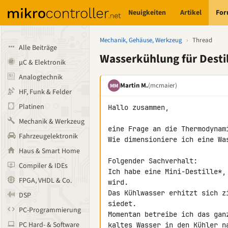
Neuigkeiten
Artikel
Fo
Mechanik, Gehäuse, Werkzeug
›
Thread
Alle Beiträge
Wasserkühlung für Destil
µC & Elektronik
Analogtechnik
Martin M.
(mcmaier)
MM
HF, Funk & Felder
Platinen
Hallo zusammen,

Mechanik & Werkzeug
eine Frage an die Thermodynami
Fahrzeugelektronik
Wie dimensioniere ich eine Was
Haus & Smart Home
Folgender Sachverhalt:

Compiler & IDEs
Ich habe eine Mini-Destille*,
FPGA, VHDL & Co.
wird.

Das Kühlwasser erhitzt sich z
DSP
siedet.

PC-Programmierung
Momentan betreibe ich das gan
PC Hard- & Software
kaltes Wasser in den Kühler na