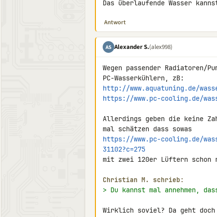
Das überlaufende Wasser kanns
Antwort
Alexander S.
(alex998)
AS
Wegen passender Radiatoren/Pum
http://www.aquatuning.de/wass
https://www.pc-cooling.de/was
Allerdings geben die keine Za
https://www.pc-cooling.de/was
31102?c=275
mit zwei 120er Lüftern schon r
Christian M. schrieb:
> Du kannst mal annehmen, das
Wirklich soviel? Da geht doch