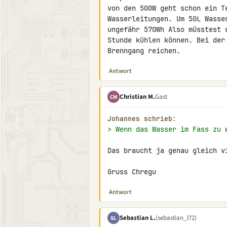
von den 500W geht schon ein T
Wasserleitungen. Um 50L Wasse
ungefähr 570Wh Also müsstest 
Stunde kühlen können. Bei der
Brenngang reichen.
Antwort
Christian M.
Gast
CM
Johannes schrieb:
> Wenn das Wasser im Fass zu 
Das braucht ja genau gleich v
Gruss Chregu
Antwort
Sebastian L.
(sebastian_l72)
SL