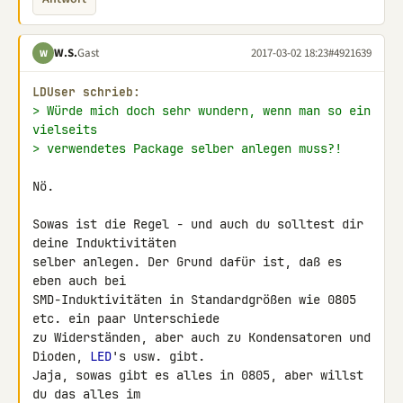
W.S.
Gast
2017-03-02 18:23
#4921639
W
LDUser schrieb:
> Würde mich doch sehr wundern, wenn man so ein 
vielseits
> verwendetes Package selber anlegen muss?!
Nö.

Sowas ist die Regel - und auch du solltest dir 
deine Induktivitäten 

selber anlegen. Der Grund dafür ist, daß es 
eben auch bei 

SMD-Induktivitäten in Standardgrößen wie 0805 
etc. ein paar Unterschiede 

zu Widerständen, aber auch zu Kondensatoren und 
Dioden, 
LED
's usw. gibt. 

Jaja, sowas gibt es alles in 0805, aber willst 
du das alles im 
