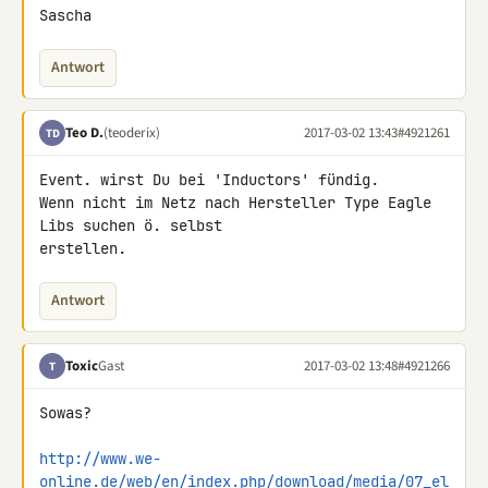
Sascha
Antwort
Teo D.
(teoderix)
2017-03-02 13:43
#4921261
TD
Event. wirst Du bei 'Inductors' fündig.

Wenn nicht im Netz nach Hersteller Type Eagle 
Libs suchen ö. selbst 

erstellen.
Antwort
Toxic
Gast
2017-03-02 13:48
#4921266
T
Sowas?

http://www.we-
online.de/web/en/index.php/download/media/07_el