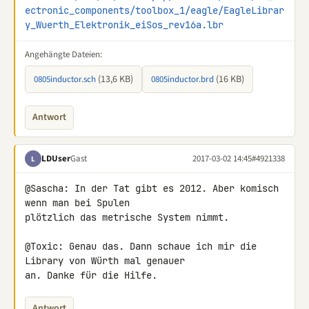
ectronic_components/toolbox_1/eagle/EagleLibrar
y_Wuerth_Elektronik_eiSos_rev16a.lbr
Angehängte Dateien:
(13,6 KB)
(16 KB)
0805inductor.sch
0805inductor.brd
Antwort
LDUser
Gast
2017-03-02 14:45
#4921338
L
@Sascha: In der Tat gibt es 2012. Aber komisch 
wenn man bei Spulen 

plötzlich das metrische System nimmt.

@Toxic: Genau das. Dann schaue ich mir die 
Library von Würth mal genauer 

an. Danke für die Hilfe.
Antwort