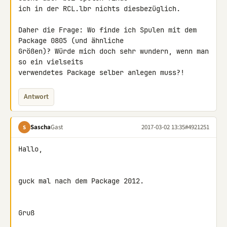
ich in der RCL.lbr nichts diesbezüglich.

Daher die Frage: Wo finde ich Spulen mit dem 
Package 0805 (und ähnliche 

Größen)? Würde mich doch sehr wundern, wenn man 
so ein vielseits 

verwendetes Package selber anlegen muss?!
Antwort
Sascha
Gast
2017-03-02 13:35
#4921251
S
Hallo,

guck mal nach dem Package 2012.

Gruß
