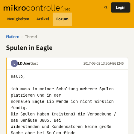
Login
Neuigkeiten
Artikel
Forum
Platinen
›
Thread
Spulen in Eagle
LDUser
Gast
2017-03-02 13:30
#4921246
L
Hallo,

ich muss in meiner Schaltung mehrere Spulen 
platzieren und in der 

normalen Eagle Lib werde ich nicht wirklich 
fündig.

Die Spulen haben (meistens) die Verpackung / 
das Gehäuse 0805. Bei 

Widerständen und Kondensatoren keine große 
Sache aber bei Spulen finde 
