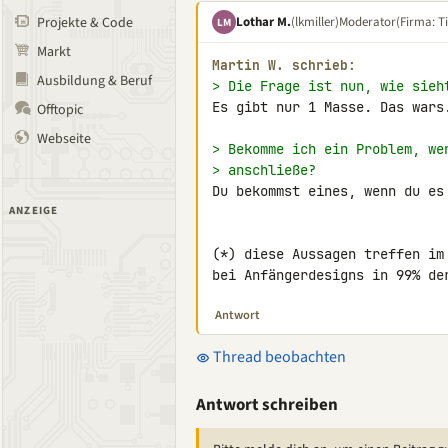
Lothar M.
(lkmiller)
Moderator
(Firma: Ti
Projekte & Code
LM
Markt
Martin W. schrieb:
Ausbildung & Beruf
> Die Frage ist nun, wie sieh
Es gibt nur 1 Masse. Das wars.
Offtopic
Webseite
> Bekomme ich ein Problem, we
> anschließe?
Du bekommst eines, wenn du es
ANZEIGE
(*) diese Aussagen treffen im
bei Anfängerdesigns in 99% de
Antwort
Thread beobachten
Antwort schreiben