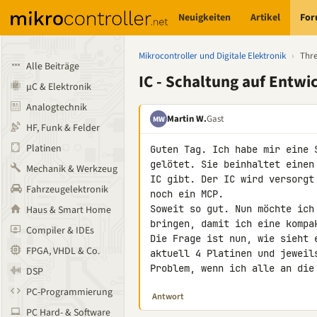
Neuigkeiten
Artikel
Fo
Mikrocontroller und Digitale Elektronik
›
Thr
Alle Beiträge
IC - Schaltung auf Entw
µC & Elektronik
Analogtechnik
Martin W.
Gast
MW
HF, Funk & Felder
Platinen
Guten Tag. Ich habe mir eine 
gelötet. Sie beinhaltet einen
Mechanik & Werkzeug
IC gibt. Der IC wird versorgt
Fahrzeugelektronik
noch ein MCP.

Soweit so gut. Nun möchte ich
Haus & Smart Home
bringen, damit ich eine kompa
Compiler & IDEs
Die Frage ist nun, wie sieht 
FPGA, VHDL & Co.
aktuell 4 Platinen und jeweil
Problem, wenn ich alle an die
DSP
PC-Programmierung
Antwort
PC Hard- & Software