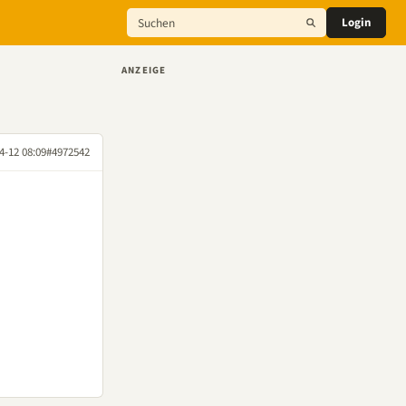
Login
ANZEIGE
4-12 08:09
#4972542