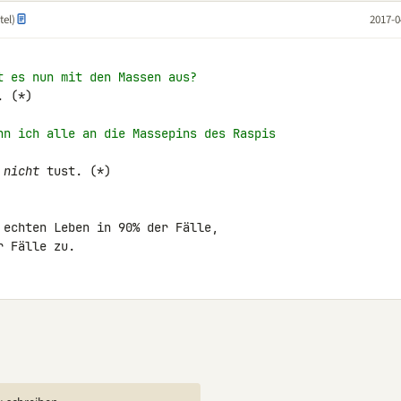
tel)
2017-0
t es nun mit den Massen aus?
 (*)

nn ich alle an die Massepins des Raspis
 
nicht
 tust. (*)

 echten Leben in 90% der Fälle,

r Fälle zu.