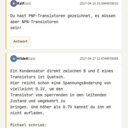
Ralf
Gast
2017-04-16 19:39
#4978016
R
Du hast PNP-Transistoren gezeichnet, es müssen 
aber NPN-Transistoren 

sein!
Antwort
HildeK
Gast
2017-04-17 11:47
#4978584
H
Ein Kondensator direkt zwischen B und E eines 
Transistors ist Quatsch.

Hier reicht schon eine Spannungsänderung von 
vielleicht 0.1V, um den 

Transistor vom sperrenden in den leitenden 
Zustand und umgekehrt zu 

bringen. Und höher als 0.7V kannst du ihn eh 
nicht aufladen.

Michael schrieb: