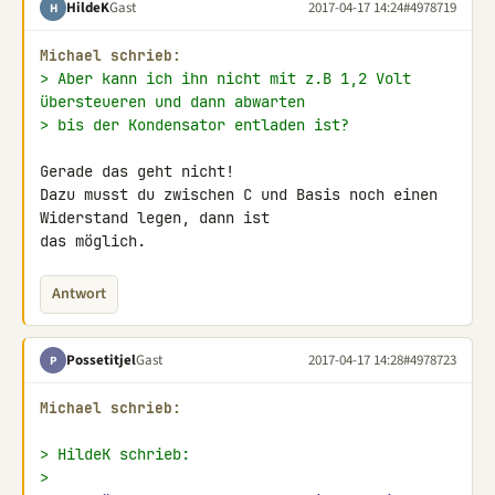
HildeK
Gast
2017-04-17 14:24
#4978719
H
Michael schrieb:
> Aber kann ich ihn nicht mit z.B 1,2 Volt 
übersteueren und dann abwarten
> bis der Kondensator entladen ist?
Gerade das geht nicht!

Dazu musst du zwischen C und Basis noch einen 
Widerstand legen, dann ist 

das möglich.
Antwort
Possetitjel
Gast
2017-04-17 14:28
#4978723
P
Michael schrieb:
> HildeK schrieb:
>