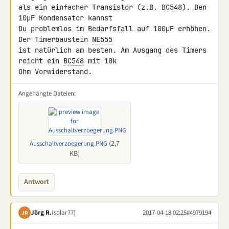
als ein einfacher Transistor (z.B. 
BC548
). Den 
10µF Kondensator kannst 

Du problemlos im Bedarfsfall auf 100µF erhöhen. 
Der Timerbaustein 
NE555
ist natürlich am besten. Am Ausgang des Timers 
reicht ein 
BC548
 mit 10k 

Ohm Vorwiderstand.
Angehängte Dateien:
(2,7
Ausschaltverzoegerung.PNG
KB)
Antwort
Jörg R.
(solar77)
2017-04-18 02:25
#4979194
JR