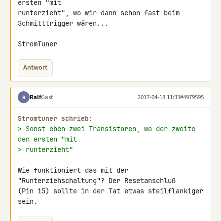
ersten "mit 

runterzieht", wo wir dann schon fast beim 
Schmitttrigger wären...

StromTuner
Antwort
Ralf
Gast
2017-04-18 11:33
#4979595
R
Stromtuner schrieb:
> Sonst eben zwei Transistoren, wo der zweite 
den ersten "mit
> runterzieht"
Wie funktioniert das mit der 
"Runterziehschaltung"? Der Resetanschluß 

(Pin 15) sollte in der Tat etwas steilflankiger 
sein.