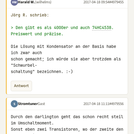
Harald W.
(wilhelms)
2017-04-18 09:54
#4979455
HW
Jörg R. schrieb:
> Den gibt es als 4000er und auch 
74HC4538
. 
Preiswert und präzise.
Die Lösung mit Kondensator an der Basis habe 
ich zwar auch

schon gemacht; ich würde sie aber trotzdem als 
"Schwurbel-

schaltung" bezeichnen. :-)
Antwort
Stromtuner
Gast
2017-04-18 11:11
#4979556
S
Durch den darlington geht das schon recht steil 
im Umschaltmoment.

Sonst eben zwei Transistoren, wo der zweite den 