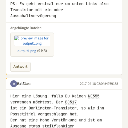
PS: Es geht erstmal nur um unten Links also 
Transistor mit ein oder 

Ausschaltverzögerung
Angehängte Dateien:
(9 KB)
output1.png
Antwort
Ralf
Gast
2017-04-18 02:04
#4979188
R
Hier eine Lösung, falls Du keinen 
NE555
verwenden möchtest. Der 
BC517
ist ein Darlington-Transistor, so wie ihn 
Possetitjel vorgeschlagen hat. 

Der hat eine hohe Verstärkung und ist am 
Ausgang etwas steilflankiger 
