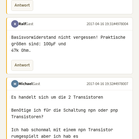
Antwort
Ralf
Gast
2017-04-16 19:31
#4978004
R
Basisvorwiderstand nicht vergessen! Praktische 
größen sind: 100µF und 

47k Ohm.
Antwort
Michael
Gast
2017-04-16 19:32
#4978007
M
Es handelt sich um die 2 Transistoren

Benötige ich für die Schaltung npn oder pnp 
Transistoren?

Ich hab schonmal mit einem npn Transistor 
rumgespielt aber ich hab es 
