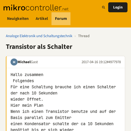
Login
Neuigkeiten
Artikel
Forum
Analoge Elektronik und Schaltungstechnik
›
Thread
Transistor als Schalter
Michael
Gast
2017-04-16 19:12
#4977978
M
Hallo zusammen

 Folgendes

Für eine Schaltung brauche ich einen Schalter 
der nach 10 Sekunden 

wieder öffnet.

Hier mein Plan

Wenn ich einen Transistor benutze und auf der 
Basis parallel zum Emitter 

einen Kondensator schalte der ca 10 Sekunden 
benötigt bis er sich wieder 
