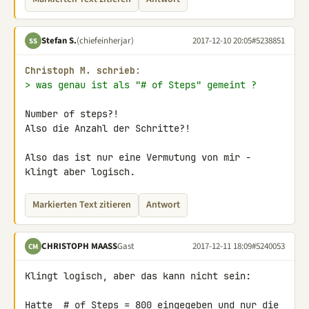
Stefan S.
(chiefeinherjar)
2017-12-10 20:05
#5238851
SS
Christoph M. schrieb:
> was genau ist als "# of Steps" gemeint ?
Number of steps?!

Also die Anzahl der Schritte?!

Also das ist nur eine Vermutung von mir - 
klingt aber logisch.
Markierten Text zitieren
Antwort
CHRISTOPH MAASS
Gast
2017-12-11 18:09
#5240053
CM
Klingt logisch, aber das kann nicht sein:

Hatte  # of Steps = 800 eingegeben und nur die 