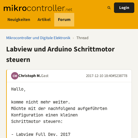
Login
Neuigkeiten
Artikel
Forum
Mikrocontroller und Digitale Elektronik
›
Thread
Labview und Arduino Schrittmotor
steuern
Christoph M.
Gast
2017-12-10 18:40
#5238778
CM
Hallo,

komme nicht mehr weiter.

Möchte mit der nachfolgend aufgeführten 
Konfiguration einen kleinen 

Schrittmotor steuern:

- Labview Full Dev. 2017
