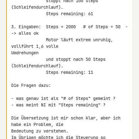
              stoppt nach 100 Steps 
(Schleifendurchlauf).

              Steps remaining: 61

3. Eingaben:  Steps = 2000   # of Steps = 50  -
-> alles ok

              Motor läuft extrem unruhig, 
vollführt 1,6 volle 

Umdrehungen

              und stoppt nach 50 Steps 
(Schleifendurchlauf).

              Steps remaining: 11

Die Fragen dazu:

- was genau ist als "# of Steps" gemeint ?

- was meint NI mit "Steps remaining" ?

Die Übersetzung ist mir schon klar, aber ich 
habe ein Problem, die 

Bedeutung zu verstehen.

Im Übrigen möchte ich die Steuerung so 