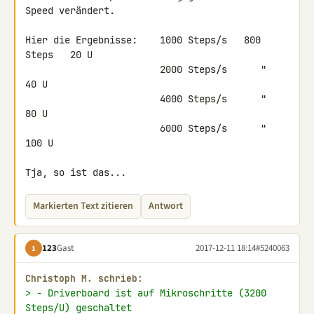
Speed verändert.

Hier die Ergebnisse:    1000 Steps/s   800 
Steps   20 U

                        2000 Steps/s      "         
40 U

                        4000 Steps/s      "         
80 U

                        6000 Steps/s      "        
100 U

Tja, so ist das...
Markierten Text zitieren
Antwort
123
Gast
2017-12-11 18:14
#5240063
1
Christoph M. schrieb:
> - Driverboard ist auf Mikroschritte (3200 
Steps/U) geschaltet