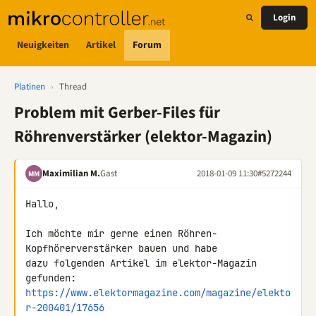
Login
Neuigkeiten
Artikel
Forum
Platinen
›
Thread
Problem mit Gerber-Files für
Röhrenverstärker (elektor-Magazin)
Maximilian M.
Gast
2018-01-09 11:30
#5272244
MM
Hallo,

Ich möchte mir gerne einen Röhren-
Kopfhörerverstärker bauen und habe 

dazu folgenden Artikel im elektor-Magazin 
https://www.elektormagazine.com/magazine/elekto
r-200401/17656