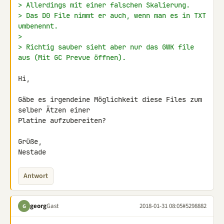
> Allerdings mit einer falschen Skalierung.
> Das D0 File nimmt er auch, wenn man es in TXT 
umbenennt.
>
> Richtig sauber sieht aber nur das GWK file 
aus (Mit GC Prevue öffnen).
Hi,

Gäbe es irgendeine Möglichkeit diese Files zum 
selber Ätzen einer 

Platine aufzubereiten?

Grüße,

Nestade
Antwort
georg
Gast
2018-01-31 08:05
#5298882
G