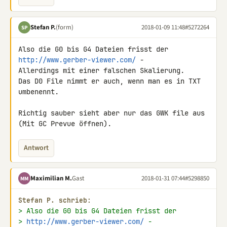
Stefan P.
(form)
2018-01-09 11:48
#5272264
SP
Also die G0 bis G4 Dateien frisst der 
http://www.gerber-viewer.com/
 - 

Allerdings mit einer falschen Skalierung.

Das D0 File nimmt er auch, wenn man es in TXT 
umbenennt.

Richtig sauber sieht aber nur das GWK file aus 
(Mit GC Prevue öffnen).
Antwort
Maximilian M.
Gast
2018-01-31 07:44
#5298850
MM
Stefan P. schrieb:
> Also die G0 bis G4 Dateien frisst der
> 
http://www.gerber-viewer.com/
 -