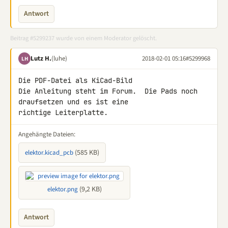
Antwort
Beitrag #5299237 wurde von einem Moderator gelöscht.
Lutz H.
(luhe)
2018-02-01 05:16
#5299968
LH
Die PDF-Datei als KiCad-Bild

Die Anleitung steht im Forum.  Die Pads noch 
draufsetzen und es ist eine 

richtige Leiterplatte.
Angehängte Dateien:
(585 KB)
elektor.kicad_pcb
(9,2 KB)
elektor.png
Antwort