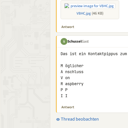
(46 KB)
VBHC.jpg
Antwort
Schussel
Gast
S
Das ist ein Kontaktpippus zum 
M öglicher

A nschluss

V on

R aspberry

P P

I I
Antwort
Thread beobachten