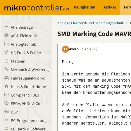
Neuigkeiten
Artikel
Fo
Analoge Elektronik und Schaltungstechnik
›
Alle Beiträge
SMD Marking Code MAVR
µC & Elektronik
Analogtechnik
Axel S.
(a-za-z0-9)
AS
HF, Funk & Felder
Platinen
Moin,

Mechanik & Werkzeug
ich ernte gerade die Platinen
Fahrzeugelektronik
schaue was da an Bauelementen
23-5 mit dem Marking Code "MA
Haus & Smart Home
Nähe der Erschütterungssensore
Compiler & IDEs
FPGA, VHDL & Co.
Auf einer Platte waren statt 
aufgelötet. Letztere kann die
DSP
zuordnen. Vermutlich ist MAVR
PC-Programmierung
anderen Hersteller. Klingelt d
PC Hard- & Software