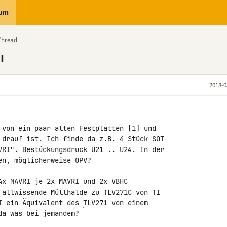
rum
Thread
I
2018-0
 von ein paar alten Festplatten [1] und 

 drauf ist. Ich finde da z.B. 4 Stück SOT 

VRI". Bestückungsdruck U21 .. U24. In der 

n, möglicherweise OPV?

4x MAVRI je 2x MAVRI und 2x VBHC 

 allwissende Müllhalde zu 
TLV271
C von TI 

I ein Äquivalent des 
TLV271
 von einem 

a was bei jemandem?
