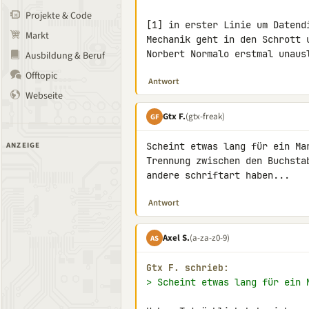
Projekte & Code
[1] in erster Linie um Datend
Markt
Mechanik geht in den Schrott 
Norbert Normalo erstmal unaus
Ausbildung & Beruf
Offtopic
Antwort
Webseite
Gtx F.
(gtx-freak)
GF
ANZEIGE
Scheint etwas lang für ein Ma
Trennung zwischen den Buchsta
andere schriftart haben...
Antwort
Axel S.
(a-za-z0-9)
AS
Gtx F. schrieb:
> Scheint etwas lang für ein 