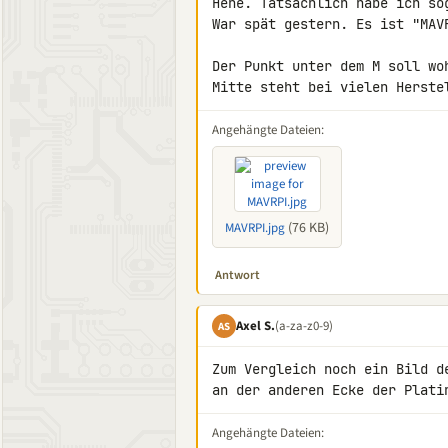
Hehe. Tatsächlich habe ich so
War spät gestern. Es ist "MAVR
Der Punkt unter dem M soll wo
Mitte steht bei vielen Herste
Angehängte Dateien:
(76 KB)
MAVRPI.jpg
Antwort
Axel S.
(a-za-z0-9)
AS
Zum Vergleich noch ein Bild d
an der anderen Ecke der Plati
Angehängte Dateien: