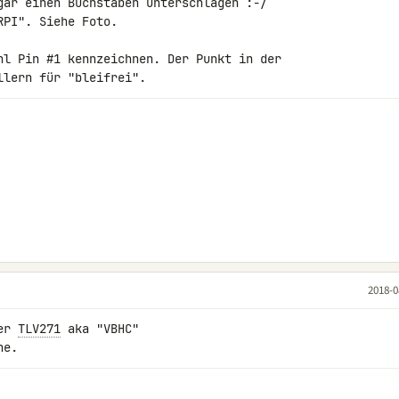
gar einen Buchstaben unterschlagen :-/

PI". Siehe Foto.

hl Pin #1 kennzeichnen. Der Punkt in der 

llern für "bleifrei".
2018-0
er 
TLV271
 aka "VBHC"

ne.