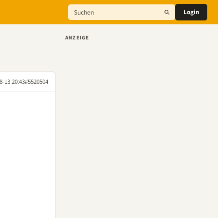
Login
ANZEIGE
8-13 20:43
#5520504