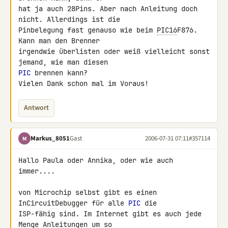
hat ja auch 28Pins. Aber nach Anleitung doch 
nicht. Allerdings ist die

Pinbelegung fast genauso wie beim 
PIC16
F876. 
Kann man den Brenner

irgendwie überlisten oder weiß vielleicht sonst 
PIC
 brennen kann?

Vielen Dank schon mal im Voraus!
Antwort
Markus_8051
Gast
2006-07-31 07:11
#357114
M
Hallo Paula oder Annika, oder wie auch 
immer....

von Microchip selbst gibt es einen 
InCircuitDebugger für alle 
PIC
 die

ISP-fähig sind. Im Internet gibt es auch jede 
Menge Anleitungen um so
