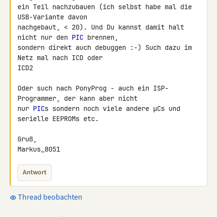
ein Teil nachzubauen (ich selbst habe mal die 
USB-Variante davon

nachgebaut, < 20). Und Du kannst damit halt 
nicht nur den 
PIC
 brennen,

sondern direkt auch debuggen :-) Such dazu im 
Netz mal nach ICD oder

ICD2

Oder such nach PonyProg - auch ein ISP-
Programmer, der kann aber nicht

nur 
PIC
s sondern noch viele andere µCs und 
serielle EEPROMs etc.

Gruß,

Markus_8051
Antwort
Thread beobachten