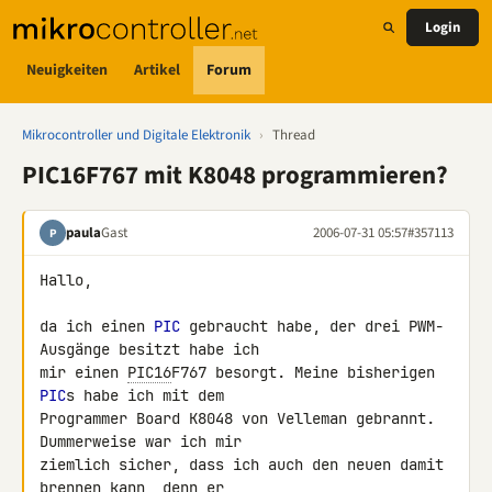
Login
Neuigkeiten
Artikel
Forum
Mikrocontroller und Digitale Elektronik
›
Thread
PIC16F767 mit K8048 programmieren?
paula
Gast
2006-07-31 05:57
#357113
P
Hallo,

da ich einen 
PIC
 gebraucht habe, der drei PWM-
Ausgänge besitzt habe ich

mir einen 
PIC16
F767 besorgt. Meine bisherigen 
PIC
s habe ich mit dem

Programmer Board K8048 von Velleman gebrannt. 
Dummerweise war ich mir

ziemlich sicher, dass ich auch den neuen damit 
brennen kann, denn er
