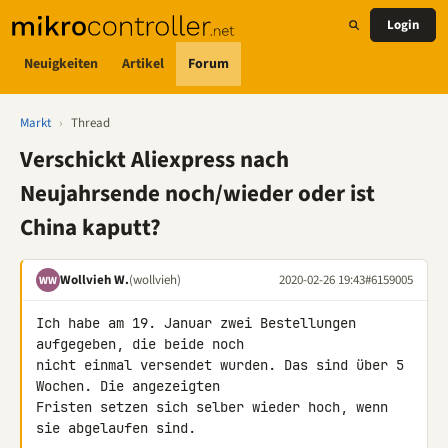
Login
Neuigkeiten
Artikel
Forum
Markt
›
Thread
Verschickt Aliexpress nach
Neujahrsende noch/wieder oder ist
China kaputt?
Wollvieh W.
(wollvieh)
2020-02-26 19:43
#6159005
WW
Ich habe am 19. Januar zwei Bestellungen 
aufgegeben, die beide noch 

nicht einmal versendet wurden. Das sind über 5 
Wochen. Die angezeigten 

Fristen setzen sich selber wieder hoch, wenn 
sie abgelaufen sind.
