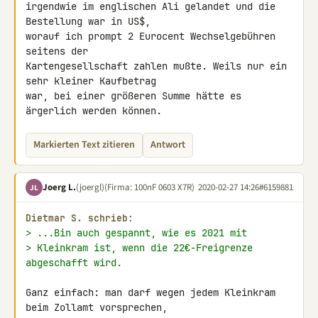
irgendwie im englischen Ali gelandet und die 
Bestellung war in US$, 

worauf ich prompt 2 Eurocent Wechselgebühren 
seitens der 

Kartengesellschaft zahlen mußte. Weils nur ein 
sehr kleiner Kaufbetrag 

war, bei einer größeren Summe hätte es 
ärgerlich werden können.
Markierten Text zitieren
Antwort
Joerg L.
(joergl)
(Firma: 100nF 0603 X7R)
2020-02-27 14:26
#6159881
JL
Dietmar S. schrieb:
> ...Bin auch gespannt, wie es 2021 mit
> Kleinkram ist, wenn die 22€-Freigrenze 
abgeschafft wird.
Ganz einfach: man darf wegen jedem Kleinkram 
beim Zollamt vorsprechen, 
