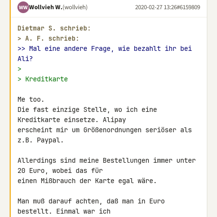
Wollvieh W.
(wollvieh)
2020-02-27 13:26
#6159809
WW
Dietmar S. schrieb:
> 
A. F. schrieb:
>> Mal eine andere Frage, wie bezahlt ihr bei 
Ali?
>
> Kreditkarte
Me too.

Die fast einzige Stelle, wo ich eine 
Kreditkarte einsetze. Alipay 

erscheint mir um Größenordnungen seriöser als 
z.B. Paypal.

Allerdings sind meine Bestellungen immer unter 
20 Euro, wobei das für 

einen Mißbrauch der Karte egal wäre.

Man muß darauf achten, daß man in Euro 
bestellt. Einmal war ich 
