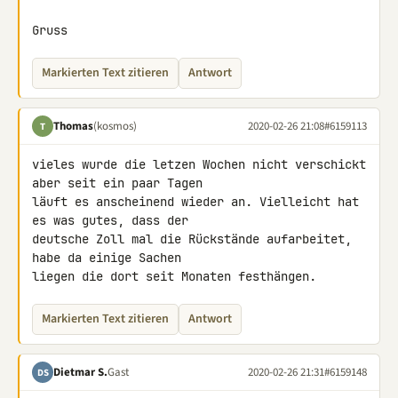
Gruss
Markierten Text zitieren
Antwort
Thomas
(kosmos)
2020-02-26 21:08
#6159113
T
vieles wurde die letzen Wochen nicht verschickt 
aber seit ein paar Tagen 

läuft es anscheinend wieder an. Vielleicht hat 
es was gutes, dass der 

deutsche Zoll mal die Rückstände aufarbeitet, 
habe da einige Sachen 

liegen die dort seit Monaten festhängen.
Markierten Text zitieren
Antwort
Dietmar S.
Gast
2020-02-26 21:31
#6159148
DS