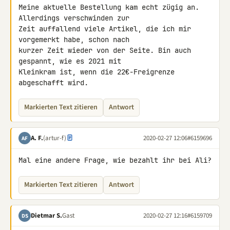
Meine aktuelle Bestellung kam echt zügig an. 
Allerdings verschwinden zur 

Zeit auffallend viele Artikel, die ich mir 
vorgemerkt habe, schon nach 

kurzer Zeit wieder von der Seite. Bin auch 
gespannt, wie es 2021 mit 

Kleinkram ist, wenn die 22€-Freigrenze 
abgeschafft wird.
Markierten Text zitieren
Antwort
A. F.
(artur-f)
2020-02-27 12:06
#6159696
AF
Mal eine andere Frage, wie bezahlt ihr bei Ali?
Markierten Text zitieren
Antwort
Dietmar S.
Gast
2020-02-27 12:16
#6159709
DS