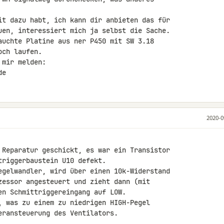
it dazu habt, ich kann dir anbieten das für 

uen, interessiert mich ja selbst die Sache.

auchte Platine aus ner P450 mit SW 3.18 

ch laufen.

mir melden:

de
2020-0
 Reparatur geschickt, es war ein Transistor 

riggerbaustein U10 defekt.

egelwandler, wird über einen 10k-Widerstand 

zessor angesteuert und zieht dann (mit 

en Schmittriggereingang auf LOW.

, was zu einem zu niedrigen HIGH-Pegel 

ransteuerung des Ventilators.
