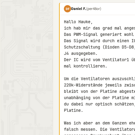
Daniel F.
(per48or)
DF
Hallo Hauke,

ich hab mir das grad mal anges
Das PWM-Signal generiert wohl 
Das Signal wird durch einen I
Schutzschaltung (Dioden D5-D8
J4 ausgegeben.

Der IC wird vom Ventilator1 ü
mal kontrollieren.

Um die Ventilatoren auszuschl
220k-Widerstände jeweils zwis
bleibt von der Platine abgest
unabhänging von der Platine m
du dabei nur optisch schätzen
Platine.

Was ich aber an dem Ganzen eh
falsch messen. Die Ventilator