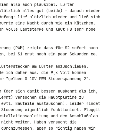
hien also auch plausibel. Lüfter 

plötzlich alles gut (beide) - danach wieder 

Anfang: lief plötzlich wieder und ließ sich 

nurrte eine Nacht durch wie ein Kätzchen. 

er volle Lautstärke und laut FB sehr hohe 

erung (PWM) zeigte dass für S2 sofort nach 

en, bei S1 erst nach ein paar Sekunden ca. 

Lüfterstecker am Lüfter anzuschließen. 

ße ich daher aus. die 9,x Volt kommen 

er "gelben 0-10V PWM Steuerspannung 2".

n (der sich damit besser auskennt als ich, 

lernt) versuchen die Hauptplatine zu 

 evtl. Bauteile austauschen). Leider findet 

 Steuerung eigentlich funktioniert. Pluggit 

nstallationsanleitung und den Anschlußplan 

 nicht weiter. Haben versucht die 

 durchzumessen, aber so richtig haben wir 
