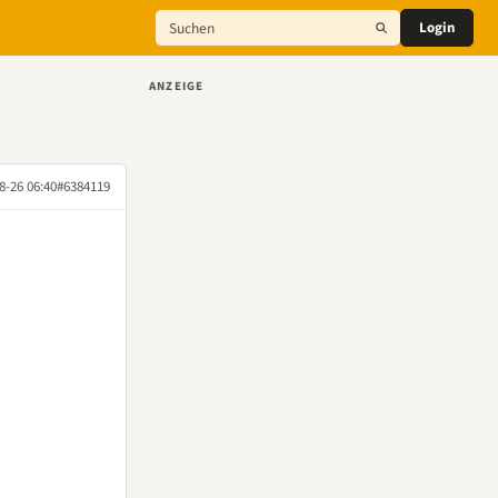
Login
ANZEIGE
8-26 06:40
#6384119