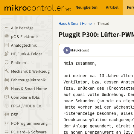
Neuigkeiten
Artikel
Fo
Haus & Smart Home
›
Thread
Alle Beiträge
Pluggit P300: Lüfter-PW
µC & Elektronik
Analogtechnik
Hauke
Gast
H
HF, Funk & Felder
Platinen
Moin zusammen,

Mechanik & Werkzeug
bei meiner ca. 13 Jahre alten
Fahrzeugelektronik
Ventilator, bzw. dessen Anste
(bzw. Drücken des Türkontakte
Haus & Smart Home
auf quasi volle Umdrehung. De
Compiler & IDEs
paar Sekunden (so wie es eigen
FPGA, VHDL & Co.
Hatte vorher bei der wöchentl
Filteranzeige bekommen, alles
DSP
Drucksensorplatine nachgerege
PC-Programmierung
der Anlage gewundert, direkt 
PC Hard- & Software
zu hohen Drehzahlwert an (257