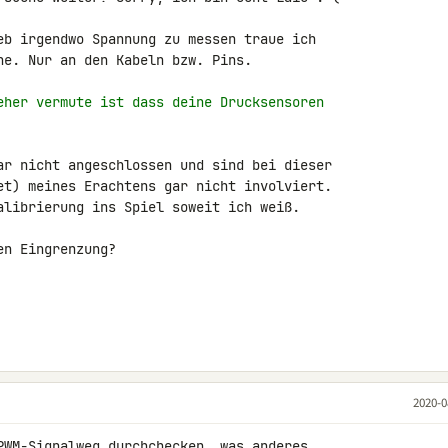
eb irgendwo Spannung zu messen traue ich 

ne. Nur an den Kabeln bzw. Pins.

eher vermute ist dass deine Drucksensoren
ar nicht angeschlossen und sind bei dieser 

et) meines Erachtens gar nicht involviert. 

alibrierung ins Spiel soweit ich weiß.

n Eingrenzung?

2020-0
PWM-Signalweg durchchecken, was anderes 
