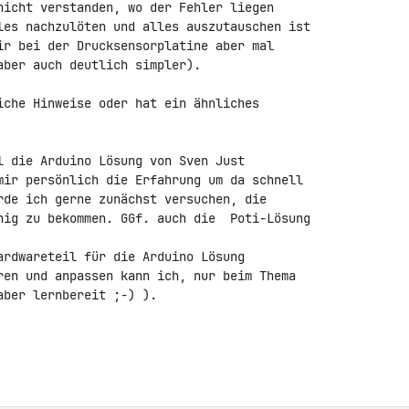
nicht verstanden, wo der Fehler liegen 

les nachzulöten und alles auszutauschen ist 

ir bei der Drucksensorplatine aber mal 

ber auch deutlich simpler).

iche Hinweise oder hat ein ähnliches 

l die Arduino Lösung von Sven Just 

mir persönlich die Erfahrung um da schnell 

rde ich gerne zunächst versuchen, die 

hig zu bekommen. GGf. auch die  Poti-Lösung 

ardwareteil für die Arduino Lösung 

ren und anpassen kann ich, nur beim Thema 

ber lernbereit ;-) ).
