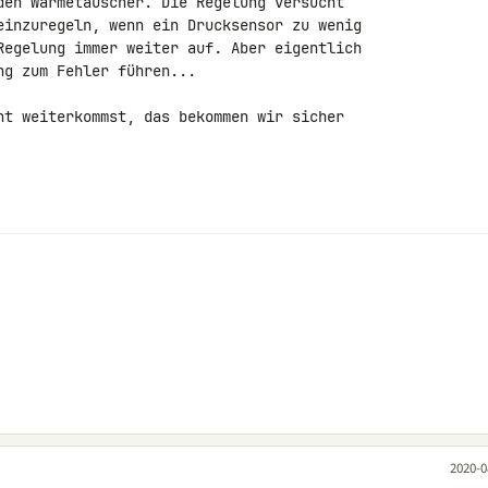
den Wärmetauscher. Die Regelung versucht 

einzuregeln, wenn ein Drucksensor zu wenig 

Regelung immer weiter auf. Aber eigentlich 

g zum Fehler führen...

ht weiterkommst, das bekommen wir sicher 

2020-0