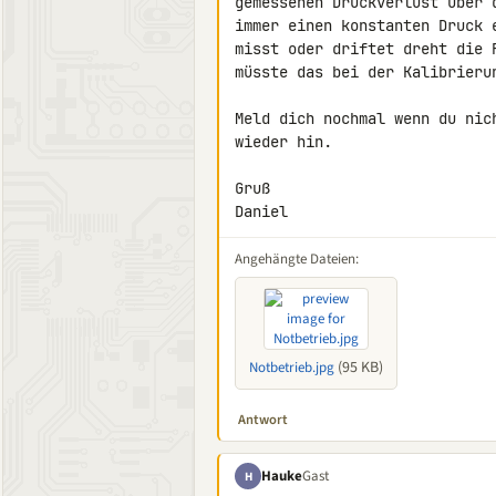
gemessenen Druckverlust über 
immer einen konstanten Druck 
misst oder driftet dreht die 
müsste das bei der Kalibrierun
Meld dich nochmal wenn du nic
wieder hin.

Gruß

Daniel
Angehängte Dateien:
(95 KB)
Notbetrieb.jpg
Antwort
Hauke
Gast
H