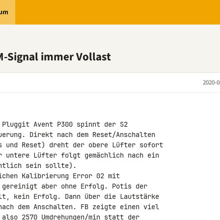
rum
M-Signal immer Vollast
2020-0
 Pluggit Avent P300 spinnt der S2 

uerung. Direkt nach dem Reset/Anschalten 

s und Reset) dreht der obere Lüfter sofort 

r untere Lüfter folgt gemächlich nach ein 

tlich sein sollte).

ichen Kalibrierung Error 02 mit 

 gereinigt aber ohne Erfolg. Potis der 

lt, kein Erfolg. Dann über die Lautstärke 

nach dem Anschalten. FB zeigte einen viel 

 also 2570 Umdrehungen/min statt der 
