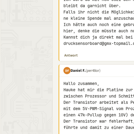
bleibt da garnicht über.

Falls ihr nicht die Möglichke
ne kleine Spende mal anzuscha
Ich hätte auch noch eine gebr
hier, denke die müsste auch no
Kannst dich ja direkt mal bei 
drucksensorboard@gmx-topmail.
Antwort
Daniel F.
(per48or)
DF
Hallo zusammen,

Hauke hat mir die Platine zur
zwischen Prozessor und Schmitt
Der Transistor arbeitet als P
mit dem 5V-PWM-Signal vom Pro
einen 47k-Pullup gegen 10V) d
Der Transistor war fehlerhaft
führte und damit zu einer Daue