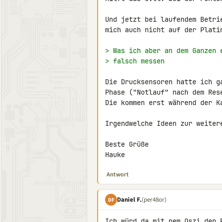
Und jetzt bei laufendem Betri
mich auch nicht auf der Plati
> Was ich aber an dem Ganzen 
> falsch messen
Die Drucksensoren hatte ich g
Phase ("Notlauf" nach dem Res
Die kommen erst während der K
Irgendwelche Ideen zur weitere
Beste Grüße

Hauke
Antwort
Daniel F.
(per48or)
DF
Ich würd da mit nem Oszi den 