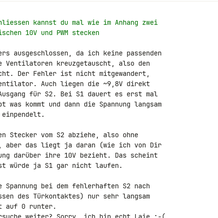
hliessen kannst du mal wie im Anhang zwei
ischen 10V und PWM stecken
ers ausgeschlossen, da ich keine passenden 

e Ventilatoren kreuzgetauscht, also den 

cht. Der Fehler ist nicht mitgewandert, 

entilator. Auch liegen die ~9,8V direkt 

Ausgang für S2. Bei S1 dauert es erst mal 

pt was kommt und dann die Spannung langsam 

einpendelt.

en Stecker vom S2 abziehe, also ohne 

, aber das liegt ja daran (wie ich von Dir 

ung darüber ihre 10V bezieht. Das scheint 

st würde ja S1 gar nicht laufen.

e Spannung bei dem fehlerhaften S2 nach 

ssen des Türkontaktes) nur sehr langsam 

 auf 0 runter.

rsuche weiter? Sorry, ich bin echt Laie :-(
