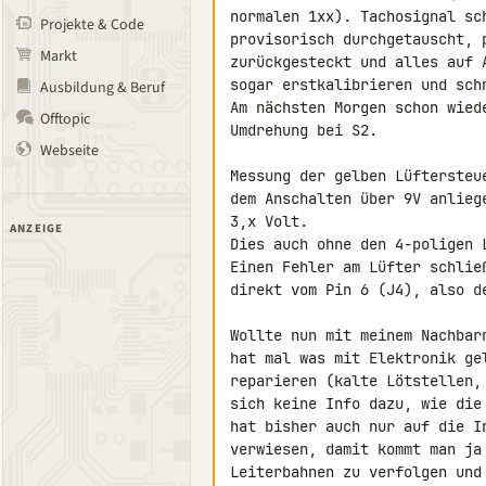
normalen 1xx). Tachosignal sc
Projekte & Code
provisorisch durchgetauscht, 
Markt
zurückgesteckt und alles auf 
sogar erstkalibrieren und sch
Ausbildung & Beruf
Am nächsten Morgen schon wied
Offtopic
Umdrehung bei S2.

Webseite
Messung der gelben Lüftersteu
dem Anschalten über 9V anlieg
3,x Volt.

ANZEIGE
Dies auch ohne den 4-poligen 
Einen Fehler am Lüfter schlie
direkt vom Pin 6 (J4), also d
Wollte nun mit meinem Nachbar
hat mal was mit Elektronik ge
reparieren (kalte Lötstellen,
sich keine Info dazu, wie die
hat bisher auch nur auf die I
verwiesen, damit kommt man ja
Leiterbahnen zu verfolgen und