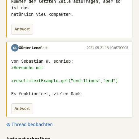
Nummer der letzten Zeile abzufragen, aber so 
ist das

natürlich viel kompakter.
Antwort
Günter Lenz
Gast
2021-05-21 15:40
#6700005
GL
>Versuchs mit
>result=textExample.get("end-1lines","end")
Es funktioniert, vielen Dank.
Antwort
Thread beobachten