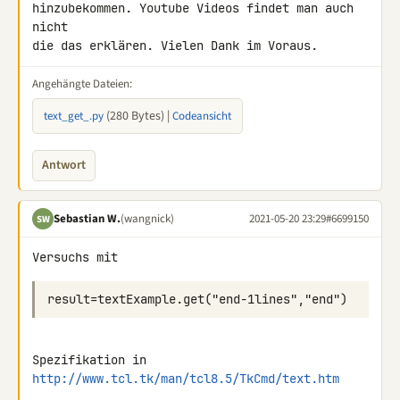
hinzubekommen. Youtube Videos findet man auch 
nicht

die das erklären. Vielen Dank im Voraus.
Angehängte Dateien:
(280 Bytes) |
text_get_.py
Codeansicht
Antwort
Sebastian W.
(wangnick)
2021-05-20 23:29
#6699150
SW
Versuchs mit
Spezifikation in 
http://www.tcl.tk/man/tcl8.5/TkCmd/text.htm