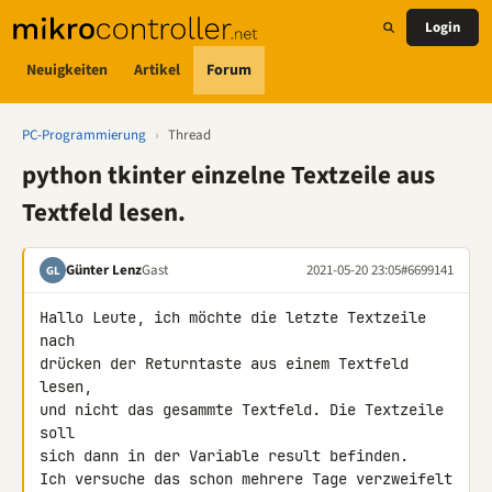
Login
Neuigkeiten
Artikel
Forum
PC-Programmierung
›
Thread
python tkinter einzelne Textzeile aus
Textfeld lesen.
Günter Lenz
Gast
2021-05-20 23:05
#6699141
GL
Hallo Leute, ich möchte die letzte Textzeile 
nach

drücken der Returntaste aus einem Textfeld 
lesen,

und nicht das gesammte Textfeld. Die Textzeile 
soll

sich dann in der Variable result befinden.

Ich versuche das schon mehrere Tage verzweifelt
