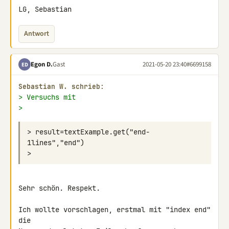
LG, Sebastian
Antwort
Egon D.
Gast
2021-05-20 23:40
#6699158
ED
Sebastian W. schrieb:
> Versuchs mit
>
> result=textExample.get("end-
Sehr schön. Respekt.

Ich wollte vorschlagen, erstmal mit "index end" 
die
