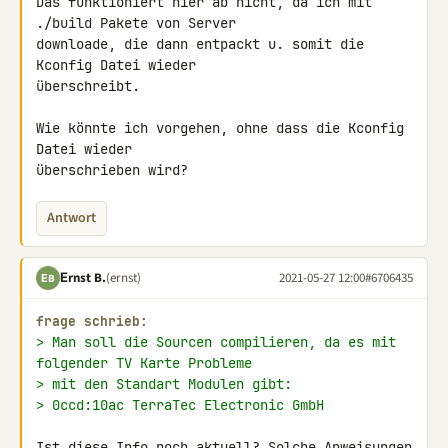
Das funktioniert hier ab nicht, da ich mit 
./build Pakete von Server 

downloade, die dann entpackt u. somit die 
Kconfig Datei wieder 

überschreibt.

Wie könnte ich vorgehen, ohne dass die Kconfig 
Datei wieder 

überschrieben wird?
Antwort
Εrnst B.
(ernst)
2021-05-27 12:00
#6706435
ΕB
frage schrieb:
> Man soll die Sourcen compilieren, da es mit 
folgender TV Karte Probleme
> mit den Standart Modulen gibt:
> 0ccd:10ac TerraTec Electronic GmbH
Ist diese Info noch aktuell? Solche Anweisungen 