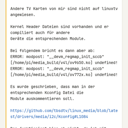
Andere TV Karten von mir sind nicht auf linuxtv 
angewiesen.

Kernel Header Dateien sind vorhanden und er 
compiliert auch für andere 

Geräte die entsprechenden Module.

Bei folgendem bricht es dann aber ab:

ERROR: modpost: "__devm_regmap_init_sccb" 

[/home/pi/media_build/v4l/ov9650.ko] undefined!

ERROR: modpost: "__devm_regmap_init_sccb" 

[/home/pi/media_build/v4l/ov772x.ko] undefined!

Es wurde geschrieben, dass man in der 
entsprechenden Kconfig Datei die 

Module auskommentieren soll.

https://github.com/tbsdtv/linux_media/blob/late
st/drivers/media/i2c/Kconfig#L1084