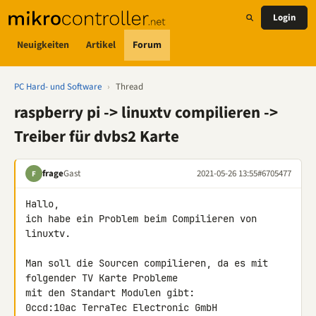
Login
Neuigkeiten
Artikel
Forum
PC Hard- und Software
›
Thread
raspberry pi -> linuxtv compilieren ->
Treiber für dvbs2 Karte
frage
Gast
2021-05-26 13:55
#6705477
F
Hallo,

ich habe ein Problem beim Compilieren von 
linuxtv.

Man soll die Sourcen compilieren, da es mit 
folgender TV Karte Probleme 

mit den Standart Modulen gibt:

0ccd:10ac TerraTec Electronic GmbH
