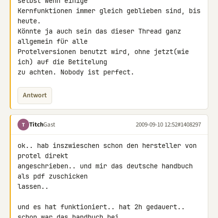
selbst wenn einige

Kernfunktionen immer gleich geblieben sind, bis 
heute.

Könnte ja auch sein das dieser Thread ganz 
allgemein für alle

Protelversionen benutzt wird, ohne jetzt(wie 
ich) auf die Betitelung

zu achten. Nobody ist perfect.
Antwort
Titch
Gast
2009-09-10 12:52
#1408297
T
ok.. hab inszwieschen schon den hersteller von 
protel direkt 

angeschrieben.. und mir das deutsche handbuch 
als pdf zuschicken 

lassen..

und es hat funktioniert.. hat 2h gedauert.. 
schon war das handbuch bei 
