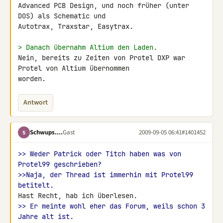
Advanced PCB Design, und noch früher (unter 
DOS) als Schematic und 

Autotrax, Traxstar, Easytrax.

> Danach übernahm Altium den Laden.
Nein, bereits zu Zeiten von Protel DXP war 
Protel von Altium übernommen 

worden.
Antwort
Schwups....
Gast
2009-09-05 06:41
#1401452
S
>> Weder Patrick oder Titch haben was von 
Protel99 geschrieben?
>>Naja, der Thread ist immerhin mit Protel99 
betitelt.
>> Er meinte wohl eher das Forum, weils schon 3 
Jahre alt ist.