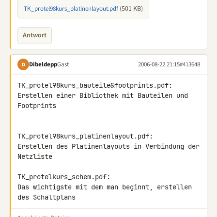
(501 KB)
TK_protel98kurs_platinenlayout.pdf
Antwort
Dibeldepp
Gast
2006-08-22 21:15
#413648
D
TK_protel98kurs_bauteile&footprints.pdf:

Erstellen einer Bibliothek mit Bauteilen und 
Footprints

TK_protel98kurs_platinenlayout.pdf:

Erstellen des Platinenlayouts in Verbindung der 
Netzliste

TK_protelkurs_schem.pdf:

Das wichtigste mit dem man beginnt, erstellen 
des Schaltplans