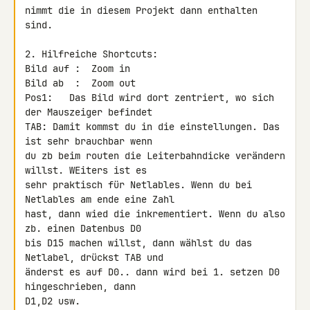
nimmt die in diesem Projekt dann enthalten 
sind.

2. Hilfreiche Shortcuts:

Bild auf :  Zoom in

Bild ab  :  Zoom out

Pos1:   Das Bild wird dort zentriert, wo sich 
der Mauszeiger befindet

TAB: Damit kommst du in die einstellungen. Das 
ist sehr brauchbar wenn

du zb beim routen die Leiterbahndicke verändern 
willst. WEiters ist es

sehr praktisch für Netlables. Wenn du bei 
Netlables am ende eine Zahl

hast, dann wied die inkrementiert. Wenn du also 
zb. einen Datenbus D0

bis D15 machen willst, dann wählst du das 
Netlabel, drückst TAB und

änderst es auf D0.. dann wird bei 1. setzen D0 
hingeschrieben, dann

D1,D2 usw.
