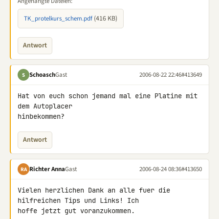
Angehängte Dateien:
(416 KB)
TK_protelkurs_schem.pdf
Antwort
Schoasch
Gast
2006-08-22 22:46
#413649
S
Hat von euch schon jemand mal eine Platine mit 
dem Autoplacer

hinbekommen?
Antwort
Richter Anna
Gast
2006-08-24 08:36
#413650
RA
Vielen herzlichen Dank an alle fuer die 
hilfreichen Tips und Links! Ich

hoffe jetzt gut voranzukommen.
