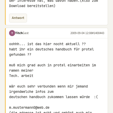
der Interesse hat, was davon haben.(Also zum 
Download bereitstellen)
Antwort
Titch
Gast
2009-09-04 12:08
#1400443
T
oohhh... ist das hier nocht aktuell ??

habt ihr ein deutsches handbuch für protel 
gefunden ??

muß mich grad auch in protel einarbeiten im 
ramen meiner

Tech. arbeit

wär euch sehr verbunden wenn mir jemand 
irgendwelche infos zum

deutschen handbuch zukommen lassen würde  :(

m.mustermann0@web.de

(die adresse ist echt und gehört auch mir.... 