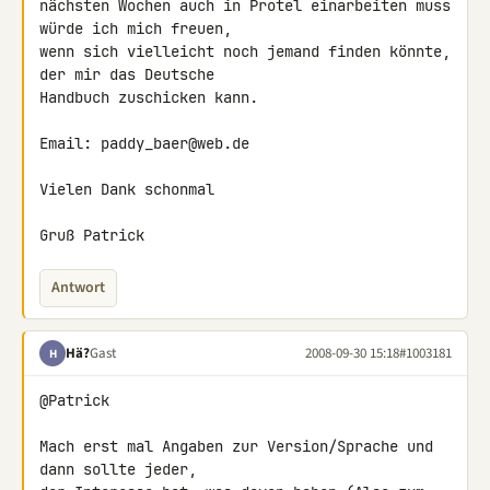
nächsten Wochen auch in Protel einarbeiten muss 
würde ich mich freuen, 

wenn sich vielleicht noch jemand finden könnte, 
der mir das Deutsche 

Handbuch zuschicken kann.

Email: paddy_baer@web.de

Vielen Dank schonmal

Gruß Patrick
Antwort
Hä?
Gast
2008-09-30 15:18
#1003181
H
@Patrick

Mach erst mal Angaben zur Version/Sprache und 
dann sollte jeder,
