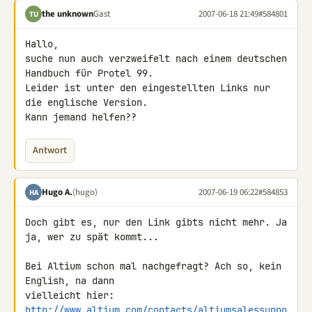
the unknown
Gast
2007-06-18 21:49
#584801
TU
Hallo,

suche nun auch verzweifelt nach einem deutschen 
Handbuch für Protel 99. 

Leider ist unter den eingestellten Links nur 
die englische Version.

Kann jemand helfen??
Antwort
Hugo A.
(hugo)
2007-06-19 06:22
#584853
HA
Doch gibt es, nur den Link gibts nicht mehr. Ja 
ja, wer zu spät kommt...

Bei Altium schon mal nachgefragt? Ach so, kein 
English, na dann 

http://www.altium.com/contacts/altiumsalessuppo