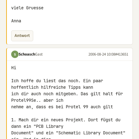
viele Gruesse

Anna
Antwort
Schoasch
Gast
2006-08-24 10:08
#413651
S
Hi

Ich hoffe du liest das noch. Ein paar 
hoffentlich hilfreiche Tipps kann

ich dir auch noch mitgeben. Das gilt halt für 
Protel99Se.. aber ich

nehme an, dass es bei Protel 99 auch gilt

1. Mach dir ein neues Projekt. Dort fügst du 
dann ein "PCB Library

Document" und ein "Schematic Library Document" 