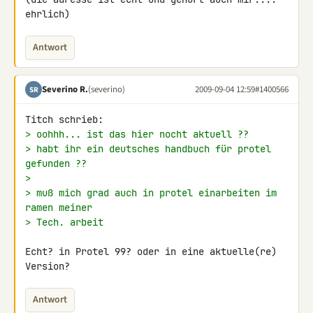
ehrlich)
Antwort
Severino R.
(severino)
2009-09-04 12:59
#1400566
SR
> oohhh... ist das hier nocht aktuell ??
> habt ihr ein deutsches handbuch für protel 
gefunden ??
>
> muß mich grad auch in protel einarbeiten im 
ramen meiner
> Tech. arbeit
Echt? in Protel 99? oder in eine aktuelle(re) 
Version?
Antwort