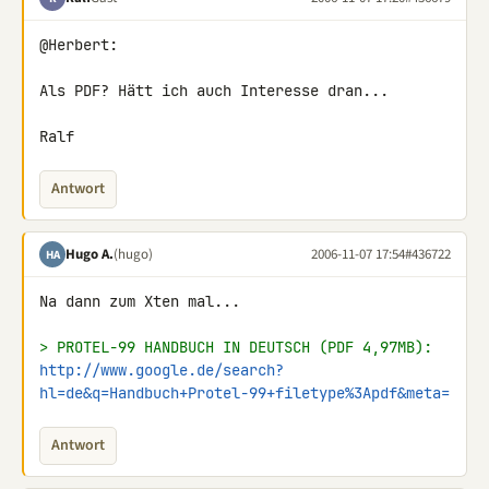
@Herbert:

Als PDF? Hätt ich auch Interesse dran...

Ralf
Antwort
Hugo A.
(hugo)
2006-11-07 17:54
#436722
HA
Na dann zum Xten mal...

> PROTEL-99 HANDBUCH IN DEUTSCH (PDF 4,97MB):
http://www.google.de/search?
hl=de&q=Handbuch+Protel-99+filetype%3Apdf&meta=
Antwort