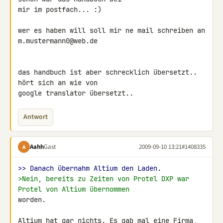
mir im postfach... :)

wer es haben will soll mir ne mail schreiben an 
m.mustermann0@web.de

das handbuch ist aber schrecklich übersetzt.. 
hört sich an wie von 

google translator übersetzt..
Antwort
Aahh
Gast
2009-09-10 13:21
#1408335
A
>> Danach übernahm Altium den Laden.
>Nein, bereits zu Zeiten von Protel DXP war 
Protel von Altium übernommen
worden.

Altium hat gar nichts. Es gab mal eine Firma, 