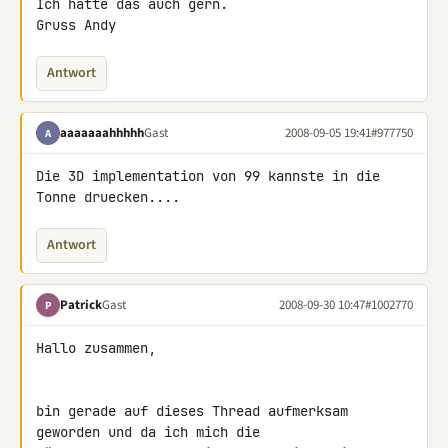
Ich hätte das auch gern.

Gruss Andy
Antwort
aaaaaaahhhhh
Gast
2008-09-05 19:41
#977750
A
Die 3D implementation von 99 kannste in die 
Tonne druecken....
Antwort
Patrick
Gast
2008-09-30 10:47
#1002770
P
Hallo zusammen,

bin gerade auf dieses Thread aufmerksam 
geworden und da ich mich die 
