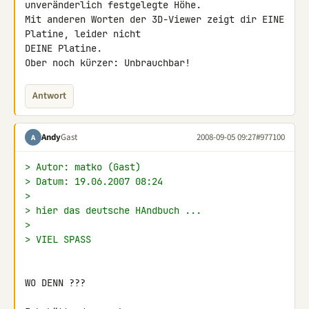
unveränderlich festgelegte Höhe.

Mit anderen Worten der 3D-Viewer zeigt dir EINE 
Platine, leider nicht 

DEINE Platine.

Antwort
Andy
Gast
2008-09-05 09:27
#977100
A
> Autor: matko (Gast)
> Datum: 19.06.2007 08:24
>
> hier das deutsche HAndbuch ...
>
> VIEL SPASS
WO DENN ???
