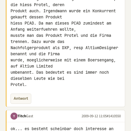
die hiess Protel, deren 

Produkt auch. Irgendwann wurde ein Konkurrent 
gekauft dessen Produkt 

hiess PCAD. Da man dieses PCAD zumindest am 
Anfang weiterfuehren wollte, 

musste man das Produkt Protel und die Firma 
trennen. Dazu wurde das 

Nachfolgerprodukt als DXP, resp AltiumDesigner 
benannt und die Firma 

wurde, moeglicherweise mit einem Boersengang, 
auf Altium Limited 

umbenannt. Das bedeutet es sind immer noch 
dieselben Leute wie bei 

Protel.
Antwort
Titch
Gast
2009-09-12 11:05
#1410550
T
ok... es besteht scheinbar doch interesse an 