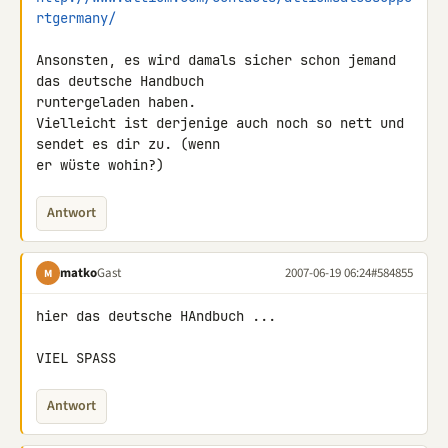
rtgermany/
Ansonsten, es wird damals sicher schon jemand 
das deutsche Handbuch 

runtergeladen haben.

Vielleicht ist derjenige auch noch so nett und 
sendet es dir zu. (wenn 

er wüste wohin?)
Antwort
matko
Gast
2007-06-19 06:24
#584855
M
hier das deutsche HAndbuch ...

VIEL SPASS
Antwort