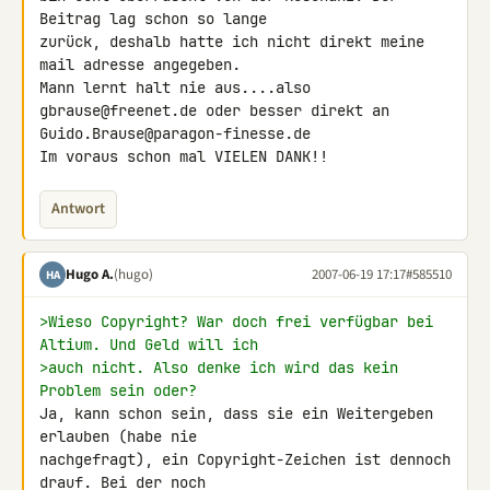
Beitrag lag schon so lange 

zurück, deshalb hatte ich nicht direkt meine 
mail adresse angegeben.

Mann lernt halt nie aus....also 
gbrause@freenet.de oder besser direkt an 

Guido.Brause@paragon-finesse.de

Im voraus schon mal VIELEN DANK!!
Antwort
Hugo A.
(hugo)
2007-06-19 17:17
#585510
HA
>Wieso Copyright? War doch frei verfügbar bei 
Altium. Und Geld will ich
>auch nicht. Also denke ich wird das kein 
Problem sein oder?
Ja, kann schon sein, dass sie ein Weitergeben 
erlauben (habe nie 

nachgefragt), ein Copyright-Zeichen ist dennoch 
drauf. Bei der noch 
