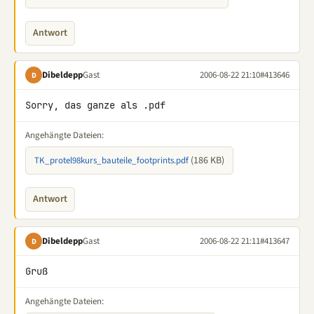
Antwort
Dibeldepp
Gast
2006-08-22 21:10
#413646
D
Sorry, das ganze als .pdf
Angehängte Dateien:
(186 KB)
TK_protel98kurs_bauteile_footprints.pdf
Antwort
Dibeldepp
Gast
2006-08-22 21:11
#413647
D
Gruß
Angehängte Dateien: