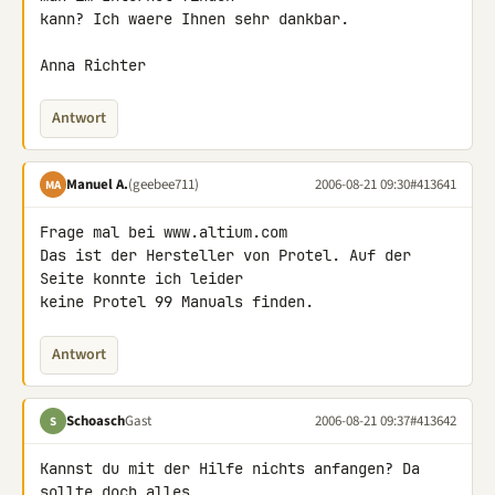
kann? Ich waere Ihnen sehr dankbar.

Anna Richter
Antwort
Manuel A.
(geebee711)
2006-08-21 09:30
#413641
MA
Frage mal bei www.altium.com

Das ist der Hersteller von Protel. Auf der 
Seite konnte ich leider

keine Protel 99 Manuals finden.
Antwort
Schoasch
Gast
2006-08-21 09:37
#413642
S
Kannst du mit der Hilfe nichts anfangen? Da 
sollte doch alles
