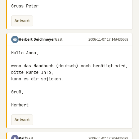
Gruss Peter
Antwort
Herbert Deichmeyer
Gast
2006-11-07 17:14
#436668
HD
Hallo Anna,

wenn das Handbuch (deutsch) noch benötigt wird, 
bitte kurze Info,

kann es dir scjicken.

Gruß,

Herbert
Antwort
Ralf
Gast
2006-11-07 17:20
#436679
R