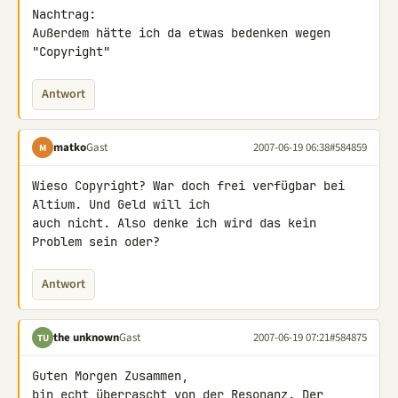
Nachtrag:

Außerdem hätte ich da etwas bedenken wegen 
"Copyright"
Antwort
matko
Gast
2007-06-19 06:38
#584859
M
Wieso Copyright? War doch frei verfügbar bei 
Altium. Und Geld will ich 

auch nicht. Also denke ich wird das kein 
Problem sein oder?
Antwort
the unknown
Gast
2007-06-19 07:21
#584875
TU
Guten Morgen Zusammen,

bin echt überrascht von der Resonanz. Der 