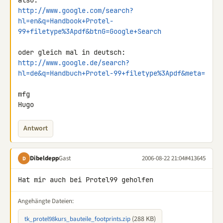
http://www.google.com/search?
hl=en&q=Handbook+Protel-
99+filetype%3Apdf&btnG=Google+Search
http://www.google.de/search?
hl=de&q=Handbuch+Protel-99+filetype%3Apdf&meta=
mfg

Hugo
Antwort
Dibeldepp
Gast
2006-08-22 21:04
#413645
D
Hat mir auch bei Protel99 geholfen
Angehängte Dateien:
(288 KB)
tk_protel98kurs_bauteile_footprints.zip