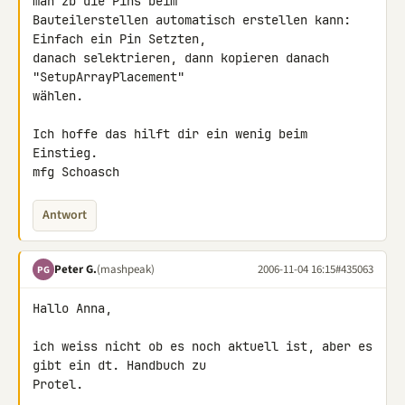
man zb die Pins beim

Bauteilerstellen automatisch erstellen kann: 
Einfach ein Pin Setzten,

danach selektrieren, dann kopieren danach 
"SetupArrayPlacement"

wählen.

Ich hoffe das hilft dir ein wenig beim 
Einstieg.

mfg Schoasch
Antwort
Peter G.
(mashpeak)
2006-11-04 16:15
#435063
PG
Hallo Anna,

ich weiss nicht ob es noch aktuell ist, aber es 
gibt ein dt. Handbuch zu 

Protel.
