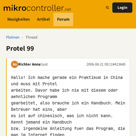
Login
Neuigkeiten
Artikel
Forum
Platinen
›
Thread
Protel 99
Richter Anna
Gast
2006-08-21 09:11
#413640
RA
Hallo! Ich mache gerade ein Praktikum in China 
und muss mit Protel

arbeiten. Davor habe ich nie mit diesem oder 
aehnlichen Programm

gearbeitet, also brauche ich ein Handbuch. Mein 
Betreuer hat eins, aber

es ist auf chinesisch, was ich nicht kann. 
Kennt jemand ein Handbuch

bzw. irgendeine Anleitung fuer das Program, die 
man im Internet finden
