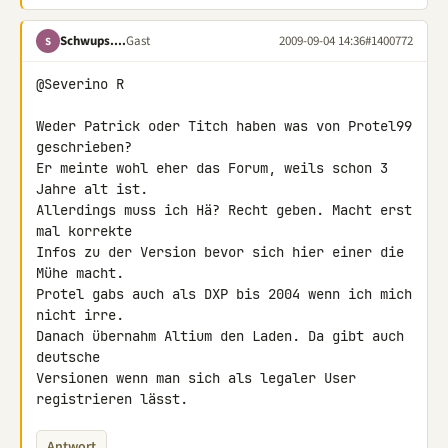
Schwups....
Gast
2009-09-04 14:36
#1400772
S
@Severino R

Weder Patrick oder Titch haben was von Protel99 
geschrieben?

Er meinte wohl eher das Forum, weils schon 3 
Jahre alt ist.

Allerdings muss ich Hä? Recht geben. Macht erst 
mal korrekte

Infos zu der Version bevor sich hier einer die 
Mühe macht.

Protel gabs auch als DXP bis 2004 wenn ich mich 
nicht irre.

Danach übernahm Altium den Laden. Da gibt auch 
deutsche

Versionen wenn man sich als legaler User 
registrieren lässt.
Antwort