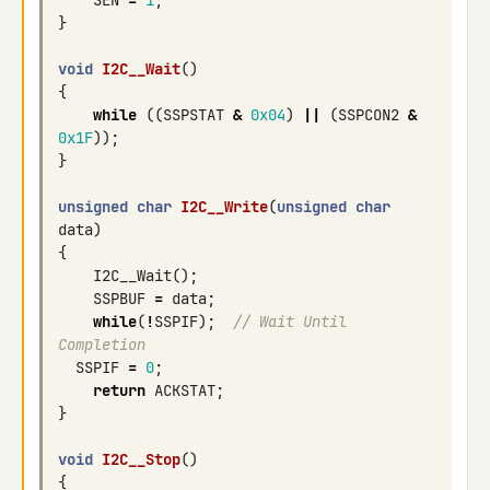
SEN
=
1
;
}
void
I2C__Wait
()
{
while
((
SSPSTAT
&
0x04
)
||
(
SSPCON2
&
0x1F
));
}
unsigned
char
I2C__Write
(
unsigned
char
data
)
{
I2C__Wait
();
SSPBUF
=
data
;
while
(
!
SSPIF
);
// Wait Until 
Completion
SSPIF
=
0
;
return
ACKSTAT
;
}
void
I2C__Stop
()
{