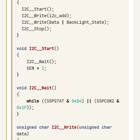
{
I2C__Start
();
I2C__Write
(
i2c_add
);
I2C__Write
(
Data
|
BackLight_State
);
I2C__Stop
();
}
void
I2C__Start
()
{
I2C__Wait
();
SEN
=
1
;
}
void
I2C__Wait
()
{
while
((
SSPSTAT
&
0x04
)
||
(
SSPCON2
&
0x1F
));
}
unsigned
char
I2C__Write
(
unsigned
char
data
)