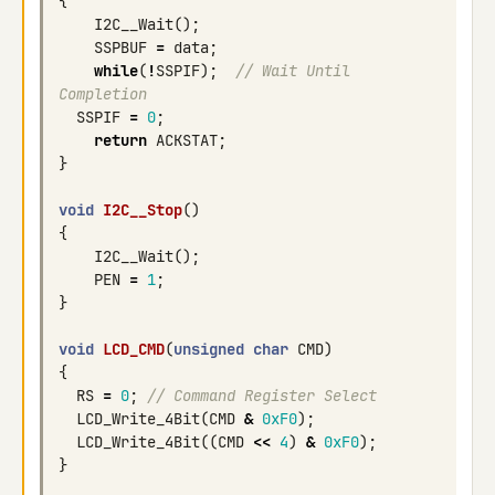
{
I2C__Wait
();
SSPBUF
=
data
;
while
(
!
SSPIF
);
// Wait Until 
Completion
SSPIF
=
0
;
return
ACKSTAT
;
}
void
I2C__Stop
()
{
I2C__Wait
();
PEN
=
1
;
}
void
LCD_CMD
(
unsigned
char
CMD
)
{
RS
=
0
;
// Command Register Select
LCD_Write_4Bit
(
CMD
&
0xF0
);
LCD_Write_4Bit
((
CMD
<<
4
)
&
0xF0
);
}