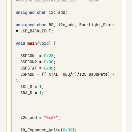
#define LCD_ENTRY_MODE_SET     0x04
unsigned
char
i2c_add
;
unsigned
char
RS
,
i2c_add
,
BackLight_State
=
LCD_BACKLIGHT
;
void
main
(
void
)
{
SSPCON
=
0x28
;
SSPCON2
=
0x00
;
SSPSTAT
=
0x00
;
SSPADD
=
((
_XTAL_FREQ
/
4
)
/
I2C_BaudRate
)
-
1
;
SCL_D
=
1
;
SDA_D
=
1
;
i2c_add
=
"0x4E"
;
IO_Expander_Write
(
0x00
);