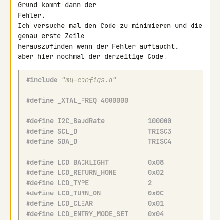
Grund kommt dann der 

Fehler.

Ich versuche mal den Code zu minimieren und die 
genau erste Zeile 

herauszufinden wenn der Fehler auftaucht.

aber hier nochmal der derzeitige Code.
#include
"my-configs.h"
#define _XTAL_FREQ 4000000
#define I2C_BaudRate           100000
#define SCL_D                  TRISC3
#define SDA_D                  TRISC4
#define LCD_BACKLIGHT          0x08
#define LCD_RETURN_HOME        0x02
#define LCD_TYPE               2 
#define LCD_TURN_ON            0x0C
#define LCD_CLEAR              0x01
#define LCD_ENTRY_MODE_SET     0x04