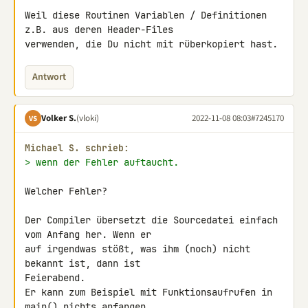
Weil diese Routinen Variablen / Definitionen 
z.B. aus deren Header-Files 

verwenden, die Du nicht mit rüberkopiert hast.
Antwort
Volker S.
(vloki)
2022-11-08 08:03
#7245170
VS
Michael S. schrieb:
> wenn der Fehler auftaucht.
Welcher Fehler?

Der Compiler übersetzt die Sourcedatei einfach 
vom Anfang her. Wenn er 

auf irgendwas stößt, was ihm (noch) nicht 
bekannt ist, dann ist 

Feierabend.

Er kann zum Beispiel mit Funktionsaufrufen in 
main() nichts anfangen, 
