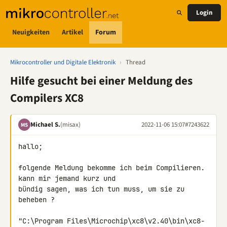
Login
Neuigkeiten
Artikel
Forum
Mikrocontroller und Digitale Elektronik
›
Thread
Hilfe gesucht bei einer Meldung des
Compilers XC8
Michael S.
(misax)
2022-11-06 15:07
#7243622
MS
hallo;

folgende Meldung bekomme ich beim Compilieren. 
kann mir jemand kurz und 

bündig sagen, was ich tun muss, um sie zu 
beheben ?

"C:\Program Files\Microchip\xc8\v2.40\bin\xc8-