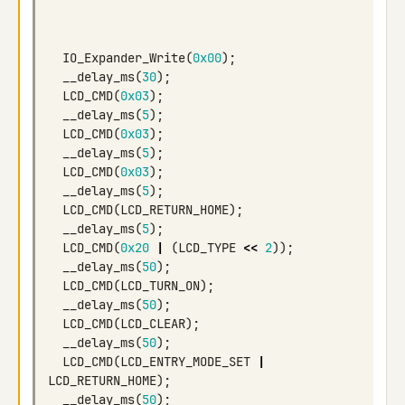
IO_Expander_Write
(
0x00
);
__delay_ms
(
30
);
LCD_CMD
(
0x03
);
__delay_ms
(
5
);
LCD_CMD
(
0x03
);
__delay_ms
(
5
);
LCD_CMD
(
0x03
);
__delay_ms
(
5
);
LCD_CMD
(
LCD_RETURN_HOME
);
__delay_ms
(
5
);
LCD_CMD
(
0x20
|
(
LCD_TYPE
<<
2
));
__delay_ms
(
50
);
LCD_CMD
(
LCD_TURN_ON
);
__delay_ms
(
50
);
LCD_CMD
(
LCD_CLEAR
);
__delay_ms
(
50
);
LCD_CMD
(
LCD_ENTRY_MODE_SET
|
LCD_RETURN_HOME
);
__delay_ms
(
50
);