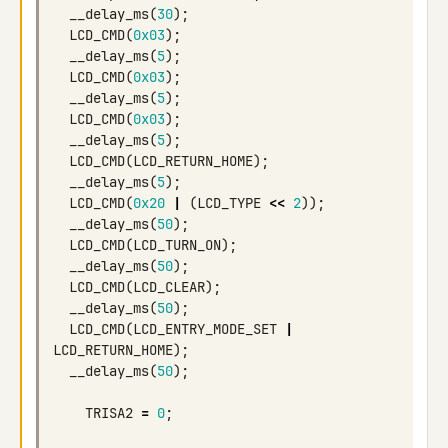
__delay_ms
(
30
);
LCD_CMD
(
0x03
);
__delay_ms
(
5
);
LCD_CMD
(
0x03
);
__delay_ms
(
5
);
LCD_CMD
(
0x03
);
__delay_ms
(
5
);
LCD_CMD
(
LCD_RETURN_HOME
);
__delay_ms
(
5
);
LCD_CMD
(
0x20
|
(
LCD_TYPE
<<
2
));
__delay_ms
(
50
);
LCD_CMD
(
LCD_TURN_ON
);
__delay_ms
(
50
);
LCD_CMD
(
LCD_CLEAR
);
__delay_ms
(
50
);
LCD_CMD
(
LCD_ENTRY_MODE_SET
|
LCD_RETURN_HOME
);
__delay_ms
(
50
);
TRISA2
=
0
;