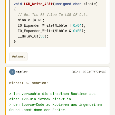
void
LCD_Write_4Bit
(
unsigned
char
Nibble
)
{
// Get The RS Value To LSB OF Data  
Nibble
|=
RS
;
IO_Expander_Write
(
Nibble
|
0x04
);
IO_Expander_Write
(
Nibble
&
0xFB
);
__delay_us
(
50
);
}
Antwort
Nop
Gast
2022-11-06 23:07
#7244066
N
Michael S. schrieb:
> Ich versuchte die einzelnen Routinen aus 
einer I2C-Bibliothek direkt in
> den Source-Code zu kopieren aus irgendeinem 
Grund kommt dann der Fehler.