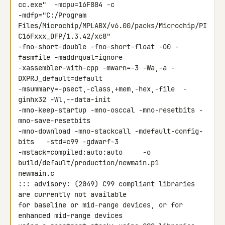
cc.exe"  -mcpu=16F884 -c 

-mdfp="C:/Program 

Files/Microchip/MPLABX/v6.00/packs/Microchip/PI
C16Fxxx_DFP/1.3.42/xc8" 

-fno-short-double -fno-short-float -O0 -
fasmfile -maddrqual=ignore 

-xassembler-with-cpp -mwarn=-3 -Wa,-a -
DXPRJ_default=default 

-msummary=-psect,-class,+mem,-hex,-file  -
ginhx32 -Wl,--data-init 

-mno-keep-startup -mno-osccal -mno-resetbits -
mno-save-resetbits 

-mno-download -mno-stackcall -mdefault-config-
bits   -std=c99 -gdwarf-3 

-mstack=compiled:auto:auto     -o 
build/default/production/newmain.p1 

newmain.c

::: advisory: (2049) C99 compliant libraries 
are currently not available 

for baseline or mid-range devices, or for 
enhanced mid-range devices 
