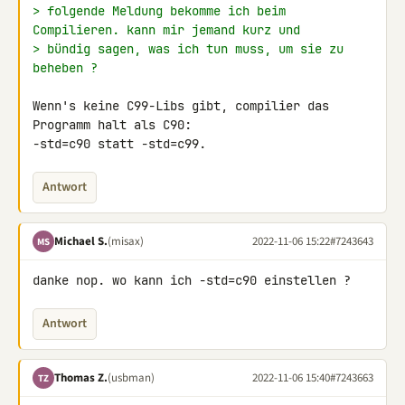
> folgende Meldung bekomme ich beim 
Compilieren. kann mir jemand kurz und
> bündig sagen, was ich tun muss, um sie zu 
beheben ?
Wenn's keine C99-Libs gibt, compilier das 
Programm halt als C90: 

-std=c90 statt -std=c99.
Antwort
Michael S.
(misax)
2022-11-06 15:22
#7243643
MS
danke nop. wo kann ich -std=c90 einstellen ?
Antwort
Thomas Z.
(usbman)
2022-11-06 15:40
#7243663
TZ