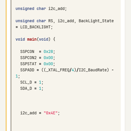
unsigned
char
i2c_add
;
unsigned
char
RS
,
i2c_add
,
BackLight_State
=
LCD_BACKLIGHT
;
void
main
(
void
)
{
SSPCON
=
0x28
;
SSPCON2
=
0x00
;
SSPSTAT
=
0x00
;
SSPADD
=
((
_XTAL_FREQ
/
4
)
/
I2C_BaudRate
)
-
1
;
SCL_D
=
1
;
SDA_D
=
1
;
i2c_add
=
"0x4E"
;