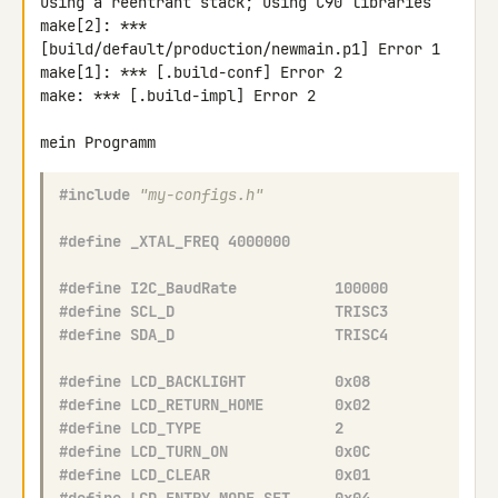
using a reentrant stack; using C90 libraries

make[2]: *** 
[build/default/production/newmain.p1] Error 1

make[1]: *** [.build-conf] Error 2

make: *** [.build-impl] Error 2

mein Programm
#include
"my-configs.h"
#define _XTAL_FREQ 4000000
#define I2C_BaudRate           100000
#define SCL_D                  TRISC3
#define SDA_D                  TRISC4
#define LCD_BACKLIGHT          0x08
#define LCD_RETURN_HOME        0x02
#define LCD_TYPE               2 
#define LCD_TURN_ON            0x0C
#define LCD_CLEAR              0x01