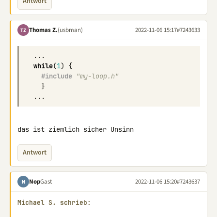
Antwort
Thomas Z.
(usbman)
2022-11-06 15:17
#7243633
TZ
...
while
(
1
)
{
#include
"my-loop.h"
}
...
das ist ziemlich sicher Unsinn
Antwort
Nop
Gast
2022-11-06 15:20
#7243637
N
Michael S. schrieb: