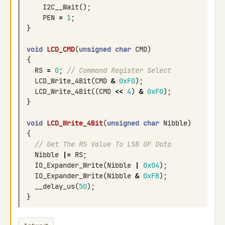
I2C__Wait
();
PEN
=
1
;
}
void
LCD_CMD
(
unsigned
char
CMD
)
{
RS
=
0
;
// Command Register Select
LCD_Write_4Bit
(
CMD
&
0xF0
);
LCD_Write_4Bit
((
CMD
<<
4
)
&
0xF0
);
}
void
LCD_Write_4Bit
(
unsigned
char
Nibble
)
{
// Get The RS Value To LSB OF Data  
Nibble
|=
RS
;
IO_Expander_Write
(
Nibble
|
0x04
);
IO_Expander_Write
(
Nibble
&
0xFB
);
__delay_us
(
50
);
}