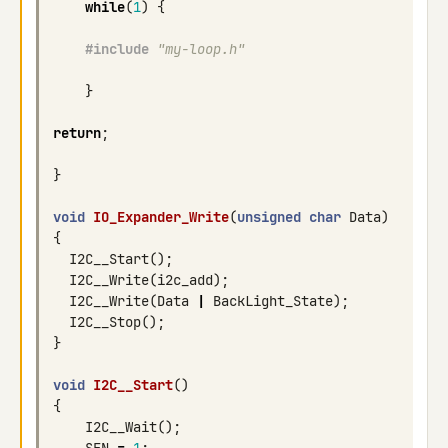
while
(
1
)
{
#include
"my-loop.h"
}
return
;
}
void
IO_Expander_Write
(
unsigned
char
Data
)
{
I2C__Start
();
I2C__Write
(
i2c_add
);
I2C__Write
(
Data
|
BackLight_State
);
I2C__Stop
();
}
void
I2C__Start
()
{
I2C__Wait
();