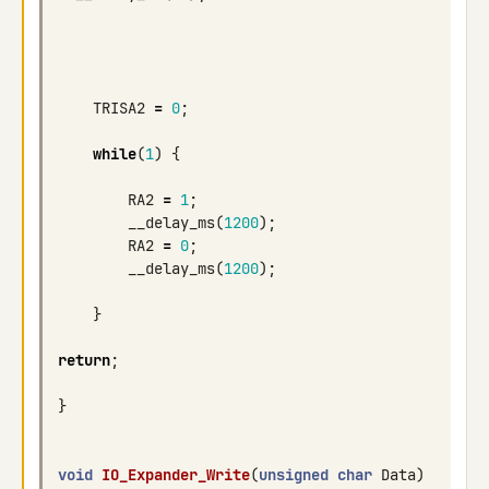
TRISA2
=
0
;
while
(
1
)
{
RA2
=
1
;
__delay_ms
(
1200
);
RA2
=
0
;
__delay_ms
(
1200
);
}
return
;
}
void
IO_Expander_Write
(
unsigned
char
Data
)