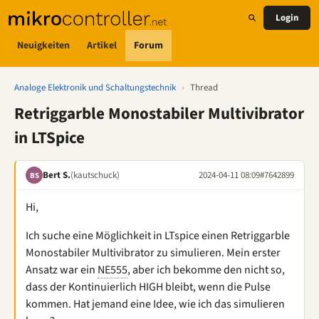
Login
Neuigkeiten
Artikel
Forum
Analoge Elektronik und Schaltungstechnik
›
Thread
Retriggarble Monostabiler Multivibrator
in LTSpice
Bert S.
(kautschuck)
2024-04-11 08:09
#7642899
BS
Hi,
Ich suche eine Möglichkeit in LTspice einen Retriggarble
Monostabiler Multivibrator zu simulieren. Mein erster
Ansatz war ein
NE555
, aber ich bekomme den nicht so,
dass der Kontinuierlich HIGH bleibt, wenn die Pulse
kommen. Hat jemand eine Idee, wie ich das simulieren