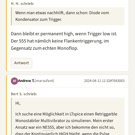
H. H. schrieb:
Wenn man etwas nachhilft, dann schon: Diode vom
Kondensator zum Trigger.
Dann bleibt er permanent high, wenn Trigger low ist.
Der 555 hat nämlich keine Flankentriggerung, im
Gegensatz zum echten Monoflop.
Antwort
Andrew T.
(marsufant)
2024-04-11 11:32
#7643063
AT
Bert S. schrieb:
Hi,
Ich suche eine Möglichkeit in LTspice einen Retriggarble
Monostabiler Multivibrator zu simulieren. Mein erster
Ansatz war ein
NE555
, aber ich bekomme den nicht so,
dass der Kontinuierlich HIGH bleibt, wenn die Pulse