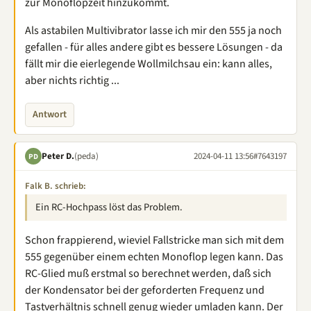
zur Monoflopzeit hinzukommt.
Als astabilen Multivibrator lasse ich mir den 555 ja noch
gefallen - für alles andere gibt es bessere Lösungen - da
fällt mir die eierlegende Wollmilchsau ein: kann alles,
aber nichts richtig ...
Antwort
Peter D.
(peda)
2024-04-11 13:56
#7643197
PD
Falk B. schrieb:
Ein RC-Hochpass löst das Problem.
Schon frappierend, wieviel Fallstricke man sich mit dem
555 gegenüber einem echten Monoflop legen kann. Das
RC-Glied muß erstmal so berechnet werden, daß sich
der Kondensator bei der geforderten Frequenz und
Tastverhältnis schnell genug wieder umladen kann. Der