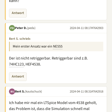
kann?
Antwort
Peter D.
(peda)
2024-04-11 08:17
#7642903
PD
Bert S. schrieb:
Mein erster Ansatz war ein
NE555
Der ist nicht retriggerbar. Retriggerbar sind z.B.
74HC123
, HEF4538.
Antwort
Bert S.
(kautschuck)
2024-04-11 08:31
#7642918
BS
Ich habe mir mal ein LTSpice Model vom 4538 geholt,
das Problem ist, dass die Simulation schnell mal