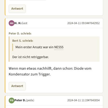
Antwort
H. H.
Gast
2024-04-11 09:04
#7642952
HH
Peter D. schrieb:
Bert S. schrieb:
Mein erster Ansatz war ein
NE555
Der ist nicht retriggerbar.
Wenn man etwas nachhilft, dann schon: Diode vom
Kondensator zum Trigger.
Antwort
Peter D.
(peda)
2024-04-11 11:19
#7643054
PD