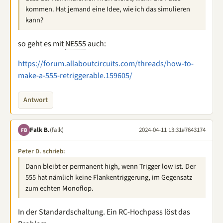
kommen. Hat jemand eine Idee, wie ich das simulieren
kann?
so geht es mit
NE555
auch:
https://forum.allaboutcircuits.com/threads/how-to-
make-a-555-retriggerable.159605/
Antwort
Falk B.
(falk)
2024-04-11 13:31
#7643174
FB
Peter D. schrieb:
Dann bleibt er permanent high, wenn Trigger low ist. Der
555 hat nämlich keine Flankentriggerung, im Gegensatz
zum echten Monoflop.
In der Standardschaltung. Ein RC-Hochpass löst das