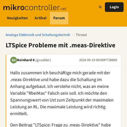
Login
Neuigkeiten
Artikel
Forum
Analoge Elektronik und Schaltungstechnik
›
Thread
LTSpice Probleme mit .meas-Direktive
Reinhard #.
(gruebler)
2024-09-19 09:00
#7738895
R#
Hallo zusammen Ich beschäftige mich gerade mit der
.meas-Direktive und habe dazu die Schaltung im
Anhang aufgebaut. Ich verstehe nicht, was an meine
Variable "RbeiMax" Falsch sein soll. Ich möchte den
Spannungswert von Ust zum Zeitpunkt der maximalen
Leistung an RL. Die maximale Leistung wird richtig
ermittelt.
Den Beitrag "LTSpice: Frage zu .meas-Direktive" habe