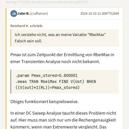
Beitrag #7751848 wurde von einem Moderator gelöscht.
John B.
(craftsman)
2024-10-10 21:30
#7751894
JB
Reinhard #. schrieb:
Ich verstehe nicht, was an meine Variable "RbeiMax"
Falsch sein soll.
Pmax ist zum Zeitpunkt der Ermittlung von RbeiMax in
einer Transienten Analyse noch nicht bekannt.
.meas TRAN RbeiMax FIND V(Ust) WHEN 
Obiges funktioniert beispielsweise.
In einer DC Sweep Analyse taucht dieses Problem nicht
auf. Hier muss man sich nur um die Rechengenauigkeit
kümmern, wenn man Extremwerte vergleicht. Das