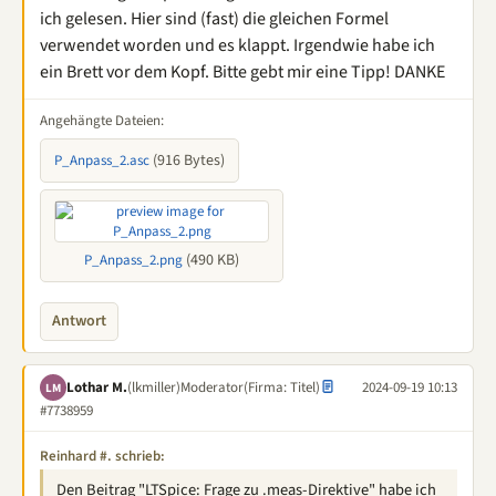
ich gelesen. Hier sind (fast) die gleichen Formel
verwendet worden und es klappt. Irgendwie habe ich
ein Brett vor dem Kopf. Bitte gebt mir eine Tipp! DANKE
Angehängte Dateien:
(916 Bytes)
P_Anpass_2.asc
(490 KB)
P_Anpass_2.png
Antwort
Lothar M.
(lkmiller)
Moderator
(Firma: Titel)
2024-09-19 10:13
LM
#7738959
Reinhard #. schrieb:
Den Beitrag "LTSpice: Frage zu .meas-Direktive" habe ich