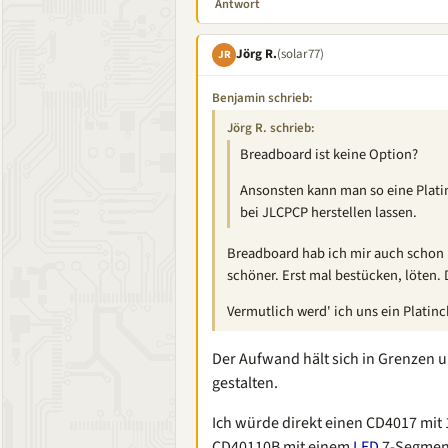
Antwort
Jörg R.
(solar77)
JR
Benjamin schrieb:
Jörg R. schrieb:
Breadboard ist keine Option?
Ansonsten kann man so eine Platin
bei JLCPCP herstellen lassen.
Breadboard hab ich mir auch schon üb
schöner. Erst mal bestücken, löten.
Vermutlich werd' ich uns ein Platinc
Der Aufwand hält sich in Grenzen 
gestalten.
Ich würde direkt einen CD4017 mit
CD40110B mit einem
LED
7-Segment