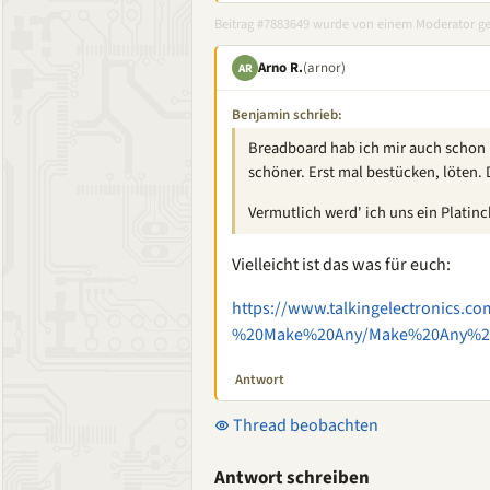
Beitrag #7883649 wurde von einem Moderator ge
Arno R.
(arnor)
AR
Benjamin schrieb:
Breadboard hab ich mir auch schon üb
schöner. Erst mal bestücken, löten.
Vermutlich werd' ich uns ein Platinc
Vielleicht ist das was für euch:
https://www.talkingelectronics.c
%20Make%20Any/Make%20Any%205
Antwort
Thread beobachten
Antwort schreiben