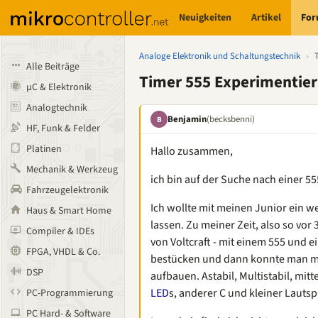
Neuigkeiten
Artikel
Fo
Analoge Elektronik und Schaltungstechnik
›
Alle Beiträge
Timer 555 Experimentier
µC & Elektronik
Analogtechnik
Benjamin
(becksbenni)
B
HF, Funk & Felder
Platinen
Hallo zusammen,
Mechanik & Werkzeug
ich bin auf der Suche nach einer 55
Fahrzeugelektronik
Ich wollte mit meinen Junior ein w
Haus & Smart Home
lassen. Zu meiner Zeit, also so vor 
Compiler & IDEs
von Voltcraft - mit einem 555 und e
FPGA, VHDL & Co.
bestücken und dann konnte man mi
DSP
aufbauen. Astabil, Multistabil, mit
LED
s, anderer C und kleiner Lauts
PC-Programmierung
PC Hard- & Software