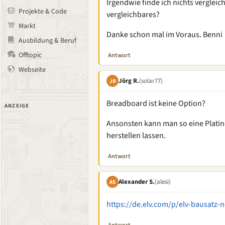
Irgendwie finde ich nichts vergleic
Projekte & Code
vergleichbares?
Markt
Danke schon mal im Voraus. Benni
Ausbildung & Beruf
Offtopic
Antwort
Webseite
Jörg R.
(solar77)
JR
Breadboard ist keine Option?
ANZEIGE
Ansonsten kann man so eine Platine
herstellen lassen.
Antwort
Alexander S.
(alesi)
AS
https://de.elv.com/p/elv-bausatz