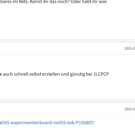
hbares im Netz. Kennt ihr das noch? Oder habt ihr was
2025-0
 auch schnell selbst erstellen und günstig bei JLCPCP
2025-0
-ne555-experimentierboard-ne555-exb-P150807/