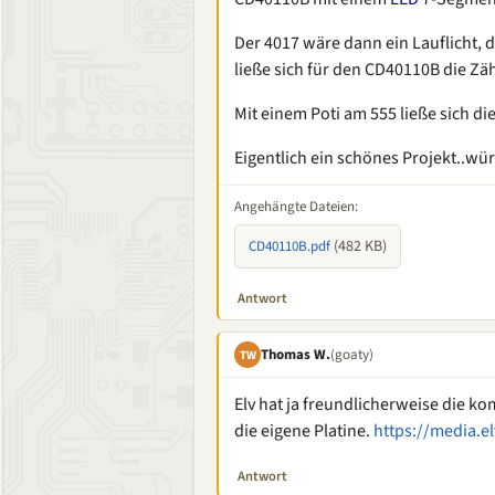
Der 4017 wäre dann ein Lauflicht,
ließe sich für den CD40110B die Zä
Mit einem Poti am 555 ließe sich di
Eigentlich ein schönes Projekt..wü
Angehängte Dateien:
(482 KB)
CD40110B.pdf
Antwort
Thomas W.
(goaty)
TW
Elv hat ja freundlicherweise die k
die eigene Platine.
https://media.e
Antwort