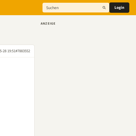
Login
ANZEIGE
5-28 19:51
#7883552